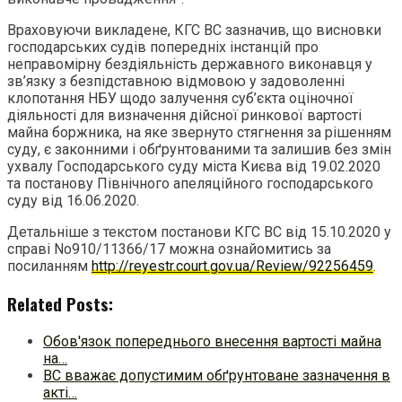
Враховуючи викладене, КГС ВС зазначив, що висновки
господарських судів попередніх інстанцій про
неправомірну бездіяльність державного виконавця у
зв’язку з безпідставною відмовою у задоволенні
клопотання НБУ щодо залучення суб’єкта оціночної
діяльності для визначення дійсної ринкової вартості
майна боржника, на яке звернуто стягнення за рішенням
суду, є законними і обґрунтованими та залишив без змін
ухвалу Господарського суду міста Києва від 19.02.2020
та постанову Північного апеляційного господарського
суду від 16.06.2020.
Детальніше з текстом постанови КГС ВС від 15.10.2020 у
справі No910/11366/17 можна ознайомитись за
посиланням
http://reyestr.court.gov.ua/Review/92256459
.
Related Posts:
Обов'язок попереднього внесення вартості майна
на…
ВС вважає допустимим обґрунтоване зазначення в
акті…