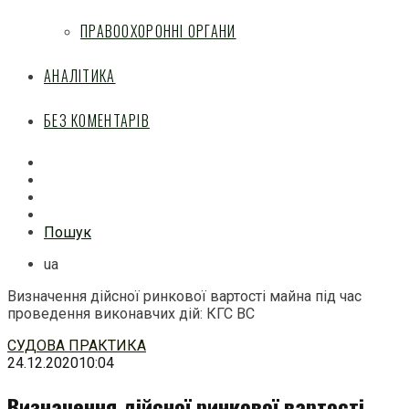
ПРАВООХОРОННІ ОРГАНИ
АНАЛІТИКА
БЕЗ КОМЕНТАРІВ
Facebook
Mail
Telegram
Feed
Пошук
ua
Визначення дійсної ринкової вартості майна під час
проведення виконавчих дій: КГС ВС
Перейти
СУДОВА ПРАКТИКА
до
24.12.2020
10:04
змісту
Визначення дійсної ринкової вартості