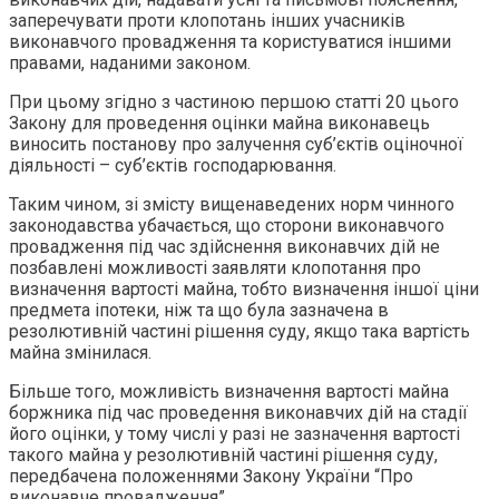
заперечувати проти клопотань інших учасників
виконавчого провадження та користуватися іншими
правами, наданими законом.
При цьому згідно з частиною першою статті 20 цього
Закону для проведення оцінки майна виконавець
виносить постанову про залучення суб’єктів оціночної
діяльності – суб’єктів господарювання.
Таким чином, зі змісту вищенаведених норм чинного
законодавства убачається, що сторони виконавчого
провадження під час здійснення виконавчих дій не
позбавлені можливості заявляти клопотання про
визначення вартості майна, тобто визначення іншої ціни
предмета іпотеки, ніж та що була зазначена в
резолютивній частині рішення суду, якщо така вартість
майна змінилася.
Більше того, можливість визначення вартості майна
боржника під час проведення виконавчих дій на стадії
його оцінки, у тому числі у разі не зазначення вартості
такого майна у резолютивній частині рішення суду,
передбачена положеннями Закону України “Про
виконавче провадження”.