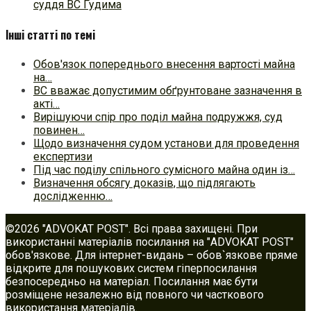
суддя ВС Гудима
Інші статті по темі
Обов'язок попереднього внесення вартості майна
на…
ВС вважає допустимим обґрунтоване зазначення в
акті…
Вирішуючи спір про поділ майна подружжя, суд
повинен…
Щодо визначення судом установи для проведення
експертизи
Під час поділу спільного сумісного майна один із…
Визначення обсягу доказів, що підлягають
дослідженню…
©2026 "ADVOKAT POST". Всі права захищені. При
використанні матеріалів посилання на "ADVOKAT POST"
обов'язкове. Для інтернет-видань – обов`язкове пряме
відкрите для пошукових систем гіперпосилання
безпосередньо на матеріал. Посилання має бути
розміщене незалежно від повного чи часткового
використання матеріалів.