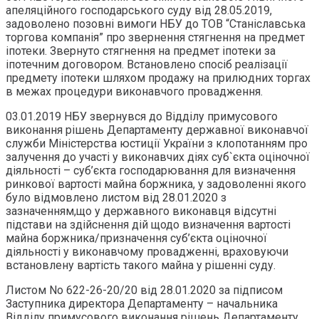
апеляційного господарського суду від 28.05.2019,
задоволено позовні вимоги НБУ до ТОВ “Станіславська
торгова компанія” про звернення стягнення на предмет
іпотеки. Звернуто стягнення на предмет іпотеки за
іпотечним договором. Встановлено спосіб реалізації
предмету іпотеки шляхом продажу на прилюдних торгах
в межах процедури виконавчого провадження.
03.01.2019 НБУ звернувся до Відділу примусового
виконання рішень Департаменту державної виконавчої
служби Міністерства юстиції України з клопотанням про
залучення до участі у виконавчих діях суб`єкта оціночної
діяльності – суб’єкта господарювання для визначення
ринкової вартості майна боржника, у задоволенні якого
було відмовлено листом від 28.01.2020 з
зазначенням,що у державного виконавця відсутні
підстави на здійснення дій щодо визначення вартості
майна боржника/призначення суб’єкта оціночної
діяльності у виконавчому провадженні, враховуючи
встановлену вартість такого майна у рішенні суду.
Листом No 622-26-20/20 від 28.01.2020 за підписом
Заступника директора Департаменту – начальника
Відділу примусового виконання рішень Департаменту