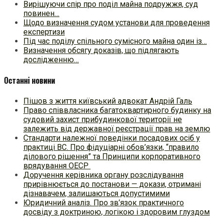
Вирішуючи спір про поділ майна подружжя, суд
повинен…
Щодо визначення судом установи для проведення
експертизи
Під час поділу спільного сумісного майна один із…
Визначення обсягу доказів, що підлягають
дослідженню…
Останні новини
Пішов з життя київський адвокат Андрій Галь
Право співвласника багатоквартирного будинку на
судовий захист прибудинкової території не
залежить від державної реєстрації прав на землю
Стандарти належної поведінки посадових осіб у
практиці ВC. Про фідуціарні обов’язки, “правило
ділового рішення” та Принципи корпоративного
врядування ОЕСР
Доручення керівника органу розслідування
прирівнюється до постанови — докази, отримані
дізнавачем, залишаються допустимими
Юридичний аналіз. Про зв’язок практичного
досвіду з доктриною, логікою і здоровим глуздом