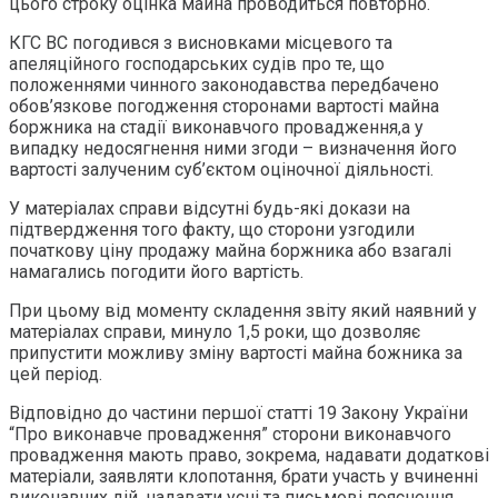
цього строку оцінка майна проводиться повторно.
КГС ВС погодився з висновками місцевого та
апеляційного господарських судів про те, що
положеннями чинного законодавства передбачено
обов’язкове погодження сторонами вартості майна
боржника на стадії виконавчого провадження,а у
випадку недосягнення ними згоди – визначення його
вартості залученим суб’єктом оціночної діяльності.
У матеріалах справи відсутні будь-які докази на
підтвердження того факту, що сторони узгодили
початкову ціну продажу майна боржника або взагалі
намагались погодити його вартість.
При цьому від моменту складення звіту який наявний у
матеріалах справи, минуло 1,5 роки, що дозволяє
припустити можливу зміну вартості майна божника за
цей період.
Відповідно до частини першої статті 19 Закону України
“Про виконавче провадження” сторони виконавчого
провадження мають право, зокрема, надавати додаткові
матеріали, заявляти клопотання, брати участь у вчиненні
виконавчих дій, надавати усні та письмові пояснення,