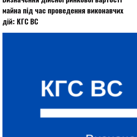
майна під час проведення виконавчих
дій: КГС ВС