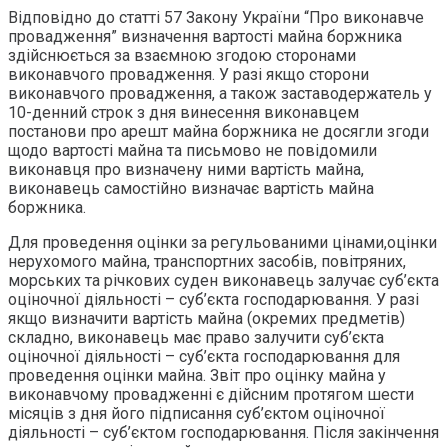
Відповідно до статті 57 Закону України “Про виконавче
провадження” визначення вартості майна боржника
здійснюється за взаємною згодою сторонами
виконавчого провадження. У разі якщо сторони
виконавчого провадження, а також заставодержатель у
10-денний строк з дня винесення виконавцем
постанови про арешт майна боржника не досягли згоди
щодо вартості майна та письмово не повідомили
виконавця про визначену ними вартість майна,
виконавець самостійно визначає вартість майна
боржника.
Для проведення оцінки за регульованими цінами,оцінки
нерухомого майна, транспортних засобів, повітряних,
морських та річкових суден виконавець залучає суб’єкта
оціночної діяльності – суб’єкта господарювання. У разі
якщо визначити вартість майна (окремих предметів)
складно, виконавець має право залучити суб’єкта
оціночної діяльності – суб’єкта господарювання для
проведення оцінки майна. Звіт про оцінку майна у
виконавчому провадженні є дійсним протягом шести
місяців з дня його підписання суб’єктом оціночної
діяльності – суб’єктом господарювання. Після закінчення