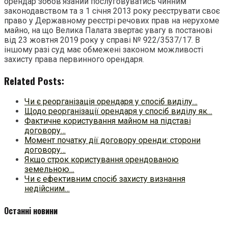
орендар зобов’язаний послуговуватись чинним
законодавством та з 1 січня 2013 року реєструвати своє
право у Державному реєстрі речових прав на нерухоме
майно, на що Велика Палата звертає увагу в постанові
від 23 жовтня 2019 року у справі № 922/3537/17. В
іншому разі суд має обмежені законом можливості
захисту права первинного орендаря.
Related Posts:
Чи є реорганізація орендаря у спосіб виділу…
Щодо реорганізації орендаря у спосіб виділу як…
Фактичне користування майном на підставі
договору…
Момент початку дії договору оренди: сторони
договору…
Якщо строк користування орендованою
земельною…
Чи є ефективним спосіб захисту визнання
недійсним…
Останні новини