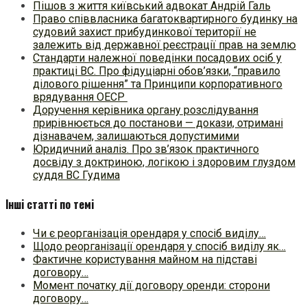
Пішов з життя київський адвокат Андрій Галь
Право співвласника багатоквартирного будинку на
судовий захист прибудинкової території не
залежить від державної реєстрації прав на землю
Стандарти належної поведінки посадових осіб у
практиці ВC. Про фідуціарні обов’язки, “правило
ділового рішення” та Принципи корпоративного
врядування ОЕСР
Доручення керівника органу розслідування
прирівнюється до постанови — докази, отримані
дізнавачем, залишаються допустимими
Юридичний аналіз. Про зв’язок практичного
досвіду з доктриною, логікою і здоровим глуздом
суддя ВС Гудима
Інші статті по темі
Чи є реорганізація орендаря у спосіб виділу…
Щодо реорганізації орендаря у спосіб виділу як…
Фактичне користування майном на підставі
договору…
Момент початку дії договору оренди: сторони
договору…