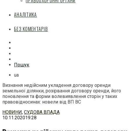
ПРАВООХОРОННІ ОРГАНИ
АНАЛІТИКА
БЕЗ КОМЕНТАРІВ
Facebook
Mail
Telegram
Feed
Пошук
ua
Визнання недійсним укладення договору оренди
земельної ділянки, розірвання договору оренди, його
поновлення та форми волевиявлення сторін у таких
правовідносинах: новели від ВП ВС
Перейти
НОВИНИ
,
СУДОВА ВЛАДА
до
10.11.2020
19:28
змісту