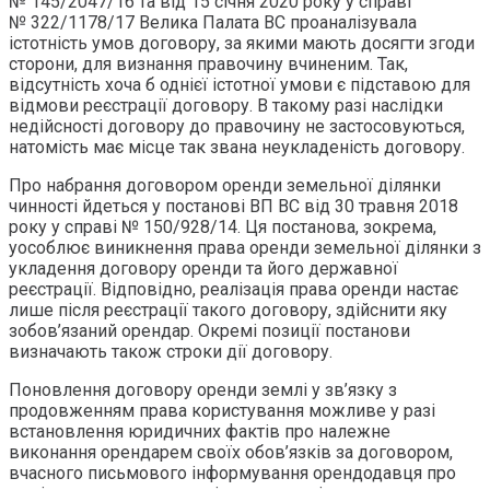
№ 145/2047/16 та від 15 січня 2020 року у справі
№ 322/1178/17 Велика Палата ВС проаналізувала
істотність умов договору, за якими мають досягти згоди
сторони, для визнання правочину вчиненим. Так,
відсутність хоча б однієї істотної умови є підставою для
відмови реєстрації договору. В такому разі наслідки
недійсності договору до правочину не застосовуються,
натомість має місце так звана неукладеність договору.
Про набрання договором оренди земельної ділянки
чинності йдеться у постанові ВП ВС від 30 травня 2018
року у справі № 150/928/14. Ця постанова, зокрема,
уособлює виникнення права оренди земельної ділянки з
укладення договору оренди та його державної
реєстрації. Відповідно, реалізація права оренди настає
лише після реєстрації такого договору, здійснити яку
зобов’язаний орендар. Окремі позиції постанови
визначають також строки дії договору.
Поновлення договору оренди землі у зв’язку з
продовженням права користування можливе у разі
встановлення юридичних фактів про належне
виконання орендарем своїх обов’язків за договором,
вчасного письмового інформування орендодавця про