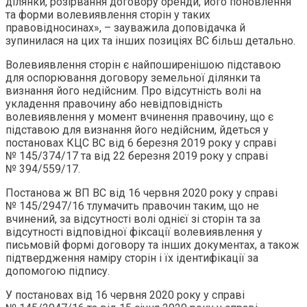
ділянки, розірвання договору оренди, його поновлення
та форми волевиявлення сторін у таких
правовідносинах», – зауважила доповідачка й
зупинилася на цих та інших позиціях ВС більш детально.
Волевиявлення сторін є найпоширенішою підставою
для оспорювання договору земельної ділянки та
визнання його недійсним. Про відсутність волі на
укладення правочину або невідповідність
волевиявлення у момент вчинення правочину, що є
підставою для визнання його недійсним, йдеться у
постановах КЦС ВС від 6 березня 2019 року у справі
№ 145/374/17 та від 22 березня 2019 року у справі
№ 394/559/17.
Постанова ж ВП ВС від 16 червня 2020 року у справі
№ 145/2947/16 тлумачить правочин таким, що не
вчинений, за відсутності волі однієї зі сторін та за
відсутності відповідної фіксації волевиявлення у
письмовій формі договору та інших документах, а також
підтвердження наміру сторін і їх ідентифікації за
допомогою підпису.
У постановах від 16 червня 2020 року у справі