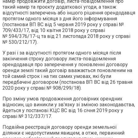
намір продовжити договір, листа-повідомлення про
такий намір та проєкту додаткової угоди, а також
відсутності заперечень або іншого рішення орендодавця
протягом одного місяця з дня його інформування
(постанови ВП ВС від 5 червня 2019 року у справі №
709/433/17, від 10 квітня 2018 року у справі
№ 594/376/17-ц та від 21 листопада 2018 року у справі
№ 530/212/17).
У разі і за відсутності протягом одного місяця після
закінчення строку договору листа-повідомлення
орендодавця про заперечення у поновленні договору
оренди землі такий договір вважається поновленим на
той самий строк і на тих самих умовах, які були
передбачені договором (постанова ВП ВС від 26 травня
2020 року у справі № 908/299/18).
Про зміну умов продовження договірних орендних
відносин, що виникли у зв’язку зі зміною законодавства,
йдеться у постанові КЦС ВС від 16 січня 2019 року у
справі № 312/337/17.
Подвійна реєстрація договору оренди земельної
ділянки є недопустимим явищем, а отже, первинний