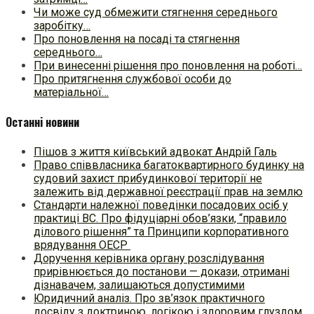
Чи може суд обмежити стягнення середнього
заробітку…
Про поновлення на посаді та стягнення
середнього…
При винесенні рішення про поновлення на роботі…
Про притягнення службової особи до
матеріальної…
Останні новини
Пішов з життя київський адвокат Андрій Галь
Право співвласника багатоквартирного будинку на
судовий захист прибудинкової території не
залежить від державної реєстрації прав на землю
Стандарти належної поведінки посадових осіб у
практиці ВC. Про фідуціарні обов’язки, “правило
ділового рішення” та Принципи корпоративного
врядування ОЕСР
Доручення керівника органу розслідування
прирівнюється до постанови — докази, отримані
дізнавачем, залишаються допустимими
Юридичний аналіз. Про зв’язок практичного
досвіду з доктриною, логікою і здоровим глуздом