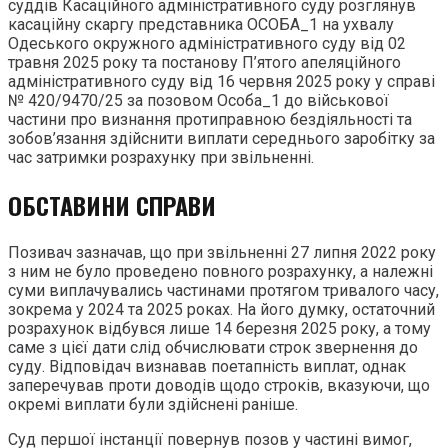
суддів Касаційного адміністративного суду розглянув
касаційну скаргу представника ОСОБА_1 на ухвалу
Одеського окружного адміністративного суду від 02
травня 2025 року та постанову П’ятого апеляційного
адміністративного суду від 16 червня 2025 року у справі
№ 420/9470/25 за позовом Особа_1 до військової
частини про визнання протиправною бездіяльності та
зобов’язання здійснити виплати середнього заробітку за
час затримки розрахунку при звільненні.
ОБСТАВИНИ СПРАВИ
Позивач зазначав, що при звільненні 27 липня 2022 року
з ним не було проведено повного розрахунку, а належні
суми виплачувались частинами протягом тривалого часу,
зокрема у 2024 та 2025 роках. На його думку, остаточний
розрахунок відбувся лише 14 березня 2025 року, а тому
саме з цієї дати слід обчислювати строк звернення до
суду. Відповідач визнавав поетапність виплат, однак
заперечував проти доводів щодо строків, вказуючи, що
окремі виплати були здійснені раніше.
Суд першої інстанції повернув позов у частині вимог,