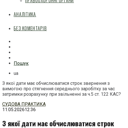
ПРАВООХОРОННІ ОРГАНИ
АНАЛІТИКА
БЕЗ КОМЕНТАРІВ
Facebook
Mail
Telegram
Feed
Пошук
ua
З якої дати має обчислюватися строк звернення з
вимогою про стягнення середнього заробітку за час
затримки розрахунку при звільненні за ч.5 ст. 122 КАС?
Перейти
СУДОВА ПРАКТИКА
до
11.05.2026
12:36
змісту
З якої дати має обчислюватися строк