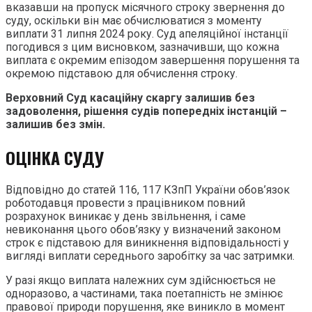
вказавши на пропуск місячного строку звернення до
суду, оскільки він має обчислюватися з моменту
виплати 31 липня 2024 року. Суд апеляційної інстанції
погодився з цим висновком, зазначивши, що кожна
виплата є окремим епізодом завершення порушення та
окремою підставою для обчислення строку.
Верховний Суд касаційну скаргу залишив без
задоволення, рішення судів попередніх інстанцій –
залишив без змін.
ОЦІНКА СУДУ
Відповідно до статей 116, 117 КЗпП України обов’язок
роботодавця провести з працівником повний
розрахунок виникає у день звільнення, і саме
невиконання цього обов’язку у визначений законом
строк є підставою для виникнення відповідальності у
вигляді виплати середнього заробітку за час затримки.
У разі якщо виплата належних сум здійснюється не
одноразово, а частинами, така поетапність не змінює
правової природи порушення, яке виникло в момент