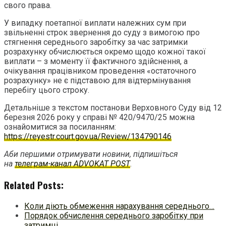
свого права.
У випадку поетапної виплати належних сум при
звільненні строк звернення до суду з вимогою про
стягнення середнього заробітку за час затримки
розрахунку обчислюється окремо щодо кожної такої
виплати – з моменту її фактичного здійснення, а
очікування працівником проведення «остаточного
розрахунку» не є підставою для відтермінування
перебігу цього строку.
Детальніше з текстом постанови Верховного Суду від 12
березня 2026 року у справі № 420/9470/25 можна
ознайомитися за посиланням:
https://reyestr.court.gov.ua/Review/134790146
Аби першими отримувати новини, підпишіться
на
телеграм-канал ADVOKAT POST
.
Related Posts:
Коли діють обмеження нарахування середнього…
Порядок обчислення середнього заробітку при
затримці…