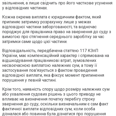
звільнення, а лише свідчить про його часткове усунення
у відповідних частинах.
Кожна окрема виплата є юридичним фактом, який
припиняє затримку розрахунку лише у межах
відповідної частини заборгованості, та водночас
породжує для працівника право на звернення до суду з
вимогою про стягнення середнього заробітку за час
затримки саме щодо цієї частини.
Відповідальність, передбачена статтею 117 КЗпП
України, має компенсаційний характер і спрямована на
відшкодування працівникові втрат, зумовлених
несвоєчасною виплатою належних сум, а тому її
застосування пов’язується з фактом проведення
відповідної виплати, яка фіксує момент припинення
порушення у певній частині.
Крім того, наявність спору щодо розміру належних сум
або ухвалення судових рішень з цього приводу не
впливає на визначення початку перебігу строку
звернення до суду, оскільки визначальним є сам факт
фактичної виплати відповідних сум, коли особа
дізналася або повинна була дізнатися про порушення