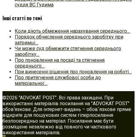
суддя ВС Гудима
Інші статті по темі
Коли діють обмеження нарахування середнього…
Порядок обчислення середнього заробітку при
затримці…
Чи може суд обмежити стягнення середнього
заробітку…
Про поновлення на посаді та стягнення
середнього…
При винесенні рішення про поновлення на роботі…
Про притягнення службової особи до
матеріальної…
©2026 "ADVOKAT POST". Всі права захищені. При
використанні матеріалів посилання на "ADVOKAT POST"
обов'язкове. Для інтернет-видань – обов`язкове пряме
відкрите для пошукових систем гіперпосилання
безпосередньо на матеріал. Посилання має бути
розміщене незалежно від повного чи часткового
використання матеріалів.