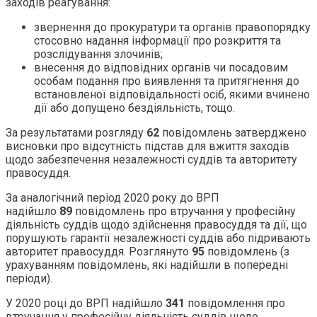
заходів реагування:
звернення до прокуратури та органів правопорядку
стосовно надання інформації про розкриття та
розслідування злочинів;
внесення до відповідних органів чи посадовим
особам подання про виявлення та притягнення до
встановленої відповідальності осіб, якими вчинено
дії або допущено бездіяльність, тощо.
За результатами розгляду
62
повідомлень затверджено
висновки про відсутність підстав для вжиття заходів
щодо забезпечення незалежності суддів та авторитету
правосуддя.
За аналогічний період 2020 року до ВРП
надійшло
89
повідомлень про втручання у професійну
діяльність суддів щодо здійснення правосуддя та дії, що
порушують гарантії незалежності суддів або підривають
авторитет правосуддя. Розглянуто
95
повідомлень (з
урахуванням повідомлень, які надійшли в попередні
періоди).
У 2020 році до ВРП надійшло
341
повідомлення про
втручання у професійну діяльність суддів щодо