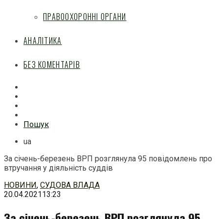
ПРАВООХОРОННІ ОРГАНИ
АНАЛІТИКА
БЕЗ КОМЕНТАРІВ
Facebook
Mail
Telegram
Feed
Пошук
ua
За січень-березень ВРП розглянула 95 повідомлень про
втручання у діяльність суддів
Перейти
НОВИНИ
,
СУДОВА ВЛАДА
до
20.04.2021
13:23
змісту
За січень-березень ВРП розглянула 95