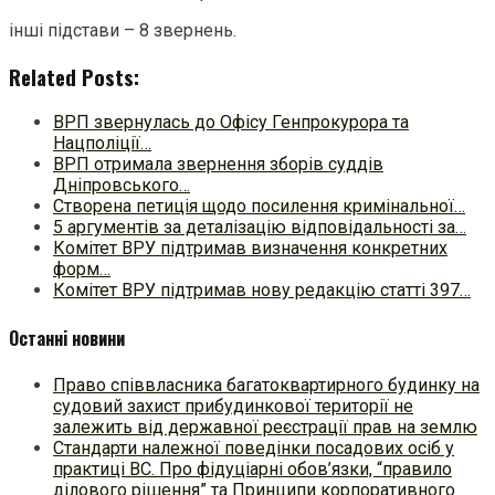
інші підстави – 8 звернень.
Related Posts:
ВРП звернулась до Офісу Генпрокурора та
Нацполіції…
ВРП отримала звернення зборів суддів
Дніпровського…
Створена петиція щодо посилення кримінальної…
5 аргументів за деталізацію відповідальності за…
Комітет ВРУ підтримав визначення конкретних
форм…
Комітет ВРУ підтримав нову редакцію статті 397…
Останні новини
Право співвласника багатоквартирного будинку на
судовий захист прибудинкової території не
залежить від державної реєстрації прав на землю
Стандарти належної поведінки посадових осіб у
практиці ВC. Про фідуціарні обов’язки, “правило
ділового рішення” та Принципи корпоративного