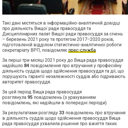
Такі дані містяться в інформаційно-аналітичній довідці
про діяльність Вищої ради правосуддя та
Дисциплінарних палат Вищої ради правосуддя за січень
– березень 2021 року та протягом 2017–2020 років,
підготовленій відділом статистично-аналітичної роботи
секретаріату ВРП, повідомляє
прес-служба
.
За перші три місяці 2021 року до Вища рада правосуддя
надійшло
84
повідомлення про втручання у професійну
діяльність суддів щодо здійснення правосуддя та дії, що
порушують гарантії незалежності суддів або підривають
авторитет правосуддя.
За цей період Вища рада правосуддя
розглянула
95
повідомлень (з урахуванням
повідомлень, які надійшли в попередні періоди).
За результатами розгляду
33
повідомлень про втручання
в діяльність суддів щодо здійснення правосуддя Вища
рада правосуддя ухвалила рішення про вжиття таких