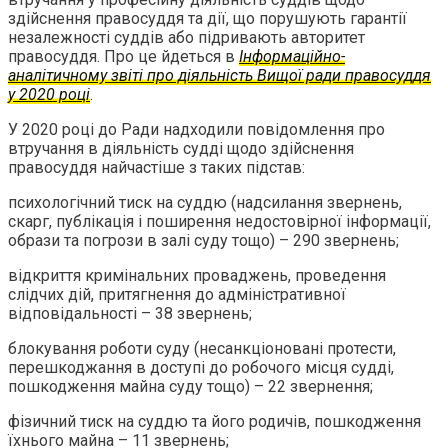
здійснення правосуддя та дії, що порушують гарантії
незалежності суддів або підривають авторитет
правосуддя. Про це йдеться в
Інформаційно-
аналітичному звіті про діяльність Вищої ради правосуддя
у 2020 році
.
У 2020 році до Ради надходили повідомлення про
втручання в діяльність судді щодо здійснення
правосуддя найчастіше з таких підстав:
психологічний тиск на суддю (надсилання звернень,
скарг, публікація і поширення недостовірної інформації,
образи та погрози в залі суду тощо) – 290 звернень;
відкриття кримінальних проваджень, проведення
слідчих дій, притягнення до адміністративної
відповідальності – 38 звернень;
блокування роботи суду (несанкціоновані протести,
перешкоджання в доступі до робочого місця судді,
пошкодження майна суду тощо) – 22 звернення;
фізичний тиск на суддю та його родичів, пошкодження
їхнього майна – 11 звернень;