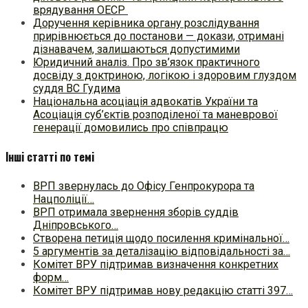
врядування ОЕСР
Доручення керівника органу розслідування
прирівнюється до постанови — докази, отримані
дізнавачем, залишаються допустимими
Юридичний аналіз. Про зв’язок практичного
досвіду з доктриною, логікою і здоровим глуздом
суддя ВС Гудима
Національна асоціація адвокатів України та
Асоціація суб’єктів розподіленої та маневрової
генерації домовились про співпрацю
Інші статті по темі
ВРП звернулась до Офісу Генпрокурора та
Нацполіції…
ВРП отримала звернення зборів суддів
Дніпровського…
Створена петиція щодо посилення кримінальної…
5 аргументів за деталізацію відповідальності за…
Комітет ВРУ підтримав визначення конкретних
форм…
Комітет ВРУ підтримав нову редакцію статті 397…