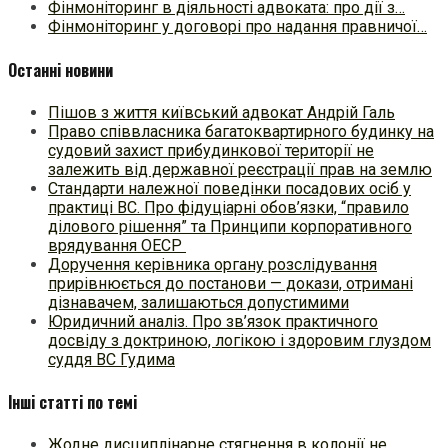
Фінмоніторинг в діяльності адвоката: про дії з…
Фінмоніторинг у договорі про надання правничої…
Останні новини
Пішов з життя київський адвокат Андрій Галь
Право співвласника багатоквартирного будинку на
судовий захист прибудинкової території не
залежить від державної реєстрації прав на землю
Стандарти належної поведінки посадових осіб у
практиці ВC. Про фідуціарні обов’язки, “правило
ділового рішення” та Принципи корпоративного
врядування ОЕСР
Доручення керівника органу розслідування
прирівнюється до постанови — докази, отримані
дізнавачем, залишаються допустимими
Юридичний аналіз. Про зв’язок практичного
досвіду з доктриною, логікою і здоровим глуздом
суддя ВС Гудима
Інші статті по темі
Жодне дисциплінарне стягнення в колонії не