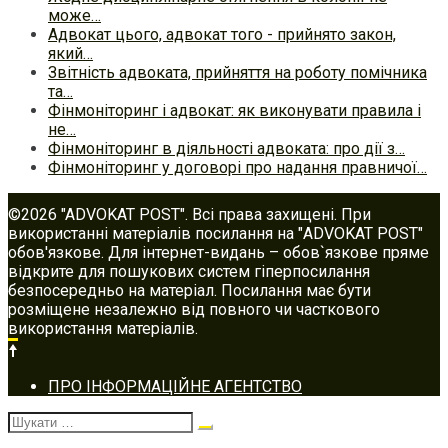
може…
Адвокат цього, адвокат того - прийнято закон,
який…
Звітність адвоката, прийняття на роботу помічника
та…
Фінмоніторинг і адвокат: як виконувати правила і
не…
Фінмоніторинг в діяльності адвоката: про дії з…
Фінмоніторинг у договорі про надання правничої…
©2026 "ADVOKAT POST". Всі права захищені. При
використанні матеріалів посилання на "ADVOKAT POST"
обов'язкове. Для інтернет-видань – обов`язкове пряме
відкрите для пошукових систем гіперпосилання
безпосередньо на матеріал. Посилання має бути
розміщене незалежно від повного чи часткового
використання матеріалів.
Footer
ПРО ІНФОРМАЦІЙНЕ АГЕНТСТВО
navigation
Шукати: