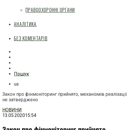
ПРАВООХОРОННІ ОРГАНИ
АНАЛІТИКА
БЕЗ КОМЕНТАРІВ
Facebook
Mail
Telegram
Feed
Пошук
ua
Закон про фінмоніторинг прийнято, механізмів реалізації
не затверджено
Перейти
НОВИНИ
до
13.05.2020
15:54
змісту
Закон про фінмоніторинг прийнято,