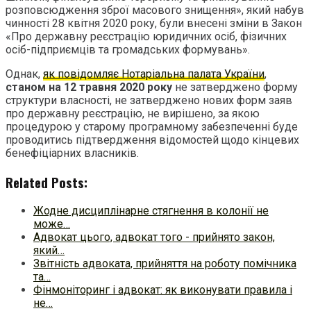
розповсюдження зброї масового знищення», який набув
чинності 28 квітня 2020 року, були внесені зміни в Закон
«Про державну реєстрацію юридичних осіб, фізичних
осіб-підприємців та громадських формувань».
Однак,
як повідомляє Нотаріальна палата України
,
станом на 12 травня 2020 року
не затверджено форму
структури власності, не затверджено нових форм заяв
про державну реєстрацію, не вирішено, за якою
процедурою у старому програмному забезпеченні буде
проводитись підтвердження відомостей щодо кінцевих
бенефіціарних власників.
Related Posts:
Жодне дисциплінарне стягнення в колонії не
може…
Адвокат цього, адвокат того - прийнято закон,
який…
Звітність адвоката, прийняття на роботу помічника
та…
Фінмоніторинг і адвокат: як виконувати правила і
не…