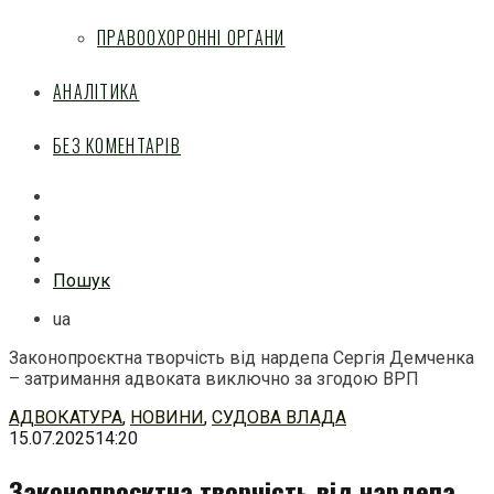
ПРАВООХОРОННІ ОРГАНИ
АНАЛІТИКА
БЕЗ КОМЕНТАРІВ
Facebook
Mail
Telegram
Feed
Пошук
ua
Законопроєктна творчість від нардепа Сергія Демченка
– затримання адвоката виключно за згодою ВРП
Перейти
АДВОКАТУРА
,
НОВИНИ
,
СУДОВА ВЛАДА
до
15.07.2025
14:20
змісту
Законопроєктна творчість від нардепа