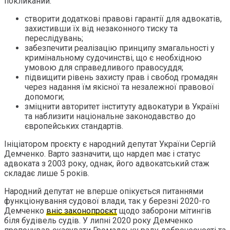
покликаний:
створити додаткові правові гарантії для адвокатів,
захистивши їх від незаконного тиску та
переслідувань;
забезпечити реалізацію принципу змагальності у
кримінальному судочинстві, що є необхідною
умовою для справедливого правосуддя;
підвищити рівень захисту прав і свобод громадян
через надання їм якісної та незалежної правової
допомоги;
зміцнити авторитет інституту адвокатури в Україні
та наблизити національне законодавство до
європейських стандартів.
Ініціатором проєкту є народний депутат України Сергій
Демченко. Варто зазначити, що нардеп має і статус
адвоката з 2003 року, однак, його адвокатський стаж
складає лише 5 років.
Народний депутат не вперше опікується питаннями
функціонування судової влади, так у березні 2020-го
Демченко
вніс законопроєкт
щодо заборони мітингів
біля будівель судів. У липні 2020 року Демченко