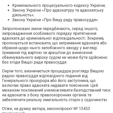
Кримінального процесуального кодексу України;
Закону України «Про адвокатуру та адвокатську
діяльність»;
Закону України «Про Вищу раду правосуддя».
Запропоновані зміни передбачають, серед іншого,
запровадження особливого порядку притягнення
адвоката до кримінальної відповідальності. Зокрема,
пропонується встановити, що затримання адвоката або
обрання щодо нього запобіжного заходу у вигляді
тримання під вартою чи арештом до винесення
обвинувального вироку судом не може бути здійснено
без згоди Вищої ради правосуддя.
Окрім того, визначається процедура розгляду Вищою
радою правосуддя відповідного подання від
Генерального прокурора або його заступника, що
включає право адвоката надавати пояснення. Цей
механізм покликаний унеможливити безпідставний тиск
на адвокатів з боку правоохоронних органів та
забезпечити реальну змагальність сторін у судочинстві.
Отже, на думку автора, законопроєкт № 13453