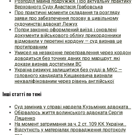
Розподіл майна подружжя. Про актуальну практику
Верховного Суду Анастасія Грабовська
Про практичні моменти складання та розгляду
заяви про забезпечення позову в цивільному
судочинстві адвокат Лежух
Попри законно оформлений виїзд і оновлені
документи військового обліку прикордонники
відмовили у перетині кордону — суд визнав це
протиправним
Умисел на незаконне переправлення через кордон
доводиться без точних даних про маршрут: які
докази визнав достатніми ВС
Україна ризикує залишитися без судді в МКС —
головного кандидата Кишакевича визнали
некваліфікованим через рівень англійської
Інші статті по темі
Суд замінив у справі нардепа Кузьміних адвоката…
Обірвалось життя волинського адвоката Сергія
Лященко
На момент затримання за ч. 2 ст. 109 КК України…
Відсутність у матеріалах провадження протоколу