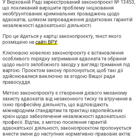
У Верховній Раді зареєстрований законопроєкт № 13453,
що покликаний вирішити проблему ініціювання
необґрунтованих кримінальних проваджень щодо
адвокатів, шляхом запровадження додаткових гарантій
незалежності адвокатської діяльності.
Про це йдеться у картці законопроєкту, текст якого
розміщено на
сайті ВРУ
.
Ключовою новелою законопроєкту є встановлення
особливого порядку затримання адвоката та обрання
щодо нього запобіжного заходу у вигляді тримання під
вартою. Проєктом закону пропонується, щоб такі дії
здійснювалися виключно за згодою Вищої ради
правосуддя.
Метою законопроєкту є створення дієвого механізму
захисту адвокатів від незаконного тиску та втручання в
їхню професійну діяльність, що відповідають
міжнародним стандартам та практиці європейських
країн щодо забезпечення незалежності адвокатської
професії. Відтак, з метою посилення гарантій
адвокатської діяльності, законопроєктом пропонується
внести зміни до наступних нормативно-правових актів: