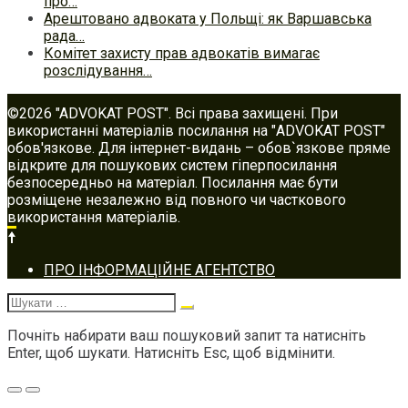
про…
Арештовано адвоката у Польщі: як Варшавська
рада…
Комітет захисту прав адвокатів вимагає
розслідування…
©2026 "ADVOKAT POST". Всі права захищені. При
використанні матеріалів посилання на "ADVOKAT POST"
обов'язкове. Для інтернет-видань – обов`язкове пряме
відкрите для пошукових систем гіперпосилання
безпосередньо на матеріал. Посилання має бути
розміщене незалежно від повного чи часткового
використання матеріалів.
Footer
ПРО ІНФОРМАЦІЙНЕ АГЕНТСТВО
navigation
Шукати:
Почніть набирати ваш пошуковий запит та натисніть
Enter, щоб шукати. Натисніть Esc, щоб відмінити.
Меню