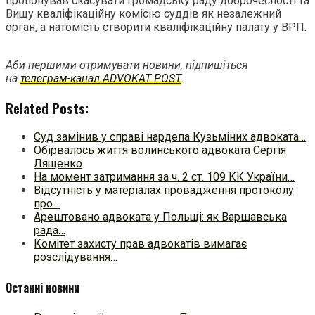
пропонував скасувати Громадську раду доброчесності та
Вищу кваліфікаційну комісію суддів як незалежний
орган, а натомість створити кваліфікаційну палату у ВРП.
Аби першими отримувати новини, підпишіться
на
телеграм-канал ADVOKAT POST
.
Related Posts:
Суд замінив у справі нардепа Кузьміних адвоката…
Обірвалось життя волинського адвоката Сергія
Лященко
На момент затримання за ч. 2 ст. 109 КК України…
Відсутність у матеріалах провадження протоколу
про…
Арештовано адвоката у Польщі: як Варшавська
рада…
Комітет захисту прав адвокатів вимагає
розслідування…
Останні новини