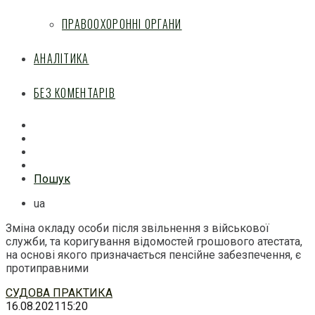
ПРАВООХОРОННІ ОРГАНИ
АНАЛІТИКА
БЕЗ КОМЕНТАРІВ
Facebook
Mail
Telegram
Feed
Пошук
ua
Зміна окладу особи після звільнення з військової
служби, та коригування відомостей грошового атестата,
на основі якого призначається пенсійне забезпечення, є
протиправними
Перейти
СУДОВА ПРАКТИКА
до
16.08.2021
15:20