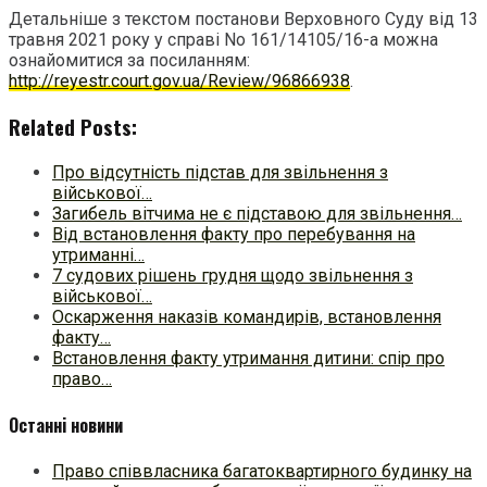
Детальніше з текстом постанови Верховного Суду від 13
травня 2021 року у справі No 161/14105/16-а можна
ознайомитися за посиланням:
http://reyestr.court.gov.ua/Review/96866938
.
Related Posts:
Про відсутність підстав для звільнення з
військової…
Загибель вітчима не є підставою для звільнення…
Від встановлення факту про перебування на
утриманні…
7 судових рішень грудня щодо звільнення з
військової…
Оскарження наказів командирів, встановлення
факту…
Встановлення факту утримання дитини: спір про
право…
Останні новини
Право співвласника багатоквартирного будинку на