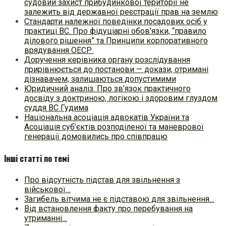
судовий захист прибудинкової території не
залежить від державної реєстрації прав на землю
Стандарти належної поведінки посадових осіб у
практиці ВC. Про фідуціарні обов’язки, “правило
ділового рішення” та Принципи корпоративного
врядування ОЕСР
Доручення керівника органу розслідування
прирівнюється до постанови — докази, отримані
дізнавачем, залишаються допустимими
Юридичний аналіз. Про зв’язок практичного
досвіду з доктриною, логікою і здоровим глуздом
суддя ВС Гудима
Національна асоціація адвокатів України та
Асоціація суб’єктів розподіленої та маневрової
генерації домовились про співпрацю
Інші статті по темі
Про відсутність підстав для звільнення з
військової…
Загибель вітчима не є підставою для звільнення…
Від встановлення факту про перебування на
утриманні…