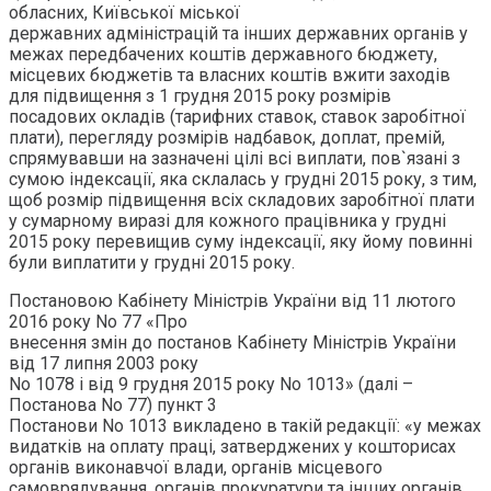
обласних, Київської міської
державних адміністрацій та інших державних органів у
межах передбачених коштів державного бюджету,
місцевих бюджетів та власних коштів вжити заходів
для підвищення з 1 грудня 2015 року розмірів
посадових окладів (тарифних ставок, ставок заробітної
плати), перегляду розмірів надбавок, доплат, премій,
спрямувавши на зазначені цілі всі виплати, пов`язані з
сумою індексації, яка склалась у грудні 2015 року, з тим,
щоб розмір підвищення всіх складових заробітної плати
у сумарному виразі для кожного працівника у грудні
2015 року перевищив суму індексації, яку йому повинні
були виплатити у грудні 2015 року.
Постановою Кабінету Міністрів України від 11 лютого
2016 року No 77 «Про
внесення змін до постанов Кабінету Міністрів України
від 17 липня 2003 року
No 1078 і від 9 грудня 2015 року No 1013» (далі –
Постанова No 77) пункт 3
Постанови No 1013 викладено в такій редакції: «у межах
видатків на оплату праці, затверджених у кошторисах
органів виконавчої влади, органів місцевого
самоврядування, органів прокуратури та інших органів,