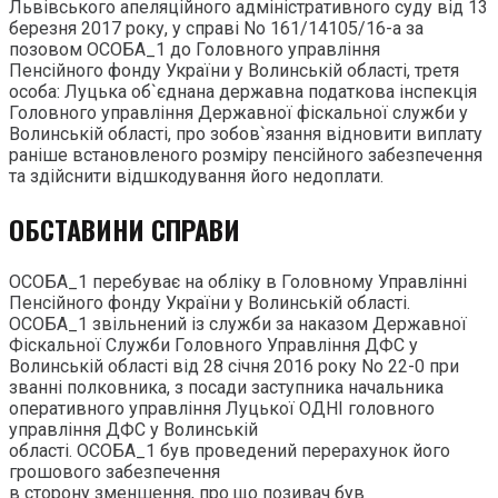
Львівського апеляційного адміністративного суду від 13
березня 2017 року, у справі No 161/14105/16-а за
позовом ОСОБА_1 до Головного управління
Пенсійного фонду України у Волинській області, третя
особа: Луцька об`єднана державна податкова інспекція
Головного управління Державної фіскальної служби у
Волинській області, про зобов`язання відновити виплату
раніше встановленого розміру пенсійного забезпечення
та здійснити відшкодування його недоплати.
ОБСТАВИНИ СПРАВИ
ОСОБА_1 перебуває на обліку в Головному Управлінні
Пенсійного фонду України у Волинській області.
ОСОБА_1 звільнений із служби за наказом Державної
Фіскальної Служби Головного Управління ДФС у
Волинській області від 28 січня 2016 року No 22-0 при
званні полковника, з посади заступника начальника
оперативного управління Луцької ОДНІ головного
управління ДФС у Волинській
області. ОСОБА_1 був проведений перерахунок його
грошового забезпечення
в сторону зменшення, про що позивач був