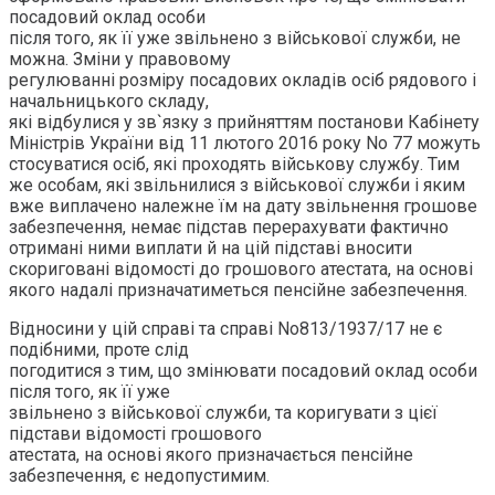
посадовий оклад особи
після того, як її уже звільнено з військової служби, не
можна. Зміни у правовому
регулюванні розміру посадових окладів осіб рядового і
начальницького складу,
які відбулися у зв`язку з прийняттям постанови Кабінету
Міністрів України від 11 лютого 2016 року No 77 можуть
стосуватися осіб, які проходять військову службу. Тим
же особам, які звільнилися з військової служби і яким
вже виплачено належне їм на дату звільнення грошове
забезпечення, немає підстав перерахувати фактично
отримані ними виплати й на цій підставі вносити
скориговані відомості до грошового атестата, на основі
якого надалі призначатиметься пенсійне забезпечення.
Відносини у цій справі та справі No813/1937/17 не є
подібними, проте слід
погодитися з тим, що змінювати посадовий оклад особи
після того, як її уже
звільнено з військової служби, та коригувати з цієї
підстави відомості грошового
атестата, на основі якого призначається пенсійне
забезпечення, є недопустимим.