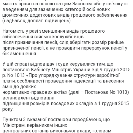
мають право на пенсію за цим Законом, або у зв`язку із
введенням для зазначених категорій осіб нових
щомісячних додаткових видів грошового забезпечення
(надбавок, доплат, підвищень).
Натомість у разі зменшення видів грошового
забезпечення військовослужбовців
після призначення пенсії, слід зберігати розмір раніше
призначеної пенсії, а не проводити перерахунок пенсії у
бік зменшення.
У цій справі відповідач і суди керувалися тим, що
постановою Кабінету Міністрів України від 9 грудня 2015
р. No 1013 «Про упорядкування структури заробітної
плати, особливості проведення індексації та внесення
змін до деяких
нормативно-правових актів» (далі – Постанова No 1013)
встановлені відповідні
підвищення розмірів посадових окладів з 1 грудня 2015
року.
Пунктом 3 вказаної постанови передбачено, що
Міністрам, керівникам інших
центральних органів виконавчої влади, головам