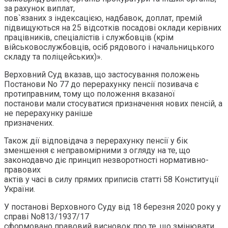
за рахунок виплат,
пов`язаних з індексацією, надбавок, доплат, премій
підвищуються на 25 відсотків посадові оклади керівних
працівників, спеціалістів і службовців (крім
військовослужбовців, осіб рядового і начальницького
складу та поліцейських)».
Верховний Суд вказав, що застосування положень
Постанови No 77 до перерахунку пенсії позивача є
протиправним, тому що положення вказаної
постанови мали стосуватися призначення нових пенсій, а
не перерахунку раніше
призначених.
Також дії відповідача з перерахунку пенсії у бік
зменшення є неправомірними з огляду на те, що
законодавчо діє принцип незворотності нормативно-
правових
актів у часі в силу прямих приписів статті 58 Конституції
України.
У постанові Верховного Суду від 18 березня 2020 року у
справі No813/1937/17
сформовано правовий висновок про те, що змінювати