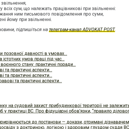
 звільнення;
у всіх сум, що належать працівникові при звільненні:
ержання ним письмового повідомлення про суми,
ені йому при звільненні.
овини, підпишіться на
телеграм-канал ADVOKAT POST
.
ти позовної давності в умовах…
 істотних умов праці під час…
воєнного стану: практичні поради…
ві та практичні аспекти…
ві та практичні аспекти…
равові та практичні аспекти…
ку на судовий захист прибудинкової території не залежит
б у практиці ВC. Про фідуціарні обов’язки, “правило ділов
прирівнюється до постанови — докази, отримані дізнавач
досвіду з доктриною, логікою і здоровим глуздом суддя В