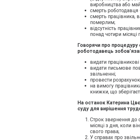
виробництва або май
смерть роботодавця –
смерть працівника, 
померлим;
відсутність працівник
понад чотири місяці 
Говорячи про процедуру 
роботодавець зобов’язан
видати працівникові
видати письмове пов
звільненні;
провести розрахунок
на вимогу працівник
книжки, що зберігаєт
На останок Катерина Цвє
суду для вирішення трудо
Строк звернення до с
місяці з дня, коли в
свого права;
У справах про звільн