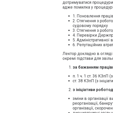
дотримуватися процедури з
адже помилка у процедурі
1. Поновлення праці
2. Стягнення з робот
судовому порядку
3. Стягнення з робо
4. Перевірки Держпр
5. Адміністративної 
6. Репутаційних втрат
Лектор докладно в огляді
окремі підстави для звіль
за бажанням праців
п. 1 ч. 1 ст. 36 КЗпП (
ст. 38 КЗпП (з ініціа
з ініціативи роботод
зміни в організації в
реорганізації, банкр
організації, скороче
дисциплінарні звіль