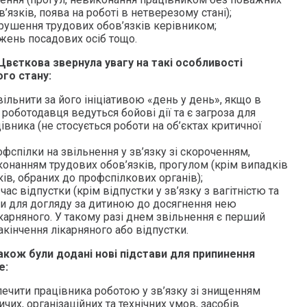
’язків, поява на роботі в нетверезому стані);
рушення трудових обов’язків керівником;
ень посадових осіб тощо.
Цвєткова звернула увагу на такі особливості
ого стану:
льнити за його ініціативою «день у день», якщо в
роботодавця ведуться бойові дії та є загроза для
цівника (не стосується роботи на об’єктах критичної
офспілки на звільнення у зв’язку зі скороченням,
онанням трудових обов’язків, прогулом (крім випадків
ів, обраних до профспілкових органів);
ас відпустки (крім відпустки у зв’язку з вагітністю та
ки для догляду за дитиною до досягнення нею
лікарняного. У такому разі днем звільнення є перший
акінчення лікарняного або відпустки.
акож були додані нові підстави для припинення
е:
ечити працівника роботою у зв’язку зі знищенням
чих, організаційних та технічних умов, засобів