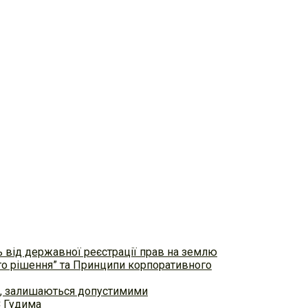
ь від державної реєстрації прав на землю
ого рішення” та Принципи корпоративного
ем, залишаються допустимими
С Гудима