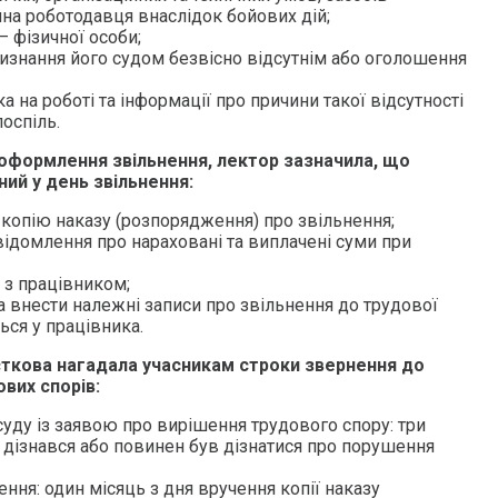
на роботодавця внаслідок бойових дій;
 фізичної особи;
визнання його судом безвісно відсутнім або оголошення
а на роботі та інформації про причини такої відсутності
поспіль.
оформлення звільнення, лектор зазначила, що
ий у день звільнення:
 копію наказу (розпорядження) про звільнення;
ідомлення про нараховані та виплачені суми при
 з працівником;
а внести належні записи про звільнення до трудової
ься у працівника.
ткова нагадала учасникам строки звернення до
вих спорів:
уду із заявою про вирішення трудового спору: три
ін дізнався або повинен був дізнатися про порушення
ення: один місяць з дня вручення копії наказу