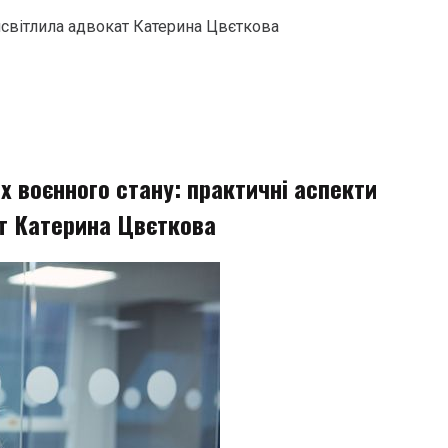
исвітлила адвокат Катерина Цвєткова
х воєнного стану: практичні аспекти
т Катерина Цвєткова