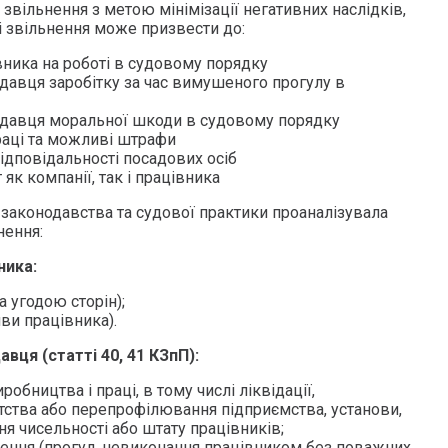
вільнення з метою мінімізації негативних наслідків,
 звільнення може призвести до:
вника на роботі в судовому порядку
одавця заробітку за час вимушеного прогулу в
тодавця моральної шкоди в судовому порядку
аці та можливі штрафи
відповідальності посадових осіб
 як компанії, так і працівника
 законодавства та судової практики проаналізувала
нення:
ника:
за угодою сторін);
тиви працівника).
авця (статті 40, 41 КЗпП):
иробництва і праці, в тому числі ліквідації,
утства або перепрофілювання підприємства, установи,
ння чисельності або штату працівників;
нення (прогул, невиконання працівником без поважних