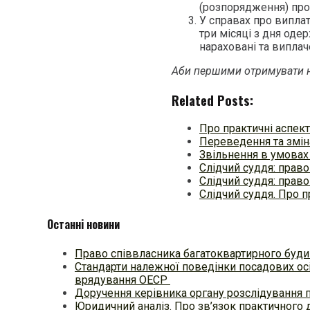
(розпорядження) про
У справах про виплат
три місяці з дня од
нараховані та виплач
Аби першими отримувати н
Related Posts:
Про практичні аспек
Переведення та зміна
Звільнення в умовах 
Слідчий суддя: право
Слідчий суддя: право
Слідчий суддя. Про п
Останні новини
Право співвласника багатоквартирного будин
Стандарти належної поведінки посадових осі
врядування ОЕСР
Доручення керівника органу розслідування 
Юридичний аналіз. Про зв’язок практичного 