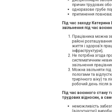
причин трудових обов
одноразове грубе по
припинення повноваж
Під час заходу Катерина 
звільнення під час воєнн
Працівника можна зві
районі розташування 
життя і здоров’я пра
інфраструктури);
Не потрібна згода пр
систематичним невик
звільнення працівник
Можна звільняти під ч
пологами та відпуст
трирічного віку) та 
робочий день після з
Під час воєнного стану т
трудових відносин, а сам
неможливість забезп
(відсутністю) виробни