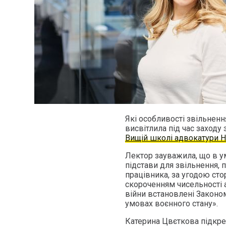
Які особливості звільненн
висвітлила під час заходу 
Вищій школі адвокатури 
Лектор зауважила, що в у
підстави для звільнення, 
працівника, за угодою стор
скороченням чисельності а
війни встановлені Законо
умовах воєнного стану».
Катерина Цвєткова підкре