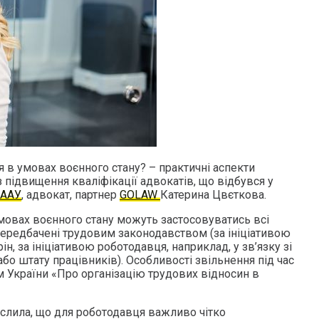
я в умовах воєнного стану? – практичні аспекти
з підвищення кваліфікації адвокатів, що відбувся у
НААУ
, адвокат, партнер
GOLAW
Катерина Цвєткова.
мовах воєнного стану можуть застосовуватись всі
передбачені трудовим законодавством (за ініціативою
ін, за ініціативою роботодавця, наприклад, у зв’язку зі
бо штату працівників). Особливості звільнення під час
м України «Про організацію трудових відносин в
слила, що для роботодавця важливо чітко