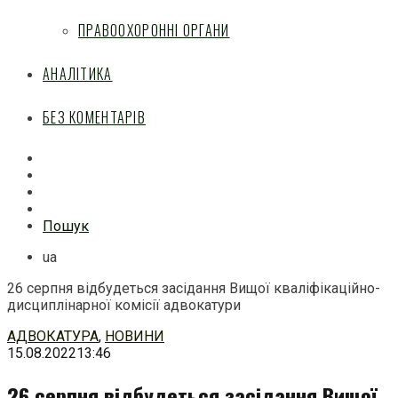
ПРАВООХОРОННІ ОРГАНИ
АНАЛІТИКА
БЕЗ КОМЕНТАРІВ
Facebook
Mail
Telegram
Feed
Пошук
ua
26 серпня відбудеться засідання Вищої кваліфікаційно-
дисциплінарної комісії адвокатури
Перейти
АДВОКАТУРА
,
НОВИНИ
до
15.08.2022
13:46
змісту
26 серпня відбудеться засідання Вищої