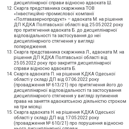
дисциплінарної справи відносно адвоката Ш.
Скарга представника скаржника ТОВ
«Інвестиційно-промислової компанії
«Полтавазернопродукт» – адвоката М. на рішення
ДП КДКА Полтавської області від 25.05.2022 року
про притягнення адвоката Б. до дисциплінарної
відповідальності та застосування до неї
дисциплінарного стягнення у вигляді
попередження.
Скарга представника скаржника Л., адвоката М. на
рішення ДП КДКА Полтавської області від
25.05.2022 року про закриття дисциплінарної
справи відносно адвоката Б.
Скарга адвоката П. на рішення КДКА Одеської
області у складі ДП від 07.06.2022 року
(провадження № 613/21) про притягнення його до
дисциплінарної відповідальності та застосування
дисциплінарного стягнення у вигляді зупинення
права на заняття адвокатською діяльністю строком
на три місяці.
Скарга адвоката Н. на рішення КДКА Одеської
області у складі ДП від 17.05.2022 року
(провадження № 610/21) про порушення відносно
нього дисциплінарної справи.