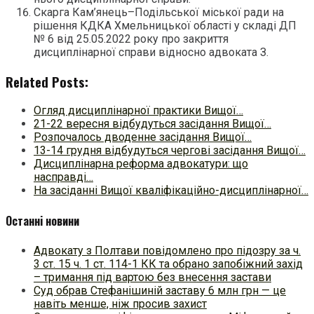
Скарга Кам’янець–Подільської міської ради на
рішення КДКА Хмельницької області у складі ДП
№ 6 від 25.05.2022 року про закриття
дисциплінарної справи відносно адвоката З.
Related Posts:
Огляд дисциплінарної практики Вищої…
21-22 вересня відбудуться засідання Вищої…
Розпочалось дводенне засідання Вищої…
13-14 грудня відбудуться чергові засідання Вищої…
Дисциплінарна реформа адвокатури: що
насправді…
На засіданні Вищої кваліфікаційно-дисциплінарної…
Останні новини
Адвокату з Полтави повідомлено про підозру за ч.
3 ст. 15 ч. 1 ст. 114-1 КК та обрано запобіжний захід
– тримання під вартою без внесення застави
Суд обрав Стефанішиній заставу 6 млн грн — це
навіть менше, ніж просив захист