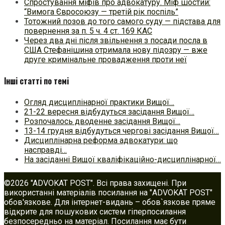
Спростування міфів про адвокатуру. Міф шостий:
“Вимога Євросоюзу — третій рік поспіль”
Тотожний позов до того самого суду — підстава для
повернення за п. 5 ч. 4 ст. 169 КАС
Через два дні після звільнення з посади посла в
США Стефанішина отримала нову підозру — вже
друге кримінальне провадження проти неї
Інші статті по темі
Огляд дисциплінарної практики Вищої…
21-22 вересня відбудуться засідання Вищої…
Розпочалось дводенне засідання Вищої…
13-14 грудня відбудуться чергові засідання Вищої…
Дисциплінарна реформа адвокатури: що
насправді…
На засіданні Вищої кваліфікаційно-дисциплінарної…
©2026 "ADVOKAT POST". Всі права захищені. При
використанні матеріалів посилання на "ADVOKAT POST"
обов'язкове. Для інтернет-видань – обов`язкове пряме
відкрите для пошукових систем гіперпосилання
безпосередньо на матеріал. Посилання має бути