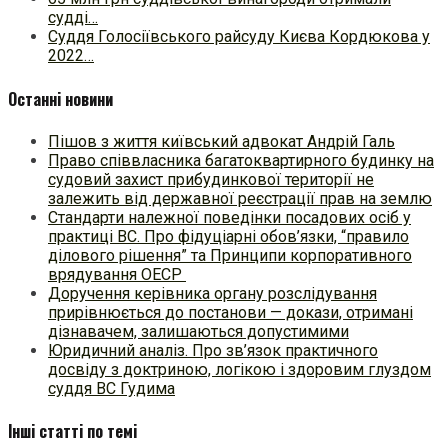
судді…
Суддя Голосіївського райсуду Києва Кордюкова у
2022…
Останні новини
Пішов з життя київський адвокат Андрій Галь
Право співвласника багатоквартирного будинку на
судовий захист прибудинкової території не
залежить від державної реєстрації прав на землю
Стандарти належної поведінки посадових осіб у
практиці ВC. Про фідуціарні обов’язки, “правило
ділового рішення” та Принципи корпоративного
врядування ОЕСР
Доручення керівника органу розслідування
прирівнюється до постанови — докази, отримані
дізнавачем, залишаються допустимими
Юридичний аналіз. Про зв’язок практичного
досвіду з доктриною, логікою і здоровим глуздом
суддя ВС Гудима
Інші статті по темі