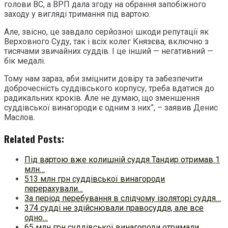
голови ВС, а ВРП дала згоду на обрання запобіжного
заходу у вигляді тримання під вартою.
Але, звісно, це завдало серйозної шкоди репутації як
Верховного Суду, так і всіх колег Князєва, включно з
тисячами звичайних суддів. І це інший — негативний —
бік медалі.
Тому нам зараз, аби зміцнити довіру та забезпечити
доброчесність суддівського корпусу, треба вдатися до
радикальних кроків. Але не думаю, що зменшення
суддівської винагороди є одним з них”, – заявив Денис
Маслов.
Related Posts:
Під вартою вже колишній суддя Тандир отримав 1
млн…
513 млн грн суддівської винагороди
перерахували…
За період перебування в слідчому ізоляторі суддя…
374 судді не здійснювали правосуддя, але все
одно…
65 млн грн суддівської винагороди отримали