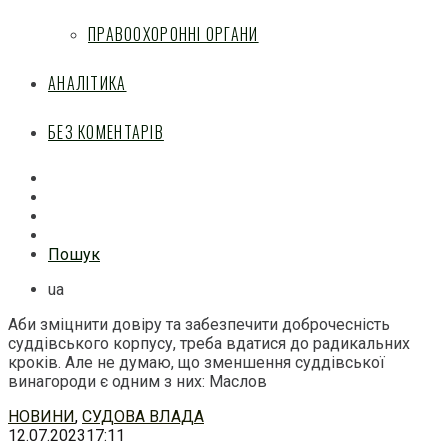
ПРАВООХОРОННІ ОРГАНИ
АНАЛІТИКА
БЕЗ КОМЕНТАРІВ
Facebook
Mail
Telegram
Feed
Пошук
ua
Аби зміцнити довіру та забезпечити доброчесність
суддівського корпусу, треба вдатися до радикальних
кроків. Але не думаю, що зменшення суддівської
винагороди є одним з них: Маслов
Перейти
НОВИНИ
,
СУДОВА ВЛАДА
до
12.07.2023
17:11