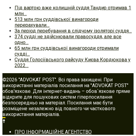
Під вартою вже колишній суддя Тандир отримав 1
млн…
513 млн грн суддівської винагороди
перерахували…
За період перебування в слідчому ізоляторі суддя…
374 судді не здійснювали правосуддя, але все
одно…
65 млн грн суддівської винагороди отримали
судді…
Суддя Голосіївського райсуду Києва Кордюкова у
2022…
©2026 "ADVOKAT POST". Всі права захищені. При
використанні матеріалів посилання на "ADVOKAT POST"
обов'язкове. Для інтернет-видань – обов`язкове пряме
відкрите для пошукових систем гіперпосилання
безпосередньо на матеріал. Посилання має бути
розміщене незалежно від повного чи часткового
використання матеріалів.
Footer
ПРО ІНФОРМАЦІЙНЕ АГЕНТСТВО
navigation