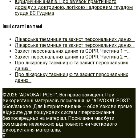
Юридичний аналіз. Про зв’язок практичного
досвіду з доктриною, логікою і здоровим глуздом
суддя ВС Гудима
Інші статті по темі
Лікарська таємниця та захист персональних даних…
Лікарська таємниця та захист персональних даних…
Захист персональних даних та GDPR. Частина 1 –…
Захист персональних даних та GDPR. Частина 2 –…
Про лікарську таємницю та захист персональних
даних…
Про лікарську таємницю та захист персональних
даних…
©2026 "ADVOKAT POST". Всі права захищені. При
використанні матеріалів посилання на "ADVOKAT POST"
обов'язкове. Для інтернет-видань – обов`язкове пряме
відкрите для пошукових систем гіперпосилання
безпосередньо на матеріал. Посилання має бути
розміщене незалежно від повного чи часткового
використання матеріалів.