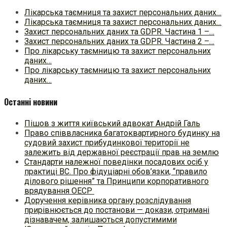
Лікарська таємниця та захист персональних даних…
Лікарська таємниця та захист персональних даних…
Захист персональних даних та GDPR. Частина 1 –…
Захист персональних даних та GDPR. Частина 2 –…
Про лікарську таємницю та захист персональних
даних…
Про лікарську таємницю та захист персональних
даних…
Останні новини
Пішов з життя київський адвокат Андрій Галь
Право співвласника багатоквартирного будинку на
судовий захист прибудинкової території не
залежить від державної реєстрації прав на землю
Стандарти належної поведінки посадових осіб у
практиці ВC. Про фідуціарні обов’язки, “правило
ділового рішення” та Принципи корпоративного
врядування ОЕСР
Доручення керівника органу розслідування
прирівнюється до постанови — докази, отримані
дізнавачем, залишаються допустимими