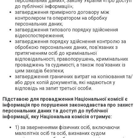
персональних даних», Закону України «Про доступ
до публічної інформації»;
затвердження примірного договору між
контролером та оператором на обробку
персональних даних;
затвердження типового порядку здійснення
відеоспостереження;
затвердження порядку здійснення контролю за
обробкою персональних даних, пов’язаних з
притягненням осіб до кримінальної
відповідальності, правопорушень, кримінальних
проваджень та судимості, а також пов’язаних із
цим заходів безпеки;
затвердження граничних витрат на копіювання та/
або друк копій документів, які надаються у
відповідь на запит третьої особи.
Підставою для провадження Національної комісії є
інформація про порушення законодавства про захист
персональних даних та доступ до публічної
інформації, яку Національна комісія отримує:
1) за зверненнями фізичних осіб, включаючи
малолітніх осіб та осіб, визнаних судом