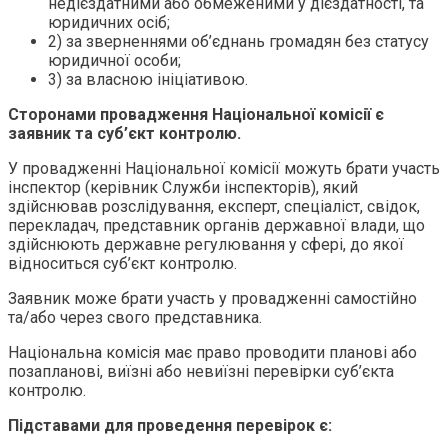
недієздатними або обмеженими у дієздатності, та
юридичних осіб;
2) за зверненнями об’єднань громадян без статусу
юридичної особи;
3) за власною ініціативою.
Сторонами провадження Національної комісії є
заявник та суб’єкт контролю.
У провадженні Національної комісії можуть брати участь
інспектор (керівник Служби інспекторів), який
здійснював розслідування, експерт, спеціаліст, свідок,
перекладач, представник органів державної влади, що
здійснюють державне регулювання у сфері, до якої
відноситься суб’єкт контролю.
Заявник може брати участь у провадженні самостійно
та/або через свого представника.
Національна комісія має право проводити планові або
позапланові, виїзні або невиїзні перевірки суб’єкта
контролю.
Підставами для проведення перевірок є: