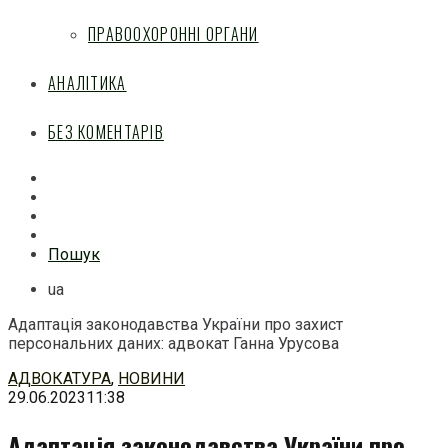
ПРАВООХОРОННІ ОРГАНИ
АНАЛІТИКА
БЕЗ КОМЕНТАРІВ
Facebook
Mail
Telegram
Feed
Пошук
ua
Адаптація законодавства України про захист
персональних даних: адвокат Ганна Урусова
Перейти
АДВОКАТУРА
,
НОВИНИ
до
29.06.2023
11:38
змісту
Адаптація законодавства України про