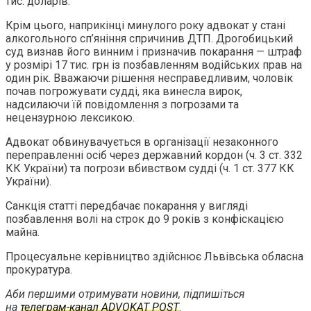
тис. доларів.
Крім цього, наприкінці минулого року адвокат у стані
алкогольного сп’яніння спричинив ДТП. Дрогобицький
суд визнав його винним і призначив покарання — штраф
у розмірі 17 тис. грн із позбавленням водійських прав на
один рік. Вважаючи рішення несправедливим, чоловік
почав погрожувати судді, яка винесла вирок,
надсилаючи їй повідомлення з погрозами та
нецензурною лексикою.
Адвокат обвинувачується в організації незаконного
переправленні осіб через державний кордон (ч. 3 ст. 332
КК України) та погрози вбивством судді (ч. 1 ст. 377 КК
України).
Санкція статті передбачає покарання у вигляді
позбавлення волі на строк до 9 років з конфіскацією
майна.
Процесуальне керівництво здійснює Львівська обласна
прокуратура.
Аби першими отримувати новини, підпишіться
на
телеграм-канал ADVOKAT POST
.