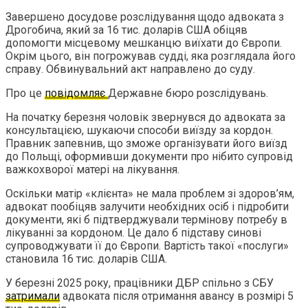
Завершено досудове розслідування щодо адвоката з
Дрогобича, який за 16 тис. доларів США обіцяв
допомогти місцевому мешканцю виїхати до Європи.
Окрім цього, він погрожував судді, яка розглядала його
справу. Обвинувальний акт направлено до суду.
Про це
повідомляє
Державне бюро розслідувань.
На початку березня чоловік звернувся до адвоката за
консультацією, шукаючи способи виїзду за кордон.
Правник запевнив, що зможе організувати його виїзд
до Польщі, оформивши документи про нібито супровід
важкохворої матері на лікування.
Оскільки матір «клієнта» не мала проблем зі здоров’ям,
адвокат пообіцяв залучити необхідних осіб і підробити
документи, які б підтверджували термінову потребу в
лікуванні за кордоном. Це дало б підставу синові
супроводжувати її до Європи. Вартість такої «послуги»
становила 16 тис. доларів США.
У березні 2025 року, працівники ДБР спільно з СБУ
затримали
адвоката після отримання авансу в розмірі 5