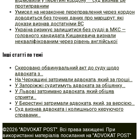
відмовили у перетині кордону — суд визнав це
протиправним
Умисел на незаконне переправлення через кордон
доводиться без точних даних про маршрут: які
докази визнав достатніми ВС
Україна ризикує залишитися без судді в МКС —
головного кандидата Кишакевича визнали
некваліфікованим через рівень англійської
Інші статті по темі
Скеровано обвинувальний акт до суду щодо
адвоката з…
На Черкащині затримали адвоката, який за гроші…
У Запоріжжі судитимуть адвоката за обіцянку…
У Львові затримано адвоката, який обіцяв
сприяти…
У Берестині затримали адвоката, який, за версією…
Суд визнав адвоката і колишнього керуючого
справами…
©2026 "ADVOKAT POST". Всі права захищені. При
використанні матеріалів посилання на "ADVOKAT POST"