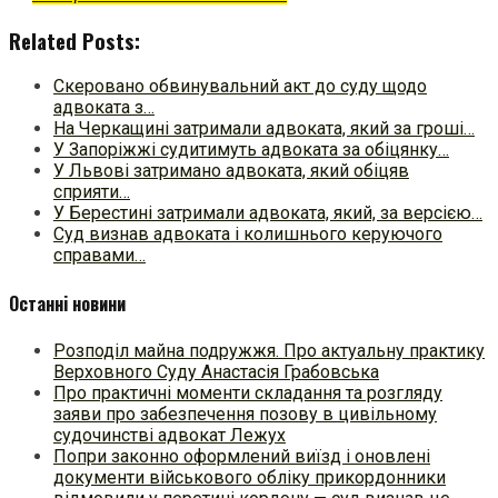
Related Posts:
Скеровано обвинувальний акт до суду щодо
адвоката з…
На Черкащині затримали адвоката, який за гроші…
У Запоріжжі судитимуть адвоката за обіцянку…
У Львові затримано адвоката, який обіцяв
сприяти…
У Берестині затримали адвоката, який, за версією…
Суд визнав адвоката і колишнього керуючого
справами…
Останні новини
Розподіл майна подружжя. Про актуальну практику
Верховного Суду Анастасія Грабовська
Про практичні моменти складання та розгляду
заяви про забезпечення позову в цивільному
судочинстві адвокат Лежух
Попри законно оформлений виїзд і оновлені
документи військового обліку прикордонники