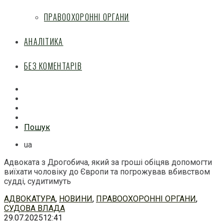
ПРАВООХОРОННІ ОРГАНИ
АНАЛІТИКА
БЕЗ КОМЕНТАРІВ
Facebook
Mail
Telegram
Feed
Пошук
ua
Адвоката з Дрогобича, який за гроші обіцяв допомогти
виїхати чоловіку до Європи та погрожував вбивством
судді, судитимуть
Перейти
АДВОКАТУРА
,
НОВИНИ
,
ПРАВООХОРОННІ ОРГАНИ
,
до
СУДОВА ВЛАДА
змісту
29.07.2025
12:41