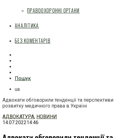
ПРАВООХОРОННІ ОРГАНИ
АНАЛІТИКА
БЕЗ КОМЕНТАРІВ
Facebook
Mail
Telegram
Feed
Пошук
ua
Адвокати обговорили тенденції та перспективи
розвитку медичного права в Україні
Перейти
АДВОКАТУРА
,
НОВИНИ
до
14.07.2022
14:46
змісту
Адвокати обговорили тенденції та