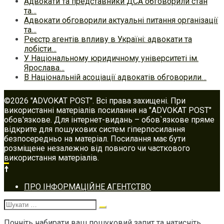
Адвокати та представники ДСА обговорили стан
та…
Адвокати обговорили актуальні питання організації
та…
Реєстр агентів впливу в Україні: адвокати та
лобісти…
У Національному юридичному університеті ім.
Ярослава…
В Національній асоціації адвокатів обговорили…
©2026 "ADVOKAT POST". Всі права захищені. При
використанні матеріалів посилання на "ADVOKAT POST"
обов'язкове. Для інтернет-видань – обов`язкове пряме
відкрите для пошукових систем гіперпосилання
безпосередньо на матеріал. Посилання має бути
розміщене незалежно від повного чи часткового
використання матеріалів.
Footer
ПРО ІНФОРМАЦІЙНЕ АГЕНТСТВО
navigation
Шукати:
Почніть набирати ваш пошуковий запит та натисніть