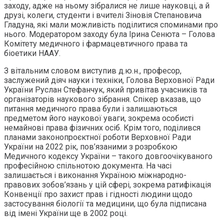
заходу, адже на ньому зібралися не лише науковці, а й
друзі, колеги, студенти і вчителі Зіновія Степановича
Гладуна, які мали можливість поділитися споминами про
нього. Модератором заходу була Ірина Сенюта – Голова
Комітету медичного і фармацевтичного права та
біоетики НААУ.
З вітальним словом виступив д.ю.н., професор,
заслужений діяч науки і техніки, Голова Верховної Ради
України Руслан Стефанчук, який привітав учасників та
організаторів наукового зібрання. Спікер вказав, що
питання медичного права були і залишаються
предметом його наукової уваги, зокрема особисті
немайнові права фізичних осіб. Крім того, поділився
планами законопроєктної роботи Верховної Ради
України на 2022 рік, пов’язаними з розробкою
Медичного кодексу України – такого довгоочікуваного
професійною спільнотою документа. На часі
залишається і виконання Україною міжнародно-
правових зобов’язань у цій сфері, зокрема ратифікація
Конвенції про захист прав і гідності людини щодо
застосування біології та медицини, що була підписана
від імені України ще в 2002 році.