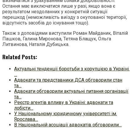
визначатися з урахуванням ознаки добровільності.
Остання має виключатися лише у разі, якщо вона є
результатом нездоланних у конкретній ситуації
перешкод (неможливість виїзду з окупованої території,
відсутність засобів до існування тощо).
Також з доповідями виступили Роман Майданик, Віталій
Пашков, Галина Миронова, Тетяна Блащук, Ольга
Литвинова, Наталія Дубицька.
Related Posts:
Актуальні тенденції боротьби з корупцією в Україні.
…
Адвокати та представники ДСА обговорили стан
та…
Адвокати обговорили актуальні питання організації
та…
Реєстр агентів впливу в Україні: адвокати та
лобісти…
У Національному юридичному університеті ім.
Ярослава…
В Національній асоціації адвокатів обговорили…