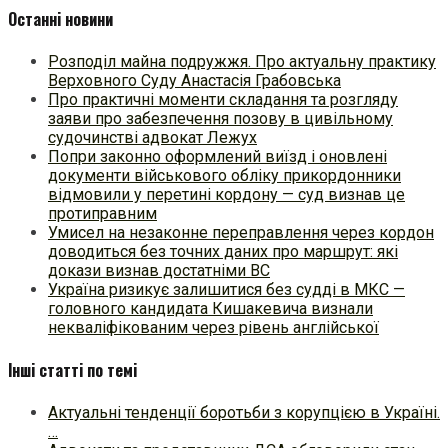
Останні новини
Розподіл майна подружжя. Про актуальну практику
Верховного Суду Анастасія Грабовська
Про практичні моменти складання та розгляду
заяви про забезпечення позову в цивільному
судочинстві адвокат Лежух
Попри законно оформлений виїзд і оновлені
документи військового обліку прикордонники
відмовили у перетині кордону — суд визнав це
протиправним
Умисел на незаконне переправлення через кордон
доводиться без точних даних про маршрут: які
докази визнав достатніми ВС
Україна ризикує залишитися без судді в МКС —
головного кандидата Кишакевича визнали
некваліфікованим через рівень англійської
Інші статті по темі
Актуальні тенденції боротьби з корупцією в Україні.
…