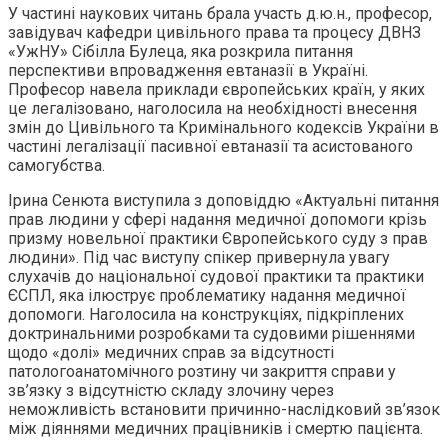
У частині наукових читань брала участь д.ю.н., професор,
завідувач кафедри цивільного права та процесу ДВНЗ
«УжНУ» Сібілла Булеца, яка розкрила питання
перспективи впровадження евтаназії в Україні.
Професор навела приклади європейських країн, у яких
це легалізовано, наголосила на необхідності внесення
змін до Цивільного та Кримінального кодексів України в
частині легалізації пасивної евтаназії та асистованого
самогубства.
Ірина Сенюта виступила з доповіддю «Актуальні питання
прав людини у сфері надання медичної допомоги крізь
призму новельної практики Європейського суду з прав
людини». Під час виступу спікер привернула увагу
слухачів до національної судової практики та практики
ЄСПЛ, яка ілюструє проблематику надання медичної
допомоги. Наголосила на конструкціях, підкріплених
доктринальними розробками та судовими рішеннями
щодо «долі» медичних справ за відсутності
патологоанатомічного розтину чи закриття справи у
зв’язку з відсутністю складу злочину через
неможливість встановити причинно-наслідковий зв’язок
між діяннями медичних працівників і смертю пацієнта.