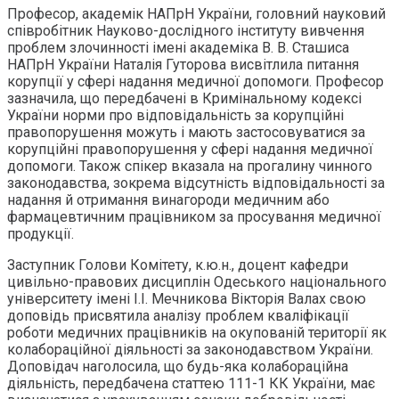
Професор, академік НАПрН України, головний науковий
співробітник Науково-дослідного інституту вивчення
проблем злочинності імені академіка В. В. Сташиса
НАПрН України Наталія Гуторова висвітлила питання
корупції у сфері надання медичної допомоги. Професор
зазначила, що передбачені в Кримінальному кодексі
України норми про відповідальність за корупційні
правопорушення можуть і мають застосовуватися за
корупційні правопорушення у сфері надання медичної
допомоги. Також спікер вказала на прогалину чинного
законодавства, зокрема відсутність відповідальності за
надання й отримання винагороди медичним або
фармацевтичним працівником за просування медичної
продукції.
Заступник Голови Комітету, к.ю.н., доцент кафедри
цивільно-правових дисциплін Одеського національного
університету імені І.І. Мечникова Вікторія Валах свою
доповідь присвятила аналізу проблем кваліфікації
роботи медичних працівників на окупованій території як
колабораційної діяльності за законодавством України.
Доповідач наголосила, що будь-яка колабораційна
діяльність, передбачена статтею 111-1 КК України, має