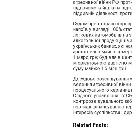
агресивної війни РФ проти
підприємств йшла на підг
підривній діяльності проти
Судом арештовано ​корпор
напоїв у вигляді 100% стат
легкових автомобілів на з
алкогольної продукції на з
українських банках, які н
арештовано майно комерці
1 млрд грн; ​будівля в це
м орієнтовною вартістю ма
суму майже 1,5 млн грн.
Досудове розслідування у
ведення агресивної війни (ч
процесуального керівницт
Слідчого управління ГУ С
контррозвідувального забе
протидії фінансуванню те
інтересів суспільства і де
Related Posts: