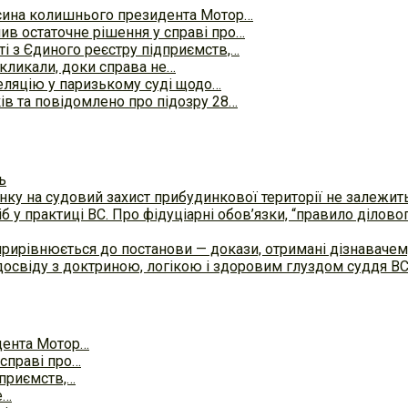
сина колишнього президента Мотор…
ив остаточне рішення у справі про…
і з Єдиного реєстру підприємств,…
дкликали, доки справа не…
ляцію у паризькому суді щодо…
в та повідомлено про підозру 28…
ь
ку на судовий захист прибудинкової території не залежит
б у практиці ВC. Про фідуціарні обов’язки, “правило ділов
прирівнюється до постанови — докази, отримані дізнавач
досвіду з доктриною, логікою і здоровим глуздом суддя В
дента Мотор…
справі про…
дприємств,…
е…