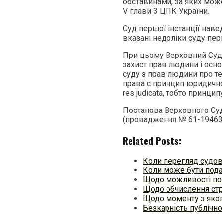
обставинами, за яких мож
V глави 3 ЦПК України.
Суд першої інстанції наве
вказані недоліки суду пер
При цьому Верховний Суд 
захист прав людини і осн
суду з прав людини про т
права є принцип юридично
res judicata, тобто принцип
Постанова Верховного Суд
(провадження № 61-19463
Related Posts:
Коли перегляд судо
Коли може бути пода
Щодо можливості по
Щодо обчислення стр
Щодо моменту з яког
Безкарність публічн