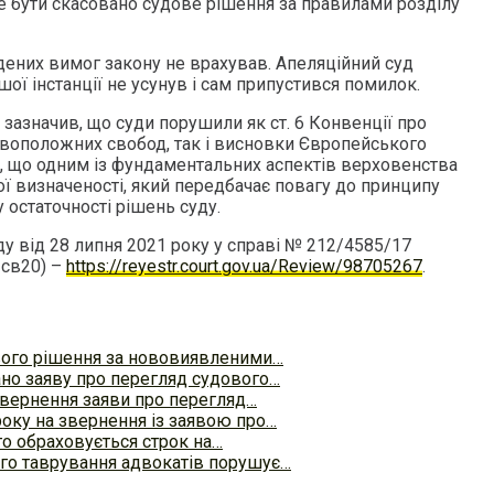
е бути скасовано судове рішення за правилами розділу
дених вимог закону не врахував. Апеляційний суд
шої інстанції не усунув і сам припустився помилок.
зазначив, що суди порушили як ст. 6 Конвенції про
овоположних свобод, так і висновки Європейського
е, що одним із фундаментальних аспектів верховенства
ї визначеності, який передбачає повагу до принципу
у остаточності рішень суду.
у від 28 липня 2021 року у справі № 212/4585/17
св20) –
https://reyestr.court.gov.ua/Review/98705267
.
вого рішення за нововиявленими…
но заяву про перегляд судового…
вернення заяви про перегляд…
оку на звернення із заявою про…
о обраховується строк на…
ого таврування адвокатів порушує…