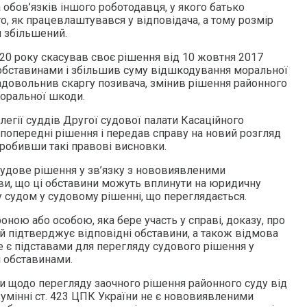
обов’язків іншого роботодавця, у якого батько
, як працевлаштувався у відповідача, а тому розмір
 збільшений.
20 року скасував своє рішення від 10 жовтня 2017
обставинами і збільшив суму відшкодування моральної
адовольнив скаргу позивача, змінив рішення районного
моральної шкоди.
легії суддів Другої судової палати Касаційного
 попередні рішення і передав справу на новий розгляд
 зробивши такі правові висновки.
судове рішення у зв’язку з нововиявленими
и, що ці обставини можуть вплинути на юридичну
у судом у судовому рішенні, що переглядається.
ною або особою, яка бере участь у справі, доказу, про
ий підтверджує відповідні обставини, а також відмова
не є підставами для перегляду судового рішення у
 обставинами.
ни щодо перегляду заочного рішення районного суду від
зумінні ст. 423 ЦПК України не є нововиявленими