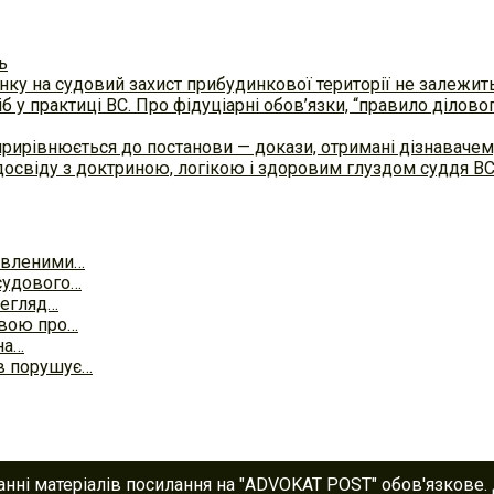
ь
ку на судовий захист прибудинкової території не залежит
б у практиці ВC. Про фідуціарні обов’язки, “правило ділов
прирівнюється до постанови — докази, отримані дізнавач
досвіду з доктриною, логікою і здоровим глуздом суддя В
иявленими…
судового…
регляд…
явою про…
на…
ів порушує…
анні матеріалів посилання на "ADVOKAT POST" обов'язкове.