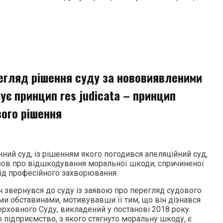
егляд рішення суду за нововиявленими
є принцип res judicata – принцип
вого рішення
ний суд, із рішенням якого погодився апеляційний суд,
зов про відшкодування моральної шкоди, спричиненої
ід професійного захворювання.
ч звернувся до суду із заявою про перегляд судового
и обставинами, мотивувавши її тим, що він дізнався
рховного Суду, викладений у постанові 2018 року.
 підприємство, з якого стягнуто моральну шкоду, є