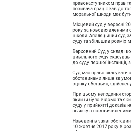
правонаступником прав та 
позивача працював до того
моральної шкоди має бути
Місцевий суд у вересні 20
року за нововиявленими 
шкоди. Апеляційний суд з
суду та збільшив розмір 
Верховний Суд у складі ко
цивільного суду скасував
до суду першої інстанції,
Суд має право скасувати 
обставинами лише за умов
оцінку обставин, здійснен
При цьому неподання сторо
який їй було відомо та як
суду у прийнятті доказів 
зв’язку з нововиявленими
Наведені в заяві обстави
10 жовтня 2017 року в ро