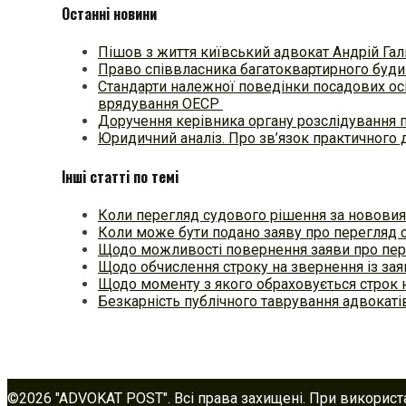
Останні новини
Пішов з життя київський адвокат Андрій Гал
Право співвласника багатоквартирного будин
Стандарти належної поведінки посадових осі
врядування ОЕСР
Доручення керівника органу розслідування 
Юридичний аналіз. Про зв’язок практичного 
Інші статті по темі
Коли перегляд судового рішення за новов
Коли може бути подано заяву про перегляд 
Щодо можливості повернення заяви про пе
Щодо обчислення строку на звернення із за
Щодо моменту з якого обраховується строк 
Безкарність публічного таврування адвокат
©2026 "ADVOKAT POST". Всі права захищені. При використ