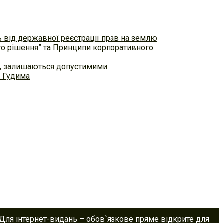
ь від державної реєстрації прав на землю
ого рішення” та Принципи корпоративного
ем, залишаються допустимими
С Гудима
 Для інтернет-видань – обов`язкове пряме відкрите для