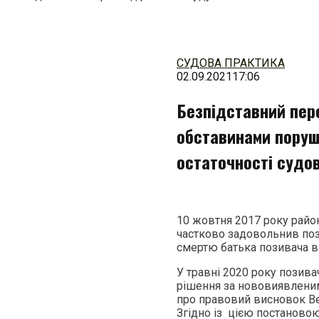
Перейти
до
змісту
СУДОВА ПРАКТИКА
02.09.2021
17:06
Безпідставний пер
обставинами порушу
остаточності судо
10 жовтня 2017 року район
частково задовольнив по
смертю батька позивача в
У травні 2020 року позива
рішення за нововиявленим
про правовий висновок Ве
Згідно із цією постановою