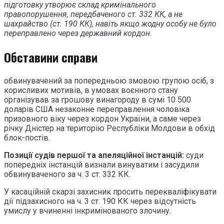
підготовку утворює склад кримінального
правопорушення, передбаченого ст. 332 КК, а не
шахрайство (ст. 190 КК), навіть якщо жодну особу не було
переправлено через державний кордон.
Обставини справи
обвинувачений за попередньою змовою групою осіб, з
корисливих мотивів, в умовах воєнного стану
організував за грошову винагороду в сумі 10 500
доларів США незаконне переправлення чоловіка
призовного віку через кордон України, а саме через
річку Дністер на територію Республіки Молдови в обхід
блок-постів.
Позиції судів першої та апеляційної інстанцій:
суди
попередніх інстанцій визнали винуватим і засудили
обвинуваченого за ч. 3 ст. 332 КК.
У касаційній скарзі захисник просить перекваліфікувати
дії підзахисного на ч. 3 ст. 190 КК через відсутність
умислу у вчиненні інкримінованого злочину.