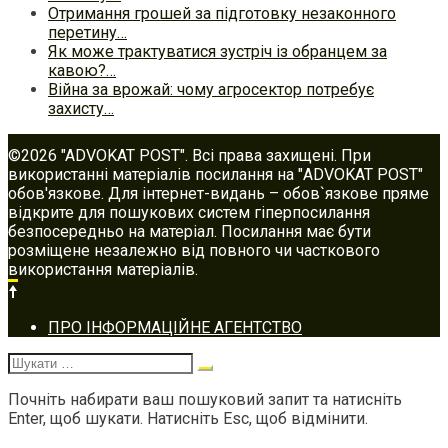
Отримання грошей за підготовку незаконного
перетину…
Як може трактуватися зустріч із обранцем за
кавою?…
Війна за врожай: чому агросектор потребує
захисту…
©2026 "ADVOKAT POST". Всі права захищені. При
використанні матеріалів посилання на "ADVOKAT POST"
обов'язкове. Для інтернет-видань – обов`язкове пряме
відкрите для пошукових систем гіперпосилання
безпосередньо на матеріал. Посилання має бути
розміщене незалежно від повного чи часткового
використання матеріалів.
Footer
ПРО ІНФОРМАЦІЙНЕ АГЕНТСТВО
navigation
Шукати:
Почніть набирати ваш пошуковий запит та натисніть
Enter, щоб шукати. Натисніть Esc, щоб відмінити.