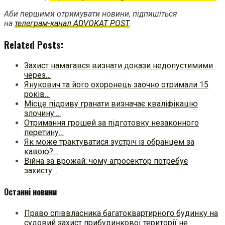
Аби першими отримувати новини, підпишіться
на
телеграм-канал ADVOKAT POST
.
Related Posts:
Захист намагався визнати докази недопустимими
через…
Янукович та його охоронець заочно отримали 15
років…
Місце підриву гранати визначає кваліфікацію
злочину:…
Отримання грошей за підготовку незаконного
перетину…
Як може трактуватися зустріч із обранцем за
кавою?…
Війна за врожай: чому агросектор потребує
захисту…
Останні новини
Право співвласника багатоквартирного будинку на
судовий захист прибудинкової території не