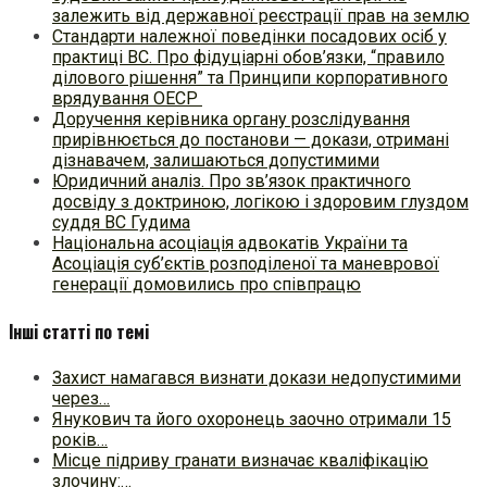
залежить від державної реєстрації прав на землю
Стандарти належної поведінки посадових осіб у
практиці ВC. Про фідуціарні обов’язки, “правило
ділового рішення” та Принципи корпоративного
врядування ОЕСР
Доручення керівника органу розслідування
прирівнюється до постанови — докази, отримані
дізнавачем, залишаються допустимими
Юридичний аналіз. Про зв’язок практичного
досвіду з доктриною, логікою і здоровим глуздом
суддя ВС Гудима
Національна асоціація адвокатів України та
Асоціація суб’єктів розподіленої та маневрової
генерації домовились про співпрацю
Інші статті по темі
Захист намагався визнати докази недопустимими
через…
Янукович та його охоронець заочно отримали 15
років…
Місце підриву гранати визначає кваліфікацію
злочину:…