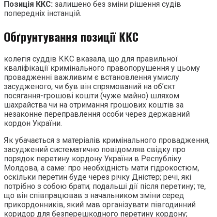
Позиція ККС:
залишено без зміни рішення судів
попередніх інстанцій.
Обґрунтування позиції ККС
колегія суддів ККС вказала, що для правильної
кваліфікації кримінального правопорушення у цьому
провадженні важливим є встановлення умислу
засудженого, чи був він спрямований на об’єкт
посягання-грошові кошти (чуже майно) шляхом
шахрайства чи на отримання грошових коштів за
незаконне переправлення особи через державний
кордон України.
Як убачається з матеріалів кримінального провадження,
засуджений систематично повідомляв свідку про
порядок перетину кордону України в Республіку
Молдова, а саме: про необхідність мати гідрокостюм,
оскільки перетин буде через річку Дністер; речі, які
потрібно з собою брати; подальші дії після перетину; те,
що він співпрацював з начальником зміни серед
прикордонників, який мав організувати півгодинний
коридор для безперешкодного перетину кордону;