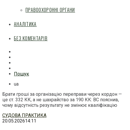
ПРАВООХОРОННІ ОРГАНИ
АНАЛІТИКА
БЕЗ КОМЕНТАРІВ
Facebook
Mail
Telegram
Feed
Пошук
ua
Брати гроші за організацію переправи через кордон —
це ст. 332 КК, а не шахрайство за 190 КК: ВС пояснив,
чому відсутність результату не змінює кваліфікацію
Перейти
СУДОВА ПРАКТИКА
до
20.05.2026
14:11
змісту