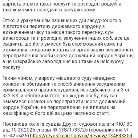
вартість оплати такої послуги та розподіл грошей, а
також момент передачі їх засудженому.
Отже, з урахуванням зазначених дій засудженого з
підготовки перетину державного кордону з
визначенням часу та місця такого перетину, сум
винагороди та її розподіл, залучення інших осіб, все це
свідчить, що його умисел був спрямований саме на
отримання грошових коштів за організацію незаконного
переправлення особи через державний кордон України,
а не шахрайське заволодіння коштами за неіснуючу
послугу.
Таким чином, у вироку місцевого суду наведено
конкретні обставини та спосіб вчинення засудженим
кримінального правопорушення, передбаченого ч. 3 ст.
332 КК, а обставина того, що жодну особу, яку він
намагався незаконно переправити через державний
кордон України, не переправлено, не впливає на
кваліфікацію його дій за цією частиною статті.
Постанова колегії суддів Другої судової палати ККС ВС
від 10.03.2026 справі № 138/1733/25 (провадження №
51-42км26)
https://reyestr.court.gov.ua/Review/134833353