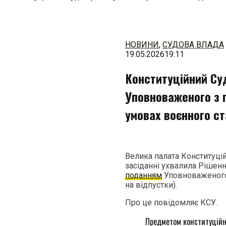
Перейти
до
змісту
НОВИНИ
,
СУДОВА ВЛАДА
19.05.2026
19:11
Конституційний Су
Уповноваженого з 
умовах воєнного ст
Велика палата Конституці
засіданні ухвалила Рішенн
поданням
Уповноваженого 
на відпустки).
Про це повідомляє КСУ.
Предметом конституційно