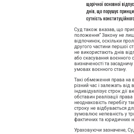
щорічної основної відпу
днів, що порушує принцип
сутність конституційног
Суд також вказав, що прип
положення“ Закону не лише
відпочинок, оскільки прол
другого частини першої ст
не використають днів відп
або скасування воєнного 
визначеності та засадничу
умовах воєнного стану.
Такі обмеження права на 
різний час і залежать від 
індивідуалізує строк дії 
обставин реалізації права
неоднаковість перебігу та
строку не відбувається дл
зумовлює непевність у тр
фактичних та юридичних н
Ураховуючи зазначене, Су