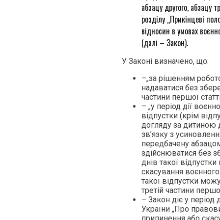
абзацу другого, абзацу т
розділу „Прикінцеві пол
відносин в умовах воєнн
(далі – Закон).
У Законі визначено, що:
–„за рішенням робот
надаватися без збере
частини першої статті
– „у період дії воєн
відпустки (крім відпу
догляду за дитиною д
зв’язку з усиновленн
передбачену абзацом
здійснюватися без з
днів такої відпустки
скасування воєнного
такої відпустки можу
третій частини першої
– Закон діє у період
України „Про правови
припинення або скасу