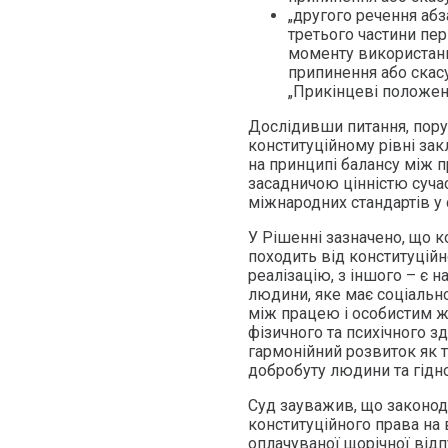
„другого речення абз
третього частини пер
моменту використання
припинення або скасу
„Прикінцеві положенн
Дослідивши питання, пору
конституційному рівні зак
на принципі балансу між 
засадничою цінністю суча
міжнародних стандартів у 
У Рішенні зазначено, що к
походить від конституційн
реалізацію, з іншого – є
людини, яке має соціальн
між працею і особистим ж
фізичного та психічного з
гармонійний розвиток як 
добробуту людини та гідног
Суд зауважив, що законо
конституційного права на 
оплачуваної щорічної відпу