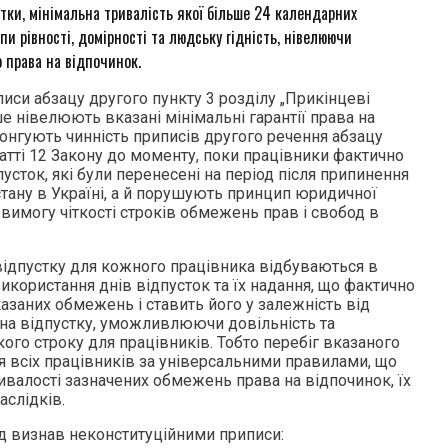
стки, мінімальна тривалість якої більше 24 календарних
и рівності, домірності та людську гідність, нівелюючи
о права на відпочинок.
иси абзацу другого пункту 3 розділу „Прикінцеві
 нівелюють вказані мінімальні гарантії права на
онгують чинність приписів другого речення абзацу
атті 12 Закону до моменту, поки працівники фактично
усток, які були перенесені на період після припинення
стану в Україні, а й порушують принцип юридичної
 вимогу чіткості строків обмежень прав і свобод в
відпустку для кожного працівника відбуваються в
використання днів відпусток та їх надання, що фактично
вказаних обмежень і ставить його у залежність від
 на відпустку, уможливлюючи довільність та
кого строку для працівників. Тобто перебіг вказаного
я всіх працівників за універсальними правилами, що
ивалості зазначених обмежень права на відпочинок, їх
аслідків.
д визнав неконституційними приписи: