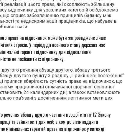
тії реалізації цього права, які охоплюють збільшену
асу відпочинку для уразливих категорій осіб,зокрема
стю, що сприяє забезпеченню принципів балансу між
вності та недискримінації працівників, що набуває в
бливої ваги.
ого права на відпочинок може бути запроваджене лише
чітких строків. У період дії воєнного стану держава має
мінімальні гарантії відпочинку для відновлення
ністю не позбавити їх відпочинку.
другого речення абзацу другого, абзацу третього
 абзацу другого пункту 3 розділу „Прикінцеві положення“
ці приписи зберігають сутність права на відпочинок, що
ожному працівникові оплачуваної щорічної основної
ї становить 24 календарних дні, а також встановлюють
нально пов’язані з досягненням легітимної мети цих
о речення абзацу другого частини першої статті 12 Закону
праці та зайнятості для осіб віком до вісімнадцяти
істю мінімальних гарантій права на відпочинок у вигляді