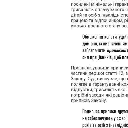
посилені мінімальні гаран
тривалість оплачуваного ч
дітей та осіб з інвалідні
працею та відпочинком, рі
умовах воєнного стану осо
Обмеження конституційн
домірно, із визначенням 
забезпечити
принаймні
сил працівників, щоб пов
Проаналізувавши приписи 
частини першої статті 12,
Закону, Суд виснував, що 
полягає в гарантуванні к
відпустки, тривалість яко
потрібні заходи, які раціо
приписів Закону.
Водночас приписи другог
не забезпечують у сфері 
років та осіб з інвалідн