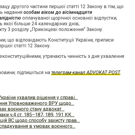
зацу другого частини першої статті 12 Закону в тім, що
ть надання
особам віком до вісімнадцяти
алідністю
оплачуваної щорічної основної відпустки,
ь якої більше 24 календарних днів;
кту 3 розділу „Прикінцеві положення“ Закону.
ми, що відповідають Конституції України, приписи
ршої статті 12 Закону.
еконституційними, утрачають чинність з дня ухвалення
овини, підпишіться на
телеграм-канал ADVOKAT POST
.
України ухвалив рішення у справі…
ання Уповноваженого ВРУ щодо…
вах воєнного стану адвокат…
ки ч.4 ст. 185–187, 189, 191 КК…
цій ВС щодо способу захисту прав…
 спадкування в умовах воєнного…