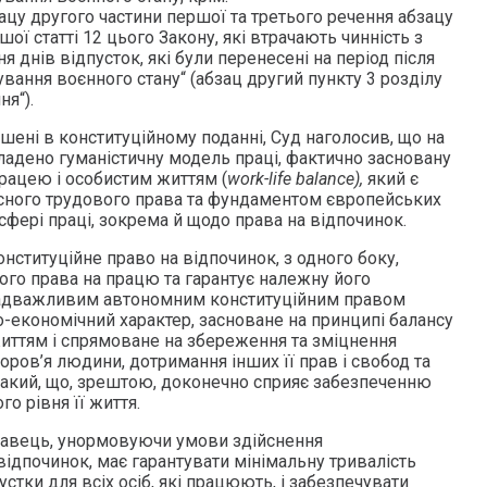
ацу другого частини першої та третього речення абзацу
шої статті 12 цього Закону, які втрачають чинність з
 днів відпусток, які були перенесені на період після
вання воєнного стану“ (абзац другий пункту 3 розділу
я“).
шені в конституційному поданні, Суд наголосив, що на
ладено гуманістичну модель праці, фактично засновану
працею і особистим життям (
work-life balance),
який є
сного трудового права та фундаментом європейських
сфері праці, зокрема й щодо права на відпочинок.
онституційне право на відпочинок, з одного боку,
ого права на працю та гарантує належну його
 надважливим автономним конституційним правом
о-економічний характер, засноване на принципі балансу
иттям і спрямоване на збереження та зміцнення
доров’я людини, дотримання інших її прав і свобод та
такий, що, зрештою, доконечно сприяє забезпеченню
о рівня її життя.
давець, унормовуючи умови здійснення
відпочинок, має гарантувати мінімальну тривалість
стки для всіх осіб, які працюють, і забезпечувати