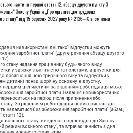
ретього частини першої статті 12, абзацу другого пункту 3
оження“ Закону України „Про організацію трудових
ого стану“ від 15 березня 2022 року № 2136‒IX зі змінами
одавця невикористані дні такої відпустки можуть
ження заробітної плати“ (друге речення абзацу другого
 12);
ного стану надання працівнику будь-якого виду
стки у зв’язку з вагітністю та пологами, відпустки для
о досягнення нею трирічного віку та відпустки у
ям дитини) понад щорічну основну відпустку,
 першим цієї частини, за рішенням роботодавця може
береження заробітної плати. Надання невикористаних
 переноситься на період після припинення або
 стану. За рішенням роботодавця невикористані дні
ть надаватися без збереження заробітної плати“ (абзац
 статті 12);
 дії воєнного стану, введеного відповідно до Закону
й режим воєнного стану“, та втрачає чинність з дня
вання воєнного стану, крім: