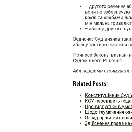
– другого речення аб
вони не забезпечую
років
та
особам з інв
мінімальна триваліст
– абзацу другого пун
Водночас Суд визнав таки
абзацу третього частини пе
Приписи Закону, визнані н
Судом цього Рішення
.
Аби першими отримувати н
Related Posts:
Конституційний Суд 
КСУ перевірить под
Про відпустки в умо
Щодо тлумачення озна
Огляд правових пози
Здійснення права на