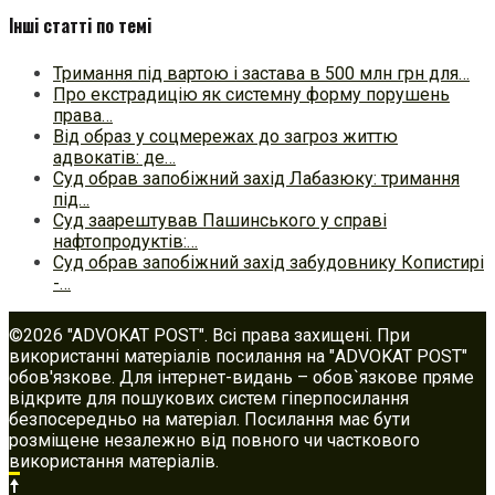
Інші статті по темі
Тримання під вартою і застава в 500 млн грн для…
Про екстрадицію як системну форму порушень
права…
Від образ у соцмережах до загроз життю
адвокатів: де…
Суд обрав запобіжний захід Лабазюку: тримання
під…
Суд заарештував Пашинського у справі
нафтопродуктів:…
Суд обрав запобіжний захід забудовнику Копистирі
-…
©2026 "ADVOKAT POST". Всі права захищені. При
використанні матеріалів посилання на "ADVOKAT POST"
обов'язкове. Для інтернет-видань – обов`язкове пряме
відкрите для пошукових систем гіперпосилання
безпосередньо на матеріал. Посилання має бути
розміщене незалежно від повного чи часткового
використання матеріалів.