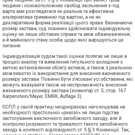
людини і основоположних свобод звільнення з-під
варти має розглядатися як реальна та ефективна
альтернатива триманню під вартою, а не як
декларативна форма реалізації цього права. Визначаючи
розмір застави, суд повинен здійснювати індивідуальну
оцінку не лише обставин справи та меж обвинувачення,
а й майнового стану особи, щодо якої вирішується це
питання.
Індивідуалізація судом такої оцінки полягає не лише в
процесі аналізу та виявлення титульного володіння з
метою встановлення обсягу активів, а також з реальною
можливістю їх використання для внесення визначеного
розміру застави. Повинні бути з’ясовані усі обставини, які
можуть вказувати також на неспроможність внесення
визначеного розміру застави (коментар ст. 5, стор. 167
Karpenstein/Mayer, EMRK, Auflage 3).
ЄСПЛ у своїй практиці неодноразово наголошував на
необхідності престольної «ревізії» не лише підстав
застосування виключного запобіжного заходу, але й
контролю розумності та тривалості такого запобіжного
заходу в контексті відповідності ст. 5 § 3 Конвенції. Так,