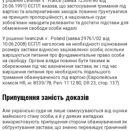
у рішенні Letellier v . France (заява 12369/86 від
26.06.1991) ЄСПЛ вказав, що застосування тримання під
вартою та альтернативних заходів повинно ґрунтуватися
на принципі пропорційності, а національні суди
зобов’язані наводити релевантні та достатні підстави для
обмеження свободи особи надалі.
У рішенні Iwanczuk v . Poland (заява 29761/02 від
10.06.2008) ЄСПЛ наголосив на необхідності оцінювання
розміру застави відносно зацікавленої особи, оскільки
вирішується питання про фундаментальне право особи
на свободу. Органи влади повинні бути такими ж
обережними під час визначення застави, як і під час
вирішення питання про необхідність подальшого
тримання обвинуваченого під вартою.(Європейська
комісія HR, ні. 8339/78, Реп. 11.12.80, DR 23, стор. 137).
Припущення замість доказів
Але українські суди не лише самоусуваються від оцінки
майнового стану особи, а й у деяких випадках
використовують припущення сторони обвинувачення як
обґрунтування застави, що значно перевищує граничний