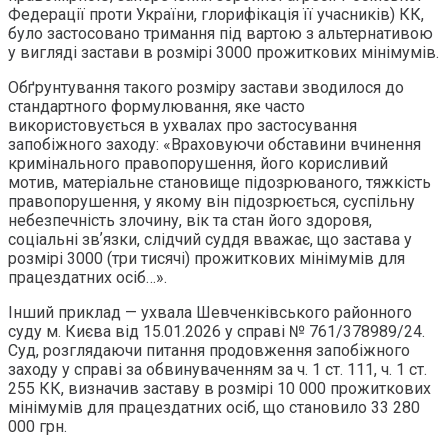
Федерації проти України, глорифікація її учасників) КК,
було застосовано тримання під вартою з альтернативою
у вигляді застави в розмірі 3000 прожиткових мінімумів.
Обґрунтування такого розміру застави зводилося до
стандартного формулювання, яке часто
використовується в ухвалах про застосування
запобіжного заходу: «Враховуючи обставини вчинення
кримінального правопорушення, його корисливий
мотив, матеріальне становище підозрюваного, тяжкість
правопорушення, у якому він підозрюється, суспільну
небезпечність злочину, вік та стан його здоровя,
соціальні звʼязки, слідчий суддя вважає, що застава у
розмірі 3000 (три тисячі) прожиткових мінімумів для
працездатних осіб…».
Інший приклад — ухвала Шевченківського районного
суду м. Києва від 15.01.2026 у справі № 761/378989/24.
Суд, розглядаючи питання продовження запобіжного
заходу у справі за обвинуваченням за ч. 1 ст. 111, ч. 1 ст.
255 КК, визначив заставу в розмірі 10 000 прожиткових
мінімумів для працездатних осіб, що становило 33 280
000 грн.