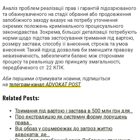
Аналіз проблем реалізації прав і гарантій підозрюваного
та обвинуваченого на стадії обрання або продовження
запобіжного заходу вказує на потребу уточнення
окремих положень кримінального процесуального
законодавства. Зокрема, більшої деталізації потребують
норми щодо підстав застосування тримання під вартою,
розміру застави, способу її внесення, строків та умов
внесення. Такий підхід дозволив би зменшити правову
невизначеність, забезпечити баланс між сторонами
процесу та реальнішу дію принципу змагальності,
передбаченого ст. 22 КПК.
Аби першими отримувати новини, підпишіться
на
телеграм-канал ADVOKAT POST
.
Related Posts:
Тримання під вартою і застава в 500 млн грн для…
Про екстрадицію як системну форму порушень
права…
Від образ у соцмережах до загроз життю
адвокатів: де…