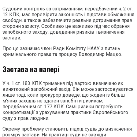
Судовий контроль за затриманням, передбачений ч. 2 ст.
12 КПК, має перевірити законність і підстави обмеження
свободи, а також забезпечити реальне дотримання прав
сторони захисту. Особливо це важливо під час обрання
запобіжного заходу, доведення ризиків і визначення
застави.
Про це зазначає член Ради Комітету НААУ з питань
кримінального права та процесу Володимир Мацко.
Застава на папері
У ч. 1 ст. 183 КПК тримання під вартою визначено як
винятковий запобіжний захід. Він може застосовуватися
лише тоді, коли прокурор доведе, що жоден із більш
м’яких заходів не здатен запобігти ризикам,
передбаченим ст. 177 КПК. Самі ризики потребують
конкретизації з урахуванням практики Європейського
суду з прав людини.
Окрему проблему становить підхід судів до визначення
розміру застави. На практиці суди не завжди