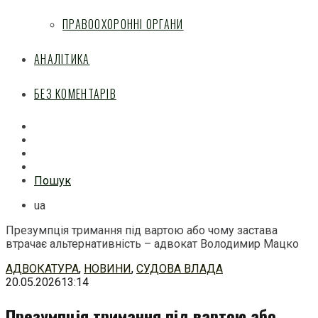
ПРАВООХОРОННІ ОРГАНИ
АНАЛІТИКА
БЕЗ КОМЕНТАРІВ
Facebook
Mail
Telegram
Feed
Пошук
ua
Презумпція тримання під вартою або чому застава
втрачає альтернативність – адвокат Володимир Мацко
Перейти
АДВОКАТУРА
,
НОВИНИ
,
СУДОВА ВЛАДА
до
20.05.2026
13:14
змісту
Презумпція тримання під вартою або