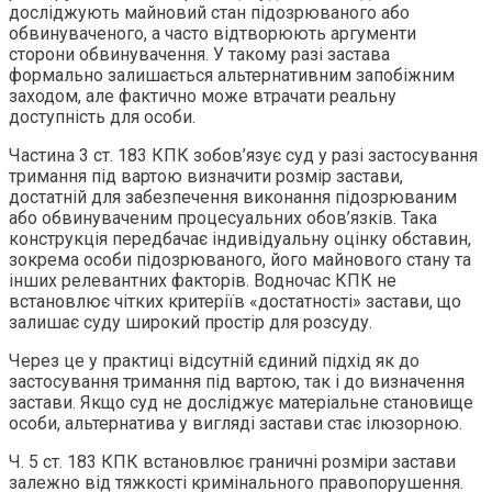
досліджують майновий стан підозрюваного або
обвинуваченого, а часто відтворюють аргументи
сторони обвинувачення. У такому разі застава
формально залишається альтернативним запобіжним
заходом, але фактично може втрачати реальну
доступність для особи.
Частина 3 ст. 183 КПК зобов’язує суд у разі застосування
тримання під вартою визначити розмір застави,
достатній для забезпечення виконання підозрюваним
або обвинуваченим процесуальних обов’язків. Така
конструкція передбачає індивідуальну оцінку обставин,
зокрема особи підозрюваного, його майнового стану та
інших релевантних факторів. Водночас КПК не
встановлює чітких критеріїв «достатності» застави, що
залишає суду широкий простір для розсуду.
Через це у практиці відсутній єдиний підхід як до
застосування тримання під вартою, так і до визначення
застави. Якщо суд не досліджує матеріальне становище
особи, альтернатива у вигляді застави стає ілюзорною.
Ч. 5 ст. 183 КПК встановлює граничні розміри застави
залежно від тяжкості кримінального правопорушення.