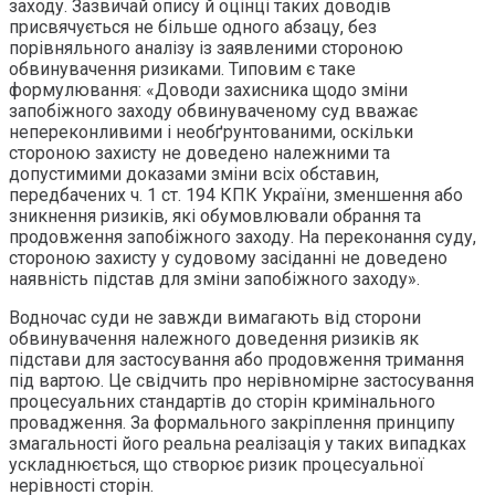
заходу. Зазвичай опису й оцінці таких доводів
присвячується не більше одного абзацу, без
порівняльного аналізу із заявленими стороною
обвинувачення ризиками. Типовим є таке
формулювання: «Доводи захисника щодо зміни
запобіжного заходу обвинуваченому суд вважає
непереконливими і необґрунтованими, оскільки
стороною захисту не доведено належними та
допустимими доказами зміни всіх обставин,
передбачених ч. 1 ст. 194 КПК України, зменшення або
зникнення ризиків, які обумовлювали обрання та
продовження запобіжного заходу. На переконання суду,
стороною захисту у судовому засіданні не доведено
наявність підстав для зміни запобіжного заходу».
Водночас суди не завжди вимагають від сторони
обвинувачення належного доведення ризиків як
підстави для застосування або продовження тримання
під вартою. Це свідчить про нерівномірне застосування
процесуальних стандартів до сторін кримінального
провадження. За формального закріплення принципу
змагальності його реальна реалізація у таких випадках
ускладнюється, що створює ризик процесуальної
нерівності сторін.