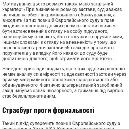
Мотивування цього розміру також мало загальний
характер: «При визначенні розміру застави, суд зважає
не лише на обсяг інкримінованого обвинувачення, а
виходить і з тих позицій Європейського суду з прав
людини, відповідно до яких розмір застави повинен
бути встановлений з огляду на особу підсудного,
належну йому власність, його стосунки з поручителями,
іншими словами, з огляду на впевненість у тому, що
перспектива втрати застави або заходів проти його
поручителів у випадку його неявки до суду буде
достатньою для того, щоб стримати його від втечі».
Наведені приклади свідчать, що в цих судових рішеннях
немає аналізу співмірності та адекватності застави через
призму матеріального становища підозрюваного або
обвинуваченого. Фактично альтернативний запобіжний
захід набуває ознак ілюзорності, а тримання під вартою
стає безальтернативним.
Страсбург проти формальності
Такий підхід суперечить позиції Європейського суду з
прав людини. За ст. 5 § 3 Конвенції про захист прав