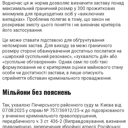
Водночас ця ж норма дозволяє визначити заставу понад
максимальний граничний розмір у 300 прожиткових
мінімумів для працездатних осіб у «виключних
випадках». Проблема полягає в тому, що закон не
розкриває змісту цього поняття і не визначає критеріїв
його застосування.
Це може ставати підставою для обґрунтування
непомірних застав. Для виходу за межі граничного
розміру стороні обвинувачення достатньо послатися на
«широкий суспільний резонанс», «зухвалість дій» або
«суспільне обговорення». Однак самі по собі такі
формулювання не є критеріями оцінки майнового стану
особи чи достатності застави, а лише описують
сприйняття обставин кримінального провадження.
Мільйони без пояснень
Так, ухвалою Печерського районного суду м. Києва від
07.08.2025 у справі № 757/36912/25-к до підозрюваного
у вчиненні кримінального правопорушення,
передбаченого ч. 3 ст. 436-2 (Виправдовування, визнання
правомірною, заперечення збройної агресії Російської