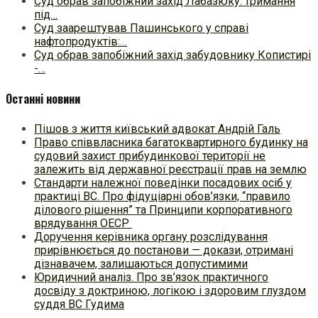
Суд обрав запобіжний захід Лабазюку: тримання
під…
Суд заарештував Пашинського у справі
нафтопродуктів:…
Суд обрав запобіжний захід забудовнику Копистирі
-…
Останні новини
Пішов з життя київський адвокат Андрій Галь
Право співвласника багатоквартирного будинку на
судовий захист прибудинкової території не
залежить від державної реєстрації прав на землю
Стандарти належної поведінки посадових осіб у
практиці ВC. Про фідуціарні обов’язки, “правило
ділового рішення” та Принципи корпоративного
врядування ОЕСР
Доручення керівника органу розслідування
прирівнюється до постанови — докази, отримані
дізнавачем, залишаються допустимими
Юридичний аналіз. Про зв’язок практичного
досвіду з доктриною, логікою і здоровим глуздом
суддя ВС Гудима