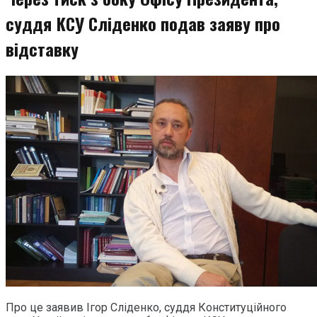
суддя КСУ Сліденко подав заяву про
відставку
Про це заявив Ігор Сліденко, суддя Конституційного