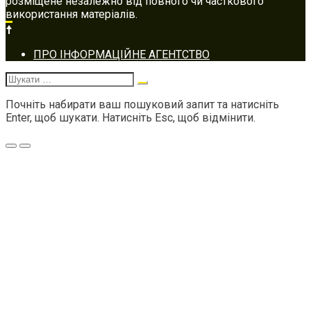
розміщене незалежно від повного чи часткового
використання матеріалів.
Footer
ПРО ІНФОРМАЦІЙНЕ АГЕНТСТВО
navigation
Шукати:
Почніть набирати ваш пошуковий запит та натисніть
Enter, щоб шукати. Натисніть Esc, щоб відмінити.
Меню