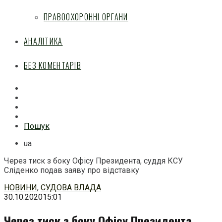
ПРАВООХОРОННІ ОРГАНИ
АНАЛІТИКА
БЕЗ КОМЕНТАРІВ
Facebook
Mail
Telegram
Feed
Пошук
ua
Через тиск з боку Офісу Президента, суддя КСУ
Сліденко подав заяву про відставку
Перейти
НОВИНИ
,
СУДОВА ВЛАДА
до
30.10.2020
15:01
змісту
Через тиск з боку Офісу Президента,