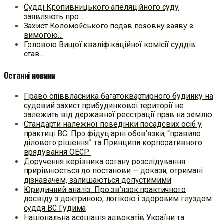
Судді Кропивницького апеляційного суду
заявляють про…
Захист Коломойського подав позовну заяву з
вимогою…
Головою Вищої кваліфікаційної комісії суддів
став…
Останні новини
Право співвласника багатоквартирного будинку на
судовий захист прибудинкової території не
залежить від державної реєстрації прав на землю
Стандарти належної поведінки посадових осіб у
практиці ВC. Про фідуціарні обов’язки, “правило
ділового рішення” та Принципи корпоративного
врядування ОЕСР
Доручення керівника органу розслідування
прирівнюється до постанови — докази, отримані
дізнавачем, залишаються допустимими
Юридичний аналіз. Про зв’язок практичного
досвіду з доктриною, логікою і здоровим глуздом
суддя ВС Гудима
Національна асоціація адвокатів України та