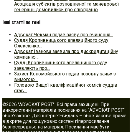
Асоціація суб’єктів розподіленої та маневрової
генерації домовились про співпрацю
Інші статті по темі
Адвокат Чекман подав заяву про вчинення…
Суддя Кропивницького апеляційного суду
Олексієнко…
Адвокат Іванова заявила про дискредитаційну
кампанію…
Судді Кропивницького апеляційного суду
заявляють про…
Захист Коломойського подав позовну заяву з
вимогою…
Головою Вищої кваліфікаційної комісії суддів
став…
©2026 "ADVOKAT POST". Всі права захищені. При
використанні матеріалів посилання на "ADVOKAT POST"
обов'язкове. Для інтернет-видань – обов`язкове пряме
відкрите для пошукових систем гіперпосилання
безпосередньо на матеріал. Посилання має бути