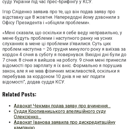
суду України під час прес-брифінгу у КСУ.
Ігор Сліденко заявив про те, що він подав заяву про
відставку ще 8 жовтня. Напередодні йому дзвонили з
Офісу Президента і «обіцяли проблеми».
«Мені сказали, що оскільки я себе веду неправильно, у
мене будуть проблеми і наступного ранку на усних
слуханнях в мене ці проблеми з’явилися. Суть цих
проблем наступна – 26 грудня минулого року я виїхав за
кордон 4 січня в суботу я повернувся. Вихідні дні були до
7 січня. 8 січня я вийшов на роботу. 9 січня мені принесли
відомості про зарплату я їх вніс. Формально я порушив
закон, але я не мав фізичних можливостей, оскільки я
перебував за кордоном 10 днів я не міг подати
відомості”, додав суддя КСУ.
Related Posts:
Адвокат Чекман подав заяву про вчинення…
Суддя Кропивницького апеляційного суду
Олексієнко…
Адвокат Іванова заявила про дискредитаційну
кампанію…