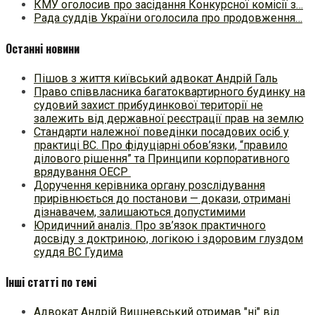
КМУ оголосив про засідання Конкурсної комісії з…
Рада суддів України оголосила про продовження…
Останні новини
Пішов з життя київський адвокат Андрій Галь
Право співвласника багатоквартирного будинку на
судовий захист прибудинкової території не
залежить від державної реєстрації прав на землю
Стандарти належної поведінки посадових осіб у
практиці ВC. Про фідуціарні обов’язки, “правило
ділового рішення” та Принципи корпоративного
врядування ОЕСР
Доручення керівника органу розслідування
прирівнюється до постанови — докази, отримані
дізнавачем, залишаються допустимими
Юридичний аналіз. Про зв’язок практичного
досвіду з доктриною, логікою і здоровим глуздом
суддя ВС Гудима
Інші статті по темі
Адвокат Андрій Вишневський отримав "ні" від