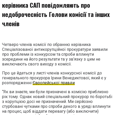
керівника САП повідомляють про
недоброчесність Голови комісії та інших
членів
Четверо членів комісії по обранню керівника
Спеціалізованої антикорупційної прокуратури заявили
про проблеми із конкурсом та спроби вплинути
зсередини на його результати та у зв’язку з цим не
виключають свого виходу з комісії.
Про це йдеться у листі членів конкурсної комісії до
генерального прокурора Ірини Венедиктової, який є у
розпорядженні
Європейської правди
.
“Як ви знаєте, ми були призначені в комісію приблизно
рік тому. Однак новий спеціальний прокурор по боротьбі
з корупцією досі не призначений. Ми серйозно
стурбовані чутками про спроби декого в уряді вплинути
на процес, щоб віддати перевагу (або виключити)