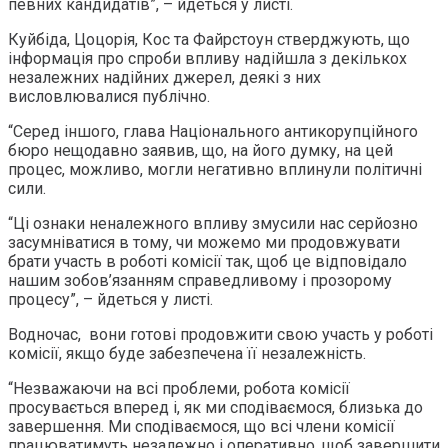
певних кандидатів”, – йдеться у листі.
Куйбіда, Цоцорія, Кос та Файрстоун стверджують, що
інформація про спроби впливу надійшла з декількох
незалежних надійних джерел, деякі з них
висловлювалися публічно.
“Серед іншого, глава Національного антикорупційного
бюро нещодавно заявив, що, на його думку, на цей
процес, можливо, могли негативно вплинули політичні
сили.
“Ці ознаки неналежного впливу змусили нас серйозно
засумніватися в тому, чи можемо ми продовжувати
брати участь в роботі комісії так, щоб це відповідало
нашим зобов’язанням справедливому і прозорому
процесу”, – йдеться у листі.
Водночас, вони готові продовжити свою участь у роботі
комісії, якщо буде забезпечена її незалежність.
“Незважаючи на всі проблеми, робота комісії
просувається вперед і, як ми сподіваємося, близька до
завершення. Ми сподіваємося, що всі члени комісії
працюватимуть незалежно і оперативно, щоб завершити