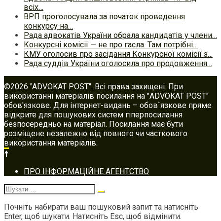
всіх…
ВРП проголосувала за початок проведення
конкурсу на…
Рада адвокатів України обрала кандидатів у члени…
Конкурсні комісії — не про гасла. Там потрібні…
КМУ оголосив про засідання Конкурсної комісії з…
Рада суддів України оголосила про продовження…
©2026 "ADVOKAT POST". Всі права захищені. При
використанні матеріалів посилання на "ADVOKAT POST"
обов'язкове. Для інтернет-видань – обов`язкове пряме
відкрите для пошукових систем гіперпосилання
безпосередньо на матеріал. Посилання має бути
розміщене незалежно від повного чи часткового
використання матеріалів.
Footer
ПРО ІНФОРМАЦІЙНЕ АГЕНТСТВО
navigation
Шукати:
Почніть набирати ваш пошуковий запит та натисніть
Enter, щоб шукати. Натисніть Esc, щоб відмінити.