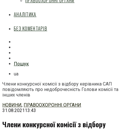
ПРАВООХОРОННІ ОРГАНИ
АНАЛІТИКА
БЕЗ КОМЕНТАРІВ
Facebook
Mail
Telegram
Feed
Пошук
ua
Члени конкурсної комісії з відбору керівника САП
повідомляють про недоброчесність Голови комісії та
інших членів
Перейти
НОВИНИ
,
ПРАВООХОРОННІ ОРГАНИ
до
31.08.2021
13:43
змісту
Члени конкурсної комісії з відбору