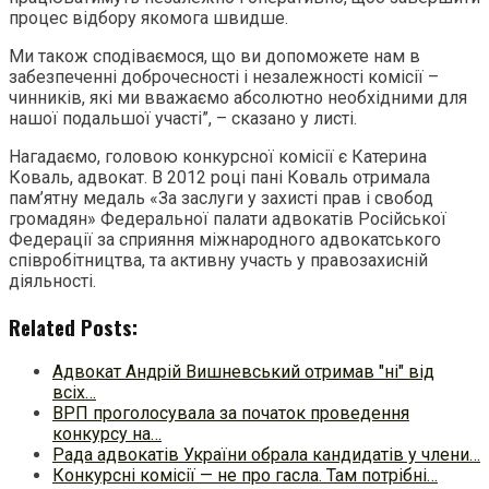
процес відбору якомога швидше.
Ми також сподіваємося, що ви допоможете нам в
забезпеченні доброчесності і незалежності комісії –
чинників, які ми вважаємо абсолютно необхідними для
нашої подальшої участі”, – сказано у листі.
Нагадаємо, головою конкурсної комісії є Катерина
Коваль, адвокат. В 2012 році пані Коваль отримала
пам’ятну медаль «За заслуги у захисті прав і свобод
громадян» Федеральної палати адвокатів Російської
Федерації за сприяння міжнародного адвокатського
співробітництва, та активну участь у правозахисній
діяльності.
Related Posts:
Адвокат Андрій Вишневський отримав "ні" від
всіх…
ВРП проголосувала за початок проведення
конкурсу на…
Рада адвокатів України обрала кандидатів у члени…
Конкурсні комісії — не про гасла. Там потрібні…