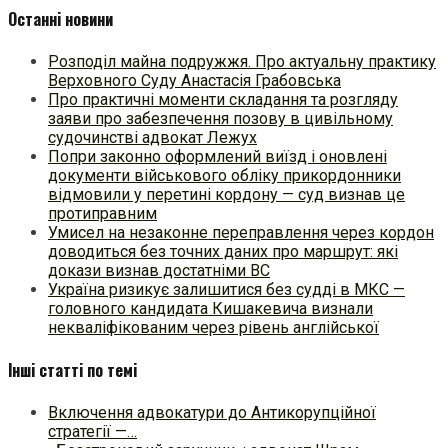
Останні новини
Розподіл майна подружжя. Про актуальну практику
Верховного Суду Анастасія Грабовська
Про практичні моменти складання та розгляду
заяви про забезпечення позову в цивільному
судочинстві адвокат Лежух
Попри законно оформлений виїзд і оновлені
документи військового обліку прикордонники
відмовили у перетині кордону — суд визнав це
протиправним
Умисел на незаконне переправлення через кордон
доводиться без точних даних про маршрут: які
докази визнав достатніми ВС
Україна ризикує залишитися без судді в МКС —
головного кандидата Кишакевича визнали
некваліфікованим через рівень англійської
Інші статті по темі
Включення адвокатури до Антикорупційної
стратегії —…