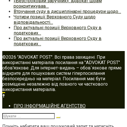
«Безстроковий заручник»: адвокат Шрам
розкритикував…
Втручання суду в дисциплінарні процедури щодо…
Чотири позиції Верховного Суду щодо
відповідальності…
Про актуальні позиції Верховного Суду в
податкових…
Про актуальні позиції Верховного Суду в
податкових…
©2026 "ADVOKAT POST". Всі права захищені. При
використанні матеріалів посилання на "ADVOKAT POST"
обов'язкове. Для інтернет-видань – обов`язкове пряме
відкрите для пошукових систем гіперпосилання
безпосередньо на матеріал. Посилання має бути
розміщене незалежно від повного чи часткового
використання матеріалів.
Footer
ПРО ІНФОРМАЦІЙНЕ АГЕНТСТВО
navigation
Шукати:
Почніть набирати ваш пошуковий запит та натисніть