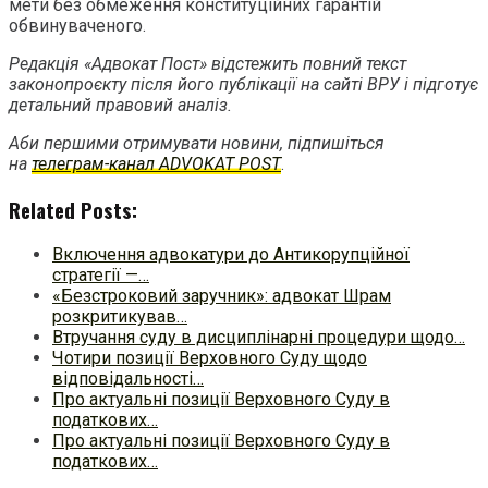
мети без обмеження конституційних гарантій
обвинуваченого.
Редакція «Адвокат Пост» відстежить повний текст
законопроєкту після його публікації на сайті ВРУ і підготує
детальний правовий аналіз.
Аби першими отримувати новини, підпишіться
на
телеграм-канал ADVOKAT POST
.
Related Posts:
Включення адвокатури до Антикорупційної
стратегії —…
«Безстроковий заручник»: адвокат Шрам
розкритикував…
Втручання суду в дисциплінарні процедури щодо…
Чотири позиції Верховного Суду щодо
відповідальності…
Про актуальні позиції Верховного Суду в
податкових…
Про актуальні позиції Верховного Суду в
податкових…