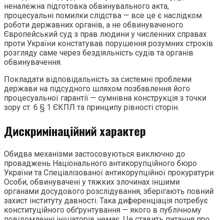
неналежна підготовка обвинувального акта,
процесуальні помилки слідства — все це є наслідком
роботи державних органів, а не обвинуваченого.
Європейський суд з прав людини у численних справах
проти України констатував порушення розумних строків
розгляду саме через бездіяльність судів та органів
обвинувачення.
Покладати відповідальність за системні проблеми
держави на підсудного шляхом позбавлення його
процесуальної гарантії — сумнівна конструкція з точки
зору ст. 6 § 1 ЄКПЛ та принципу рівності сторін.
Дискримінаційний характер
Обидва механізми застосовуються виключно до
проваджень Національного антикорупційного бюро
України та Спеціалізованої антикорупційної прокуратури.
Особи, обвинувачені у тяжких злочинах іншими
органами досудового розслідування, зберігають повний
захист інституту давності. Така диференціація потребує
конституційного обґрунтування — якого в публічному
повідомленні ініціаторів немає. Це ставить питання про