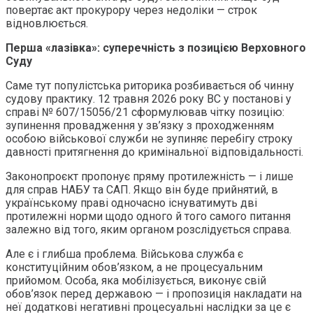
повертає акт прокурору через недоліки — строк
відновлюється.
Перша «лазівка»: суперечність з позицією Верховного
Суду
Саме тут популістська риторика розбивається об чинну
судову практику. 12 травня 2026 року ВС у постанові у
справі № 607/15056/21 сформулював чітку позицію:
зупинення провадження у зв’язку з проходженням
особою військової служби не зупиняє перебігу строку
давності притягнення до кримінальної відповідальності.
Законопроєкт пропонує пряму протилежність — і лише
для справ НАБУ та САП. Якщо він буде прийнятий, в
українському праві одночасно існуватимуть дві
протилежні норми щодо одного й того самого питання
залежно від того, яким органом розслідується справа.
Але є і глибша проблема. Військова служба є
конституційним обов’язком, а не процесуальним
прийомом. Особа, яка мобілізується, виконує свій
обов’язок перед державою — і пропозиція накладати на
неї додаткові негативні процесуальні наслідки за це є