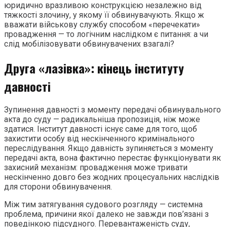
юридично вразливою конструкцією незалежно від
тяжкості злочину, у якому її обвинувачують. Якщо ж
вважати військову службу способом «перечекати»
провадження — то логічним наслідком є питання: а чи
слід мобілізовувати обвинувачених взагалі?
Друга «лазівка»: кінець інституту
давності
Зупинення давності з моменту передачі обвинувального
акта до суду — радикальніша пропозиція, ніж може
здатися. Інститут давності існує саме для того, щоб
захистити особу від нескінченного кримінального
переслідування. Якщо давність зупиняється з моменту
передачі акта, вона фактично перестає функціонувати як
захисний механізм: провадження може тривати
нескінченно довго без жодних процесуальних наслідків
для сторони обвинувачення.
Між тим затягування судового розгляду — системна
проблема, причини якої далеко не завжди пов’язані з
поведінкою підсудного. Перевантаженість суду,