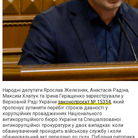
Народні депутати Ярослав Железняк, Анастасія Радіна,
Максим Хлапук та Ірина Геращенко зареєстрували у
Верховній Раді України
законопроєкт № 15354
, який
пропонує зупиняти перебіг строків давності у
корупційних провадженнях Національного
антикорупційного бюро України та Спеціалізованої
антикорупційної прокуратури у двох випадках: коли
обвинувачений проходить військову службу і коли
обвинувальний акт передано до суду. Публічна риторика