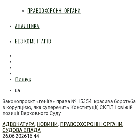
ПРАВООХОРОННІ ОРГАНИ
АНАЛІТИКА
БЕЗ КОМЕНТАРІВ
Facebook
Mail
Telegram
Feed
Пошук
ua
Законопроєкт «геніїв» права № 15354: красива боротьба
з корупцією, яка суперечить Конституції, ЄКПЛ і свіжій
позиції Верховного Суду
Перейти
АДВОКАТУРА
,
НОВИНИ
,
ПРАВООХОРОННІ ОРГАНИ
,
до
СУДОВА ВЛАДА
змісту
26.06.2026
16:44