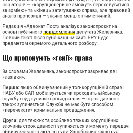
ініціаторів — «корупціонери не зможуть переховуватися
за армією» та «кінець затягуванню справ», але правовий
аналіз пропозиції — значно менш оптимістичний.
Редакція «Адвокат Пост» аналізує законопроєкт на
основі публічного
повідомлення
депутата Железняка.
Повний текст після публікації на сайті ВРУ буде
предметом окремого детального розбору.
Що пропонують «генії» права
За словами Железняка, законопроєкт закриває дві
«лазівки».
Перша:
якщо обвинувачений у топ-корупційній справі
НАБУ або САП мобілізується чи проходить військову
службу і суд зупиняє провадження — строк давності
також зупиняється. Служба не має бути способом
«перечекати» кримінальне провадження.
Друга:
для тяжких та особливо тяжких корупційних
злочинів строк давності зупиняється з моменту передачі
обвинувального акта до суду. Запобіжник: якщо суд