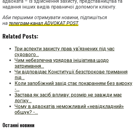
адвоката – із здійснення захисту, представництва та
надання інших видів правничої допомоги клієнту.
Аби першими отримувати новини, підпишіться
на
телеграм-канал ADVOKAT POST
.
Related Posts:
Три аспекти захисту прав увʼязнених під час
судового…
Чим небезпечна урядова ініціатива щодо
затримання…
Чи відповідає Конституції безстрокове тримання
під…
Коли запобіжний захід стає покаранням без вироку
-…
Застава як засіб впливу: розмір не завжди має
логіку…
Чому в адвокатів неможливий «невідкладний»
обшук? -…
Останні новини