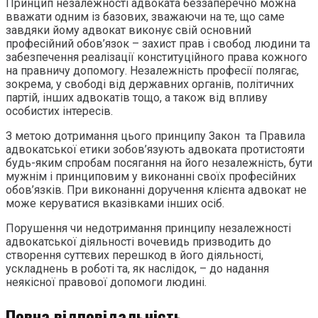
Принцип незалежності адвоката беззаперечно можна
вважати одним із базових, зважаючи на те, що саме
завдяки йому адвокат виконує свій основний
професійний обов’язок – захист прав і свобод людини та
забезпечення реалізації конституційного права кожного
на правничу допомогу. Незалежність професії полягає,
зокрема, у свободі від державних органів, політичних
партій, інших адвокатів тощо, а також від впливу
особистих інтересів.
З метою дотримання цього принципу Закон та Правила
адвокатської етики зобов’язують адвоката протистояти
будь-яким спробам посягання на його незалежність, бути
мужнім і принциповим у виконанні своїх професійних
обов’язків. При виконанні доручення клієнта адвокат не
може керуватися вказівками інших осіб.
Порушення чи недотримання принципу незалежності
адвокатської діяльності вочевидь призводить до
створення суттєвих перешкод в його діяльності,
ускладнень в роботі та, як наслідок, – до надання
неякісної правової допомоги людині.
Повна відповідальність