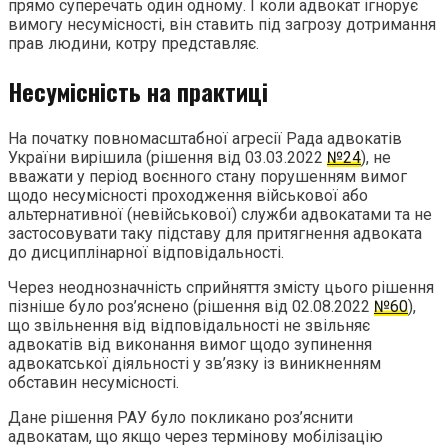
прямо суперечать один одному. І коли адвокат ігнорує
вимогу несумісності, він ставить під загрозу дотримання
прав людини, котру представляє.
Несумісність на практиці
На початку повномасштабної агресії Рада адвокатів
України вирішила (рішення від 03.03.2022
№24
), не
вважати у період воєнного стану порушенням вимог
щодо несумісності проходження військової або
альтернативної (невійськової) служби адвокатами та не
застосовувати таку підставу для притягнення адвоката
до дисциплінарної відповідальності.
Через неоднозначність сприйняття змісту цього рішення
пізніше було роз’яснено (рішення від 02.08.2022
№60
),
що звільнення від відповідальності не звільняє
адвокатів від виконання вимог щодо зупинення
адвокатської діяльності у зв’язку із виникненням
обставин несумісності.
Дане рішення РАУ було покликано роз’яснити
адвокатам, що якщо через термінову мобілізацію