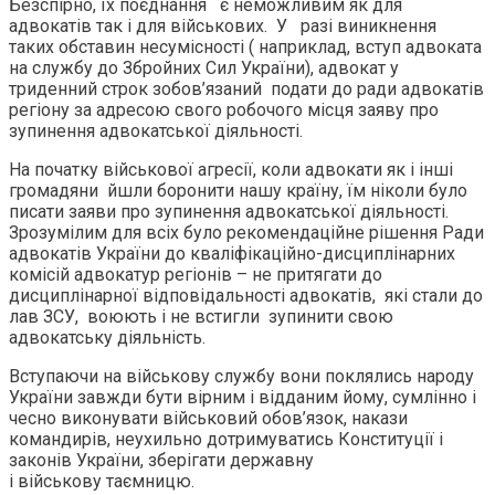
Безспірно, їх поєднання є неможливим як для
адвокатів так і для військових. У разі виникнення
таких обставин несумісності ( наприклад, вступ адвоката
на службу до Збройних Сил України), адвокат у
триденний строк зобов’язаний подати до ради адвокатів
регіону за адресою свого робочого місця заяву про
зупинення адвокатської діяльності.
На початку військової агресії, коли адвокати як і інші
громадяни йшли боронити нашу країну, їм ніколи було
писати заяви про зупинення адвокатської діяльності.
Зрозумілим для всіх було рекомендаційне рішення Ради
адвокатів України до кваліфікаційно-дисциплінарних
комісій адвокатур регіонів – не притягати до
дисциплінарної відповідальності адвокатів, які стали до
лав ЗСУ, воюють і не встигли зупинити свою
адвокатську діяльність.
Вступаючи на військову службу вони поклялись народу
України завжди бути вірним і відданим йому, сумлінно і
чесно виконувати військовий обов’язок, накази
командирів, неухильно дотримуватись Конституції і
законів України, зберігати державну
і військову таємницю.