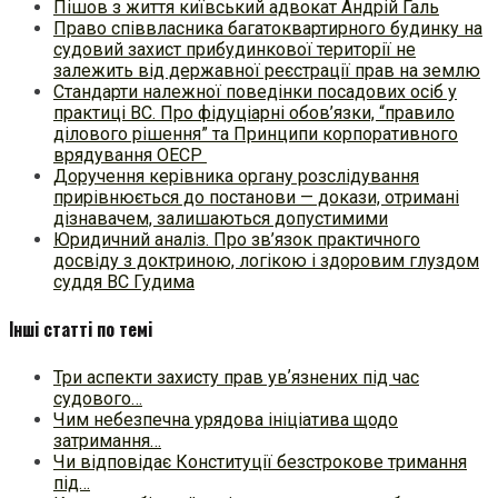
Пішов з життя київський адвокат Андрій Галь
Право співвласника багатоквартирного будинку на
судовий захист прибудинкової території не
залежить від державної реєстрації прав на землю
Стандарти належної поведінки посадових осіб у
практиці ВC. Про фідуціарні обов’язки, “правило
ділового рішення” та Принципи корпоративного
врядування ОЕСР
Доручення керівника органу розслідування
прирівнюється до постанови — докази, отримані
дізнавачем, залишаються допустимими
Юридичний аналіз. Про зв’язок практичного
досвіду з доктриною, логікою і здоровим глуздом
суддя ВС Гудима
Інші статті по темі
Три аспекти захисту прав увʼязнених під час
судового…
Чим небезпечна урядова ініціатива щодо
затримання…
Чи відповідає Конституції безстрокове тримання
під…