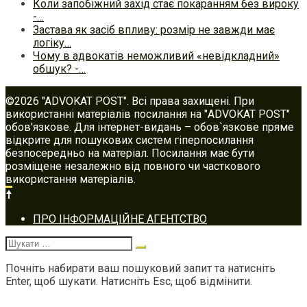
Коли запобіжний захід стає покаранням без вироку
-…
Застава як засіб впливу: розмір не завжди має
логіку…
Чому в адвокатів неможливий «невідкладний»
обшук? -…
©2026 "ADVOKAT POST". Всі права захищені. При
використанні матеріалів посилання на "ADVOKAT POST"
обов'язкове. Для інтернет-видань – обов`язкове пряме
відкрите для пошукових систем гіперпосилання
безпосередньо на матеріал. Посилання має бути
розміщене незалежно від повного чи часткового
використання матеріалів.
Footer
ПРО ІНФОРМАЦІЙНЕ АГЕНТСТВО
navigation
Шукати:
Почніть набирати ваш пошуковий запит та натисніть
Enter, щоб шукати. Натисніть Esc, щоб відмінити.