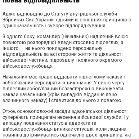
Адже відповідно до Статуту внутрішньої служби
Збройних Сил України, одними із основних принципів є
єдиноначальність і суворе підпорядкування.
З одного боку, командир (начальник) наділений всією
повнотою розпорядчої влади стосовно підлеглих, з
іншого, – на нього покладено персональну
відповідальність за всі сторони життя та діяльності
військової частини, підрозділу і кожного окремого
військовослужбовця.
Начальник має право віддавати підлеглому накази і
зобов’язаний перевіряти їх виконання. У свою чергу,
підлеглий зобов’язаний беззастережно виконувати
накази начальника (крім випадків віддання явно
злочинного наказу) і ставитися до нього з повагою.
Отже, основоположні засади адвокатської діяльності
суперечать принципам несення військової служби. І у
випадку поєднання статусів адвоката та
військовослужбовця виникає ситуація, коли людина
повинна дотримуватись одночасно двох принципів, які