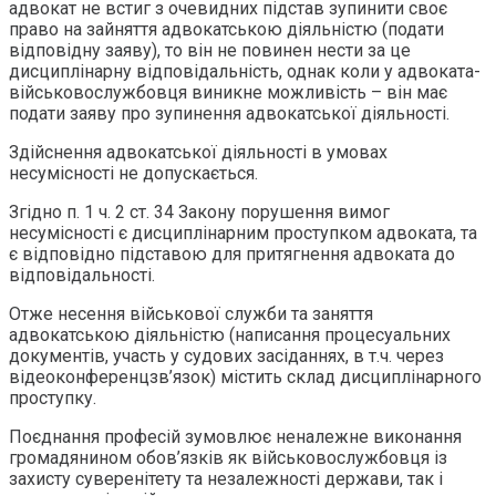
адвокат не встиг з очевидних підстав зупинити своє
право на зайняття адвокатською діяльністю (подати
відповідну заяву), то він не повинен нести за це
дисциплінарну відповідальність, однак коли у адвоката-
військовослужбовця виникне можливість – він має
подати заяву про зупинення адвокатської діяльності.
Здійснення адвокатської діяльності в умовах
несумісності не допускається.
Згідно п. 1 ч. 2 ст. 34 Закону порушення вимог
несумісності є дисциплінарним проступком адвоката, та
є відповідно підставою для притягнення адвоката до
відповідальності.
Отже несення військової служби та заняття
адвокатською діяльністю (написання процесуальних
документів, участь у судових засіданнях, в т.ч. через
відеоконференцзв’язок) містить склад дисциплінарного
проступку.
Поєднання професій зумовлює неналежне виконання
громадянином обов’язків як військовослужбовця із
захисту суверенітету та незалежності держави, так і