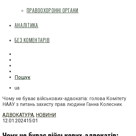
ПРАВООХОРОННІ ОРГАНИ
АНАЛІТИКА
БЕЗ КОМЕНТАРІВ
Facebook
Mail
Telegram
Feed
Пошук
ua
Чому не буває військових-адвокатів: голова Комітету
НААУ з питань захисту прав людини Ганна Колесник
Перейти
АДВОКАТУРА
,
НОВИНИ
до
12.01.2024
15:01
змісту
Чому не буває військових-адвокатів: