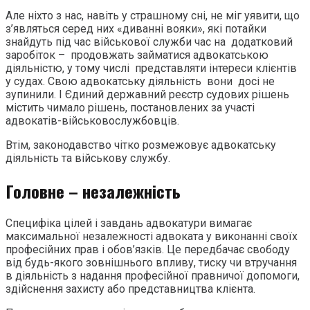
Але ніхто з нас, навіть у страшному сні, не міг уявити, що
з’являться серед них «диванні вояки», які потайки
знайдуть під час військової служби час на додатковий
заробіток – продовжать займатися адвокатською
діяльністю, у тому числі представляти інтереси клієнтів
у судах. Свою адвокатську діяльність вони досі не
зупинили. І Єдиний державний реєстр судових рішень
містить чимало рішень, постановлених за участі
адвокатів-військовослужбовців.
Втім, законодавство чітко розмежовує адвокатську
діяльність та військову службу.
Головне – незалежність
Специфіка цілей і завдань адвокатури вимагає
максимальної незалежності адвоката у виконанні своїх
професійних прав і обов’язків. Це передбачає свободу
від будь-якого зовнішнього впливу, тиску чи втручання
в діяльність з надання професійної правничої допомоги,
здійснення захисту або представництва клієнта.