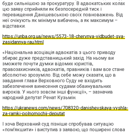
буде сильнішою за прокуратуру. В адвокатських колах
цю заяву сприйняли як безпосередній тиск і
перевищення Данішевською своїх повноважень. Від
неї очікують як мінімум вибачень, а як максимум –
відставки.
https://unba.org.ua/news/5573-18-chervnya-vidbudet-sya-
zasidannya-rau.html
«Національна асоціація адвокатів з цього приводу
збирає дуже представницький захід. На ньому ви
зможете почути думки відомих юристів,
правозахисників, адвокатів, правників і вам все стане
абсолютно зрозуміло. Від себе можу сказати, що в
завдання глави Верховного Суду не входить
забезпечення винесення судами обвинувальних
вироків. У нього зовсім інші функції», – зазначив
народний депутат Ренат Кузьмін.
https://ukranews.com/news/708320-danishevskaya-vyshla-
za-ramki-polnomochij-deputat
І хоча Верховний суд пізніше спробував ситуацію
«пом’якшити» і виступив з заявою, що поширені слова