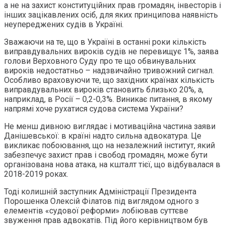
а не на захист конституційних прав громадян, інвесторів і
інших зацікавлених осіб, для яких принципова наявність
неупереджених судів в Україні.
Зважаючи на те, що в Україні в останні роки кількість
виправдувальних вироків судів не перевищує 1%, заява
голови Верховного Суду про те що обвинувальних
вироків недостатньо – надзвичайно тривожний сигнал.
Особливо враховуючи те, що західних країнах кількість
виправдувальних вироків становить близько 20%, а,
наприклад, в Росії – 0,2-0,3%. Виникає питання, в якому
напрямі хоче рухатися судова система України?
Не менш дивною виглядає і мотиваційна частина заяви
Данішевської: в країні надто сильна адвокатура. Це
викликає побоювання, що на незалежний інститут, який
забезпечує захист прав і свобод громадян, може бути
організована нова атака, на кшталт тієї, що відбувалася в
2018-2019 роках.
Тоді колишній заступник Адміністрації Президента
Порошенка Олексій Філатов під виглядом одного з
елементів «судової реформи» лобіював суттєве
звуження прав адвокатів. Під його керівництвом був