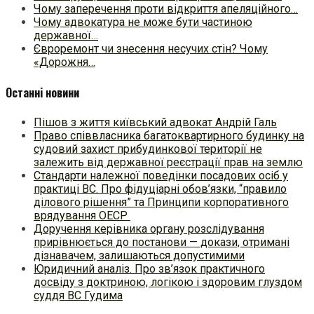
Чому заперечення проти відкриття апеляційного…
Чому адвокатура не може бути частиною
державної…
Євроремонт чи знесення несучих стін? Чому
«Дорожня…
Останні новини
Пішов з життя київський адвокат Андрій Галь
Право співвласника багатоквартирного будинку на
судовий захист прибудинкової території не
залежить від державної реєстрації прав на землю
Стандарти належної поведінки посадових осіб у
практиці ВC. Про фідуціарні обов’язки, “правило
ділового рішення” та Принципи корпоративного
врядування ОЕСР
Доручення керівника органу розслідування
прирівнюється до постанови — докази, отримані
дізнавачем, залишаються допустимими
Юридичний аналіз. Про зв’язок практичного
досвіду з доктриною, логікою і здоровим глуздом
суддя ВС Гудима