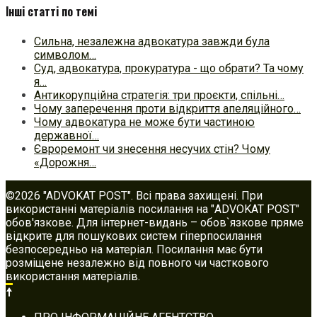
Інші статті по темі
Сильна, незалежна адвокатура завжди була
символом…
Суд, адвокатура, прокуратура - що обрати? Та чому
я…
Антикорупційна стратегія: три проєкти, спільні…
Чому заперечення проти відкриття апеляційного…
Чому адвокатура не може бути частиною
державної…
Євроремонт чи знесення несучих стін? Чому
«Дорожня…
©2026 "ADVOKAT POST". Всі права захищені. При
використанні матеріалів посилання на "ADVOKAT POST"
обов'язкове. Для інтернет-видань – обов`язкове пряме
відкрите для пошукових систем гіперпосилання
безпосередньо на матеріал. Посилання має бути
розміщене незалежно від повного чи часткового
використання матеріалів.
Footer