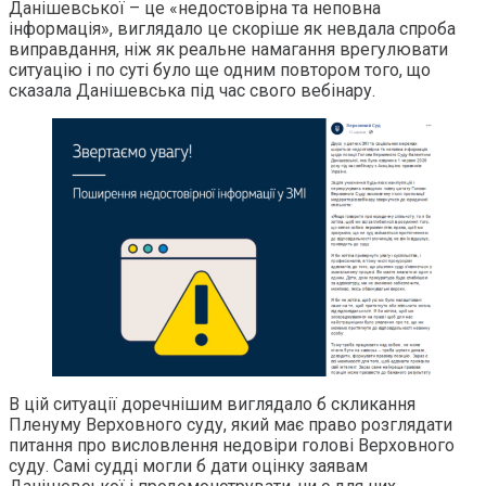
Данішевської – це «недостовірна та неповна
інформація», виглядало це скоріше як невдала спроба
виправдання, ніж як реальне намагання врегулювати
ситуацію і по суті було ще одним повтором того, що
сказала Данішевська під час свого вебінару.
В цій ситуації доречнішим виглядало б скликання
Пленуму Верховного суду, який має право розглядати
питання про висловлення недовіри голові Верховного
суду. Самі судді могли б дати оцінку заявам