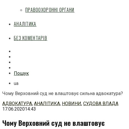
ПРАВООХОРОННІ ОРГАНИ
АНАЛІТИКА
БЕЗ КОМЕНТАРІВ
Facebook
Mail
Telegram
Feed
Пошук
ua
Чому Верховний суд не влаштовує сильна адвокатура?
Перейти
АДВОКАТУРА
,
АНАЛІТИКА
,
НОВИНИ
,
СУДОВА ВЛАДА
до
17.06.2020
14:43
змісту
Чому Верховний суд не влаштовує