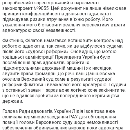
розроблений і зареєстрований в парламенті
законопроект №9055. Цей документ не лише нівелював
принцип конфіденційності в діяльності адвоката і
підвищував ризики втручання в їхню роботу. Його
ухвалення мого б створити реальну перспективу втрати
адвокатурою своєї незалежності.
Фактично, Філатов намагався встановити контроль над
роботою адвокатів, так саме, як це відбулося з судами,
після його «судової реформи». Очевидно, що метою
тодішньої адміністрації Президента України було
послаблення прав адвокатів, зробити їх
підконтрольними державній машині і як наслідок
звузити права громадян. До речі, пані Данішевська
очолила Верховний суд саме в результаті судової
реформи Філатова і вважалася його креатурою. І судячи
з останньої заяви – зараз вона логічно хоче закінчити те,
що не вдалося зробити за попереднього керівництва
держави.
Голова Ради адвокатів України Лідія Ізовітова вже
скликала термінове засідання РАУ для обговорення
позиції голови Верховного суду щодо неможливості
забезпечення обвинувальних вироків поки адвокатура