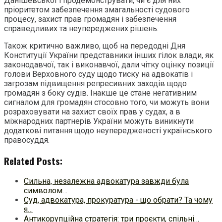
Данішевської і продемонструвати, чи є для них
пріоритетом забезпечення змагальності судового
процесу, захист прав громадян і забезпечення
справедливих та неупереджених рішень.
Також критично важливо, щоб на передодні Дня
Конституції України представники інших гілок влади, як
законодавчої, так і виконавчої, дали чітку оцінку позиції
голови Верховного суду щодо тиску на адвокатів і
загрозам підвищення репресивних заходів щодо
громадян з боку судів. Інакше це стане негативним
сигналом для громадян стосовно того, чи можуть вони
розраховувати на захист своїх прав у судах, а в
міжнародних партнерів України можуть виникнути
додаткові питання щодо неупередженості українського
правосуддя.
Related Posts:
Сильна, незалежна адвокатура завжди була
символом…
Суд, адвокатура, прокуратура - що обрати? Та чому
я…
Антикорупційна стратегія: три проєкти, спільні…