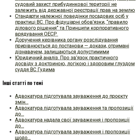
судовий захист прибудинкової території не
залежить від державної реєстрації прав на землю
Стандарти належної поведінки посадових осіб у
практиці ВC. Про фідуціарні обов’язки, “правило
ділового рішення” та Принципи корпоративного
врядування ОЕСР
Доручення керівника органу розслідування
прирівнюється до постанови — докази, отримані
дізнавачем, залишаються допустимими
Юридичний аналіз. Про зв’язок практичного
досвіду з доктриною, логікою і здоровим глуздом
суддя ВС Гудима
Інші статті по темі
Адвокатура підготувала зауваження до проєкту
змін…
Адвокатура підготувала зауваження та пропозиції
до…
Адвокатура надала свої зауваження і пропозиції
до…
Адвокатура підготувала зауваження і пропозиції
щодо…