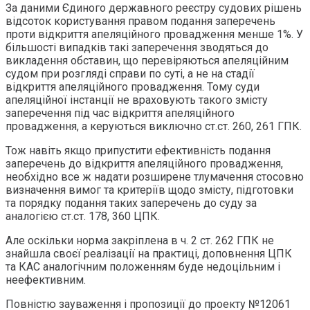
За даними Єдиного державного реєстру судових рішень
відсоток користування правом подання заперечень
проти відкриття апеляційного провадження менше 1%. У
більшості випадків такі заперечення зводяться до
викладення обставин, що перевіряються апеляційним
судом при розгляді справи по суті, а не на стадії
відкриття апеляційного провадження. Тому суди
апеляційної інстанції не враховують такого змісту
заперечення під час відкриття апеляційного
провадження, а керуються виключно ст.ст. 260, 261 ГПК.
Тож навіть якщо припустити ефективність подання
заперечень до відкриття апеляційного провадження,
необхідно все ж надати розширене тлумачення стосовно
визначення вимог та критеріїв щодо змісту, підготовки
та порядку подання таких заперечень до суду за
аналогією ст.ст. 178, 360 ЦПК.
Але оскільки норма закріплена в ч. 2 ст. 262 ГПК не
знайшла своєї реалізації на практиці, доповнення ЦПК
та КАС аналогічним положенням буде недоцільним і
неефективним.
Повністю зауваження і пропозиції до проекту №12061