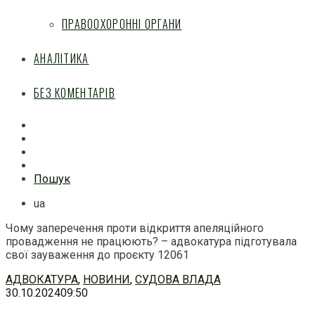
ПРАВООХОРОННІ ОРГАНИ
АНАЛІТИКА
БЕЗ КОМЕНТАРІВ
Facebook
Mail
Telegram
Feed
Пошук
ua
Чому заперечення проти відкриття апеляційного
провадження не працюють? – адвокатура підготувала
свої зауваження до проєкту 12061
Перейти
АДВОКАТУРА
,
НОВИНИ
,
СУДОВА ВЛАДА
до
30.10.2024
09:50
змісту