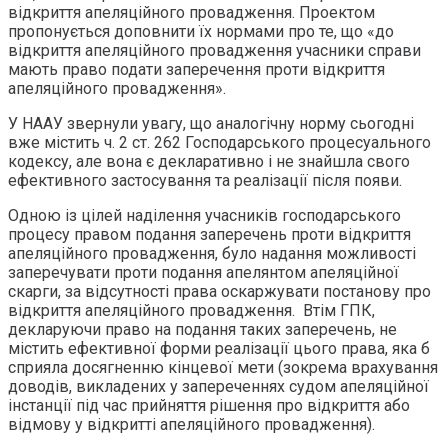
відкриття апеляційного провадження. Проектом
пропонується доповнити їх нормами про те, що «до
відкриття апеляційного провадження учасники справи
мають право подати заперечення проти відкриття
апеляційного провадження».
У НААУ звернули увагу, що аналогічну норму сьогодні
вже містить ч. 2 ст. 262 Господарського процесуального
кодексу, але вона є декларативно і не знайшла свого
ефективного застосування та реалізації після появи.
Одною із цілей наділення учасників господарського
процесу правом подання заперечень проти відкриття
апеляційного провадження, було надання можливості
заперечувати проти подання апелянтом апеляційної
скарги, за відсутності права оскаржувати постанову про
відкриття апеляційного провадження. Втім ГПК,
декларуючи право на подання таких заперечень, не
містить ефективної форми реалізації цього права, яка б
сприяла досягненню кінцевої мети (зокрема врахування
доводів, викладених у запереченнях судом апеляційної
інстанції під час прийняття рішення про відкриття або
відмову у відкритті апеляційного провадження).