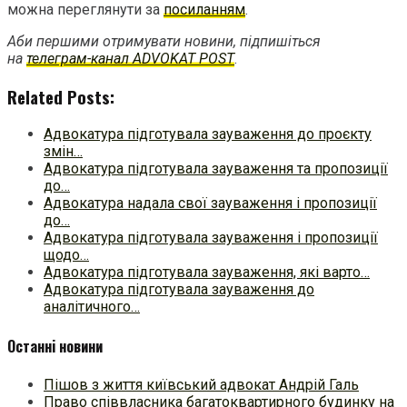
можна переглянути за
посиланням
.
Аби першими отримувати новини, підпишіться
на
телеграм-канал ADVOKAT POST
.
Related Posts:
Адвокатура підготувала зауваження до проєкту
змін…
Адвокатура підготувала зауваження та пропозиції
до…
Адвокатура надала свої зауваження і пропозиції
до…
Адвокатура підготувала зауваження і пропозиції
щодо…
Адвокатура підготувала зауваження, які варто…
Адвокатура підготувала зауваження до
аналітичного…
Останні новини
Пішов з життя київський адвокат Андрій Галь
Право співвласника багатоквартирного будинку на