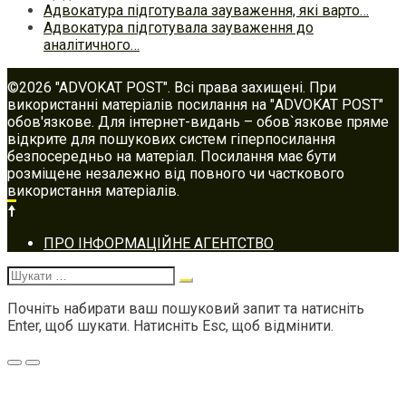
Адвокатура підготувала зауваження, які варто…
Адвокатура підготувала зауваження до
аналітичного…
©2026 "ADVOKAT POST". Всі права захищені. При
використанні матеріалів посилання на "ADVOKAT POST"
обов'язкове. Для інтернет-видань – обов`язкове пряме
відкрите для пошукових систем гіперпосилання
безпосередньо на матеріал. Посилання має бути
розміщене незалежно від повного чи часткового
використання матеріалів.
Footer
ПРО ІНФОРМАЦІЙНЕ АГЕНТСТВО
navigation
Шукати:
Почніть набирати ваш пошуковий запит та натисніть
Enter, щоб шукати. Натисніть Esc, щоб відмінити.
Меню