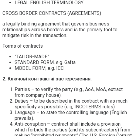
LEGAL ENGLISH TERMINOLOGY
CROSS BORDER CONTRACTS (AGREEMENTS)
a legally binding agreement that governs business
relationships across borders and is the primary tool to
mitigate risk in the transaction.
Forms of contracts
”TAILOR-MADE”
STANDARD FORM, e.g. Gafta
MODEL FORM, e.g. ICC
2. Ключові контрактні застереження
:
Parties – to verify the party (e.g., AoA, MoA, extract
from company house).
Duties – to be described in the contract with as much
specificity as possible (e.g, INCOTERMS rules).
Language – to state the controlling language (English
prevails).
Anti-corruption – contract shall include a provision
which forbids the parties (and its subcontractors) from
making “prohibited payments” (The U.S. Foreign Corrupt