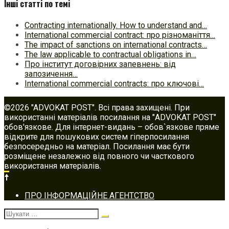
Інші статті по темі
Contracting internationally. How to understand and…
International commercial contract: про різноманіття…
The impact of sanctions on international contracts…
The law applicable to contractual obligations in…
Про інститут договірних запевнень: від
запозичення…
International commercial contracts: про ключові…
©2026 "ADVOKAT POST". Всі права захищені. При
використанні матеріалів посилання на "ADVOKAT POST"
обов'язкове. Для інтернет-видань – обов`язкове пряме
відкрите для пошукових систем гіперпосилання
безпосередньо на матеріал. Посилання має бути
розміщене незалежно від повного чи часткового
використання матеріалів.
Footer
ПРО ІНФОРМАЦІЙНЕ АГЕНТСТВО
navigation
Шукати: