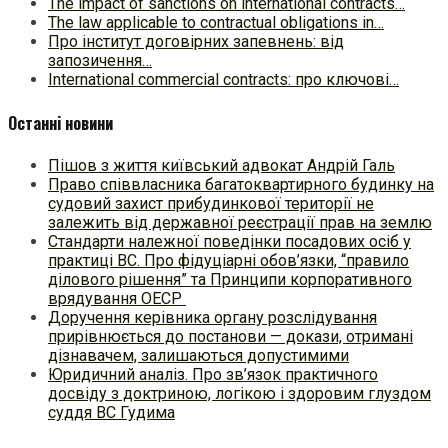
The impact of sanctions on international contracts…
The law applicable to contractual obligations in…
Про інститут договірних запевнень: від
запозичення…
International commercial contracts: про ключові…
Останні новини
Пішов з життя київський адвокат Андрій Галь
Право співвласника багатоквартирного будинку на
судовий захист прибудинкової території не
залежить від державної реєстрації прав на землю
Стандарти належної поведінки посадових осіб у
практиці ВC. Про фідуціарні обов’язки, “правило
ділового рішення” та Принципи корпоративного
врядування ОЕСР
Доручення керівника органу розслідування
прирівнюється до постанови — докази, отримані
дізнавачем, залишаються допустимими
Юридичний аналіз. Про зв’язок практичного
досвіду з доктриною, логікою і здоровим глуздом
суддя ВС Гудима