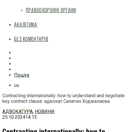
ПРАВООХОРОННІ ОРГАНИ
АНАЛІТИКА
БЕЗ КОМЕНТАРІВ
Facebook
Mail
Telegram
Feed
Пошук
ua
Contracting internationally: how to understand and negotiate
key contract clause: адвокат Салатин Ходжалиєва
Перейти
АДВОКАТУРА
,
НОВИНИ
до
25.10.2024
14:13
змісту
Contracting internationally: how to