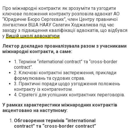
Про міжнародні контракти: як зрозуміти та узгодити
ключове положення контракту розповіла адвокат АО
“Юридичне Бюро Сергєєвих”, член Центру правничої
лінгвістики ВША НААУ Салатин Ходжалиєва під час
заходу з підвищення кваліфікації адвокатів, що відбувся
у
Вищій школі адвокатури
.
Лектор докладно проаналізувала разом з учасниками
міжнародні контракти, а саме:
1. Терміни “international contract” та “cross-border
contract”.
2. Ключові контрактні застереження, приклади
формулювань та судових справ.
3. Практичні поради щодо узгодження положень
контракту із контрагентом.
4. Стратегії для успішних контрактних переговорів.
У рамках характеристики
міжнародних контрактів
акцентовано на наступному:
Обговорення термінів “international
contract” та “cross-border contract”