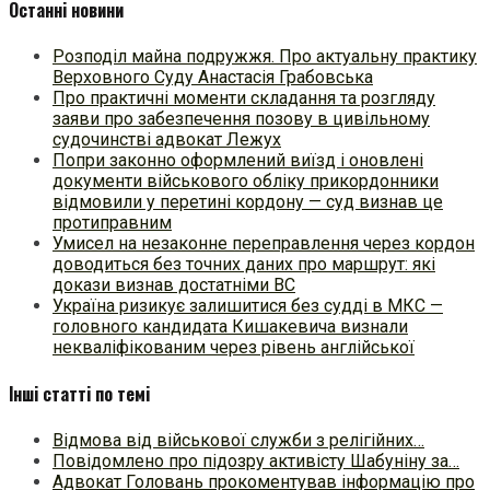
Останні новини
Розподіл майна подружжя. Про актуальну практику
Верховного Суду Анастасія Грабовська
Про практичні моменти складання та розгляду
заяви про забезпечення позову в цивільному
судочинстві адвокат Лежух
Попри законно оформлений виїзд і оновлені
документи військового обліку прикордонники
відмовили у перетині кордону — суд визнав це
протиправним
Умисел на незаконне переправлення через кордон
доводиться без точних даних про маршрут: які
докази визнав достатніми ВС
Україна ризикує залишитися без судді в МКС —
головного кандидата Кишакевича визнали
некваліфікованим через рівень англійської
Інші статті по темі
Відмова від військової служби з релігійних…
Повідомлено про підозру активісту Шабуніну за…
Адвокат Головань прокоментував інформацію про