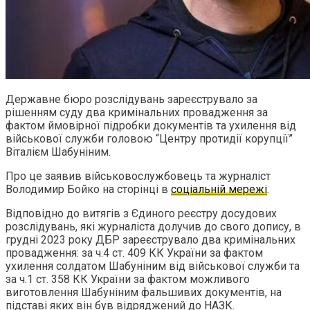
Державне бюро розслідувань зареєструвало за
рішенням суду два кримінальних провадження за
фактом ймовірної підробки документів та ухилення від
військової служби головою “Центру протидії корупції”
Віталієм Шабуніним.
Про це заявив військовослужбовець та журналіст
Володимир Бойко на сторінці в
соціальній мережі
.
Відповідно до витягів з Єдиного реєстру досудових
розслідувань, які журналіста долучив до свого допису, в
грудні 2023 року ДБР зареєструвало два кримінальних
провадження: за ч.4 ст. 409 КК України за фактом
ухилення солдатом Шабуніним від військової служби та
за ч.1 ст. 358 КК України за фактом можливого
виготовлення Шабуніним фальшивих документів, на
підставі яких він був відряджений до НАЗК.