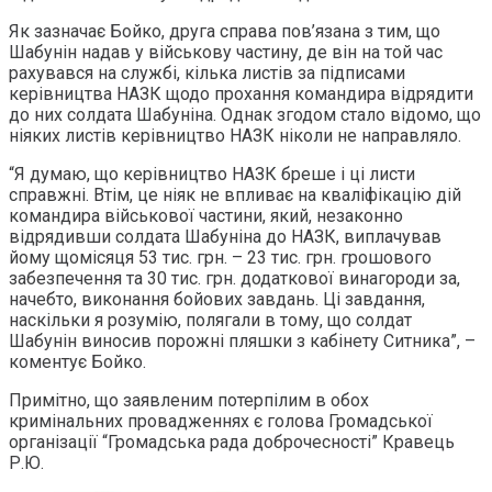
Як зазначає Бойко, друга справа пов’язана з тим, що
Шабунін надав у військову частину, де він на той час
рахувався на службі, кілька листів за підписами
керівництва НАЗК щодо прохання командира відрядити
до них солдата Шабуніна. Однак згодом стало відомо, що
ніяких листів керівництво НАЗК ніколи не направляло.
“Я думаю, що керівництво НАЗК бреше і ці листи
справжні. Втім, це ніяк не впливає на кваліфікацію дій
командира військової частини, який, незаконно
відрядивши солдата Шабуніна до НАЗК, виплачував
йому щомісяця 53 тис. грн. – 23 тис. грн. грошового
забезпечення та 30 тис. грн. додаткової винагороди за,
начебто, виконання бойових завдань. Ці завдання,
наскільки я розумію, полягали в тому, що солдат
Шабунін виносив порожні пляшки з кабінету Ситника”, –
коментує Бойко.
Примітно, що заявленим потерпілим в обох
кримінальних провадженнях є голова Громадської
організації “Громадська рада доброчесності” Кравець
Р.Ю.