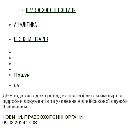
ПРАВООХОРОННІ ОРГАНИ
АНАЛІТИКА
БЕЗ КОМЕНТАРІВ
Facebook
Mail
Telegram
Feed
Пошук
ua
ДБР відкрило два провадження за фактом ймовірної
підробки документів та ухилення від військової служби
Шабуніним
Перейти
НОВИНИ
,
ПРАВООХОРОННІ ОРГАНИ
до
09.03.2024
17:08
змісту