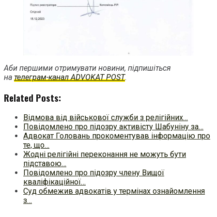
Аби першими отримувати новини, підпишіться
на
телеграм-канал ADVOKAT POST
.
Related Posts:
Відмова від військової служби з релігійних…
Повідомлено про підозру активісту Шабуніну за…
Адвокат Головань прокоментував інформацію про
те, що…
Жодні релігійні переконання не можуть бути
підставою…
Повідомлено про підозру члену Вищої
кваліфікаційної…
Суд обмежив адвокатів у термінах ознайомлення
з…