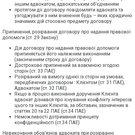
іншим адвокатом, адвокатським об’єднанням
протягом дії договору повідомляти адвоката та
узгоджувати з ним вчинення будь – яких юридично
значимих дій стосовно предмету договору.
Припинення, розірвання договору про надання правової
допомоги (ст. 29 Закону):
Дія договору про надання правової допомоги
припиняється його належним виконанням
(закінченням строку дії договору)
Достроково припинений за взаємною згодою
сторін (ст. 33 ПАЕ)
Розірваний на вимогу однієї із сторін на умовах,
передбачених договором : Клієнтом (ст. 31 ПАЕ),
Адвокатом (ст. 32 ПАЕ)
Якщо в процесі виконання доручення Клієнта
адвокат дізнався про існування конфлікту інтересів
цього та інших Клієнтів, за обставин, зазначених в
статтях 20 та 22 ПАЕ (ст.34 ПАЕ)
Неможливості дотримання принципу
конфіденційності (ст.34 ПАЕ)
Невиконання обов’язків адвоката при розірванні