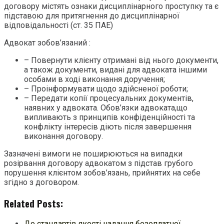
договору містять ознаки дисциплінарного проступку та є
підставою для притягнення до дисциплінарної
відповідальності (ст. 35 ПАЕ)
Адвокат зобов’язаний :
– Повернути клієнту отримані від нього документи,
а також документи, видані для адвоката іншими
особами в ході виконання доручення;
– Проінформувати щодо здійсненої роботи;
– Передати копії процесуальних документів,
наявних у адвоката. Обов’язки адвоката,що
випливають з принципів конфіденційності та
конфлікту інтересів діють після завершення
виконання договору.
Зазначені вимоги не поширюються на випадки
розірвання договору адвокатом з підстав грубого
порушення клієнтом зобов’язань, прийнятих на себе
згідно з договором.
Related Posts:
До стандартів якості надання безоплатної