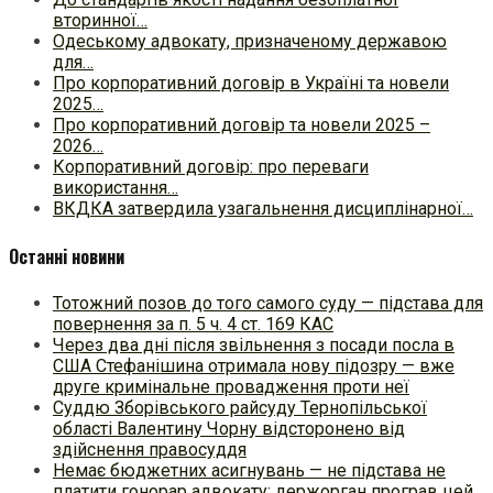
вторинної…
Одеському адвокату, призначеному державою
для…
Про корпоративний договір в Україні та новели
2025…
Про корпоративний договір та новели 2025 –
2026…
Корпоративний договір: про переваги
використання…
ВКДКА затвердила узагальнення дисциплінарної…
Останні новини
Тотожний позов до того самого суду — підстава для
повернення за п. 5 ч. 4 ст. 169 КАС
Через два дні після звільнення з посади посла в
США Стефанішина отримала нову підозру — вже
друге кримінальне провадження проти неї
Суддю Зборівського райсуду Тернопільської
області Валентину Чорну відсторонено від
здійснення правосуддя
Немає бюджетних асигнувань — не підстава не
платити гонорар адвокату: держорган програв цей