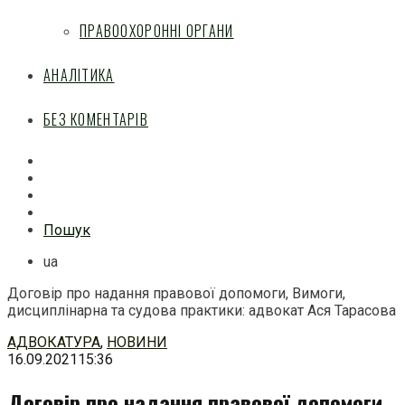
ПРАВООХОРОННІ ОРГАНИ
АНАЛІТИКА
БЕЗ КОМЕНТАРІВ
Facebook
Mail
Telegram
Feed
Пошук
ua
Договір про надання правової допомоги, Вимоги,
дисциплінарна та судова практики: адвокат Ася Тарасова
Перейти
АДВОКАТУРА
,
НОВИНИ
до
16.09.2021
15:36
змісту
Договір про надання правової допомоги,