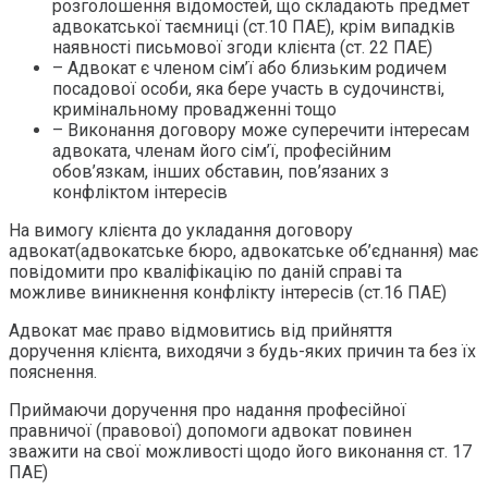
розголошення відомостей, що складають предмет
адвокатської таємниці (ст.10 ПАЕ), крім випадків
наявності письмової згоди клієнта (ст. 22 ПАЕ)
– Адвокат є членом сім’ї або близьким родичем
посадової особи, яка бере участь в судочинстві,
кримінальному провадженні тощо
– Виконання договору може суперечити інтересам
адвоката, членам його сім’ї, професійним
обов’язкам, інших обставин, пов’язаних з
конфліктом інтересів
На вимогу клієнта до укладання договору
адвокат(адвокатське бюро, адвокатське об’єднання) має
повідомити про кваліфікацію по даній справі та
можливе виникнення конфлікту інтересів (ст.16 ПАЕ)
Адвокат має право відмовитись від прийняття
доручення клієнта, виходячи з будь-яких причин та без їх
пояснення.
Приймаючи доручення про надання професійної
правничої (правової) допомоги адвокат повинен
зважити на свої можливості щодо його виконання ст. 17
ПАЕ)