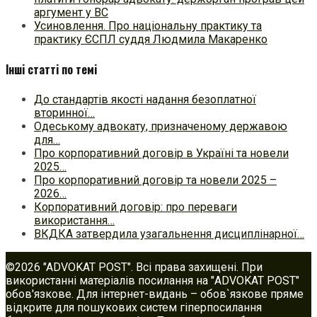
аргумент у ВС
Усиновлення. Про національну практику та
практику ЄСПЛ суддя Людмила Макаренко
Інші статті по темі
До стандартів якості надання безоплатної
вторинної…
Одеському адвокату, призначеному державою
для…
Про корпоративний договір в Україні та новели
2025…
Про корпоративний договір та новели 2025 –
2026…
Корпоративний договір: про переваги
використання…
ВКДКА затвердила узагальнення дисциплінарної…
©2026 "ADVOKAT POST". Всі права захищені. При
використанні матеріалів посилання на "ADVOKAT POST"
обов'язкове. Для інтернет-видань – обов`язкове пряме
відкрите для пошукових систем гіперпосилання