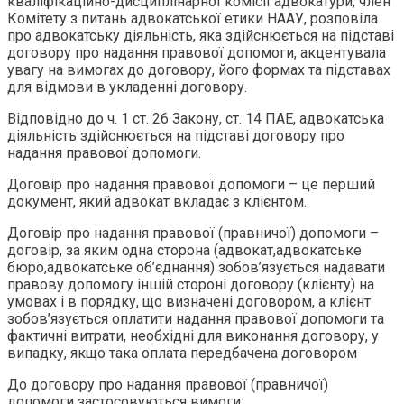
кваліфікаційно-дисциплінарної комісії адвокатури, член
Комітету з питань адвокатської етики НААУ, розповіла
про адвокатську діяльність, яка здійснюється на підставі
договору про надання правової допомоги, акцентувала
увагу на вимогах до договору, його формах та підставах
для відмови в укладенні договору.
Відповідно до ч. 1 ст. 26 Закону, ст. 14 ПАЕ, адвокатська
діяльність здійснюється на підставі договору про
надання правової допомоги.
Договір про надання правової допомоги – це перший
документ, який адвокат вкладає з клієнтом.
Договір про надання правової (правничої) допомоги –
договір, за яким одна сторона (адвокат,адвокатське
бюро,адвокатське об’єднання) зобов’язується надавати
правову допомогу іншій стороні договору (клієнту) на
умовах і в порядку, що визначені договором, а клієнт
зобов’язується оплатити надання правової допомоги та
фактичні витрати, необхідні для виконання договору, у
випадку, якщо така оплата передбачена договором
До договору про надання правової (правничої)
допомоги застосовуються вимоги: