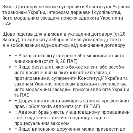
Зміст Договору не може суперечити Конституції України
та законам України, інтересам держави і суспільства,
його моральним засадам, присязі адвоката України та
ПАЕ.
Щодо підстав для відмови в укладенні договору (ст.28
Закону), то адвокату забороняється укладати договір і
він зобов’язаний відмовитись від виконання договору :
– У разі конфлікту інтересів або можливості його
виникнення (ст.ст. 9, 20 ПАЕ)
– Якщо результат, якого бажає клієнт, або засоби
його досягнення на яких клієнт наполягає, є
протиправними, суперечити Конституції України та
законам України, інтересам держави і суспільства,
його моральним засадам, присязі адвоката України
та ПАЕ
– Доручення клієнта виходить за межі професійних
прав і обов’язків адвоката (ст. 19 ПАЕ)
– Адвокат брав участь у відповідному провадженні
і це є підставою для його відводу згідно з
процесуальним законом
– Якщо виконання доручення може призвести до