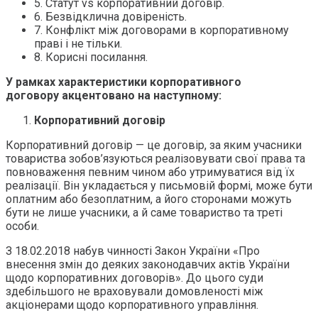
5. Статут vs корпоративний договір.
6. Безвідклична довіреність.
7. Конфлікт між договорами в корпоративному
праві і не тільки.
8. Корисні посилання.
У рамках характеристики корпоративного
договору акцентовано на наступному:
Корпоративний договір
Корпоративний договір — це договір, за яким учасники
товариства зобов’язуються реалізовувати свої права та
повноваження певним чином або утримуватися від їх
реалізації. Він укладається у письмовій формі, може бути
оплатним або безоплатним, а його сторонами можуть
бути не лише учасники, а й саме товариство та треті
особи.
З 18.02.2018 набув чинності Закон України «Про
внесення змін до деяких законодавчих актів України
щодо корпоративних договорів». До цього суди
здебільшого не враховували домовленості між
акціонерами щодо корпоративного управління.