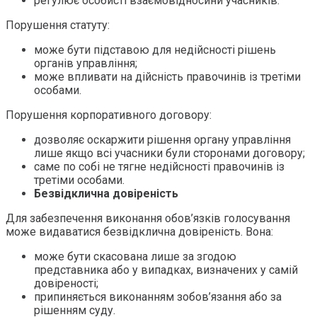
регулює особисті взаємовідносини учасників.
Порушення статуту:
може бути підставою для недійсності рішень
органів управління;
може впливати на дійсність правочинів із третіми
особами.
Порушення корпоративного договору:
дозволяє оскаржити рішення органу управління
лише якщо всі учасники були сторонами договору;
саме по собі не тягне недійсності правочинів із
третіми особами.
Безвідклична довіреність
Для забезпечення виконання обов’язків голосування
може видаватися безвідклична довіреність. Вона:
може бути скасована лише за згодою
представника або у випадках, визначених у самій
довіреності;
припиняється виконанням зобов’язання або за
рішенням суду.