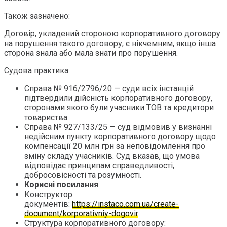
Також зазначено:
Договір, укладений стороною корпоративного договору
на порушення такого договору, є нікчемним, якщо інша
сторона знала або мала знати про порушення.
Судова практика:
Справа № 916/2796/20 — суди всіх інстанцій
підтвердили дійсність корпоративного договору,
сторонами якого були учасники ТОВ та кредитори
товариства.
Справа № 927/133/25 — суд відмовив у визнанні
недійсним пункту корпоративного договору щодо
компенсації 20 млн грн за неповідомлення про
зміну складу учасників. Суд вказав, що умова
відповідає принципам справедливості,
добросовісності та розумності.
Корисні посилання
Конструктор
документів:
https://instaco.com.ua/create-
document/korporativniy-dogovir
Структура корпоративного договору: