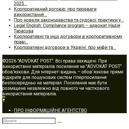
2025…
Корпоративний договір: про переваги
використання…
Про новели законодавства та судової практики у…
Legal English: Compliance program – адвокат Надія
Тарасова
Корпоративні та інші договори в корпоративному
праві…
Корпоративні договори в Україні: про міфи та…
©2026 "ADVOKAT POST". Всі права захищені. При
використанні матеріалів посилання на "ADVOKAT POST"
обов'язкове. Для інтернет-видань – обов`язкове пряме
відкрите для пошукових систем гіперпосилання
безпосередньо на матеріал. Посилання має бути
розміщене незалежно від повного чи часткового
використання матеріалів.
Footer
ПРО ІНФОРМАЦІЙНЕ АГЕНТСТВО
navigation
Шукати: