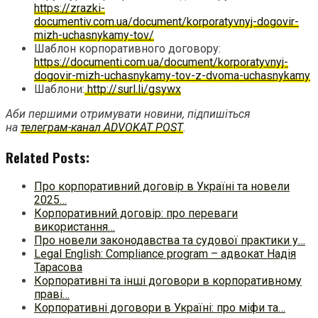
https://zrazki-
documentiv.com.ua/document/korporatyvnyj-dogovir-
mizh-uchasnykamy-tov/
Шаблон корпоративного договору:
https://documenti.com.ua/document/korporatyvnyj-
dogovir-mizh-uchasnykamy-tov-z-dvoma-uchasnykamy
Шаблони:
http://surl.li/gsywx
Аби першими отримувати новини, підпишіться
на
телеграм-канал ADVOKAT POST
.
Related Posts:
Про корпоративний договір в Україні та новели
2025…
Корпоративний договір: про переваги
використання…
Про новели законодавства та судової практики у…
Legal English: Compliance program – адвокат Надія
Тарасова
Корпоративні та інші договори в корпоративному
праві…
Корпоративні договори в Україні: про міфи та…