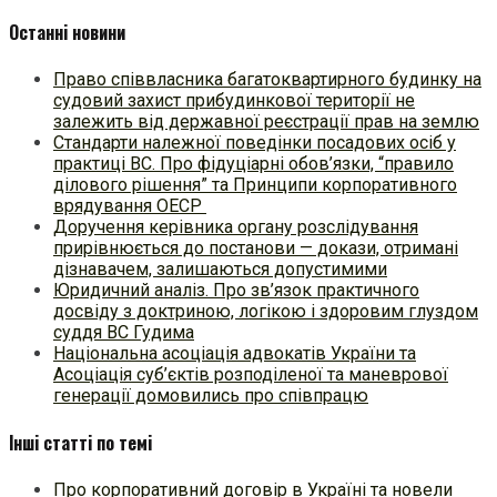
Останні новини
Право співвласника багатоквартирного будинку на
судовий захист прибудинкової території не
залежить від державної реєстрації прав на землю
Стандарти належної поведінки посадових осіб у
практиці ВC. Про фідуціарні обов’язки, “правило
ділового рішення” та Принципи корпоративного
врядування ОЕСР
Доручення керівника органу розслідування
прирівнюється до постанови — докази, отримані
дізнавачем, залишаються допустимими
Юридичний аналіз. Про зв’язок практичного
досвіду з доктриною, логікою і здоровим глуздом
суддя ВС Гудима
Національна асоціація адвокатів України та
Асоціація суб’єктів розподіленої та маневрової
генерації домовились про співпрацю
Інші статті по темі
Про корпоративний договір в Україні та новели