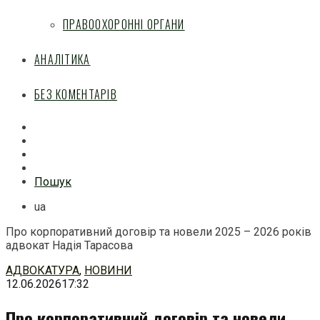
ПРАВООХОРОННІ ОРГАНИ
АНАЛІТИКА
БЕЗ КОМЕНТАРІВ
Facebook
Mail
Telegram
Feed
Пошук
ua
Про корпоративний договір та новели 2025 – 2026 років
адвокат Надія Тарасова
Перейти
АДВОКАТУРА
,
НОВИНИ
до
12.06.2026
17:32
змісту
Про корпоративний договір та новели