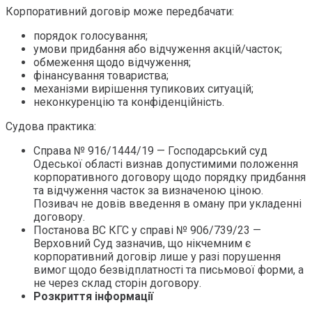
Корпоративний договір може передбачати:
порядок голосування;
умови придбання або відчуження акцій/часток;
обмеження щодо відчуження;
фінансування товариства;
механізми вирішення тупикових ситуацій;
неконкуренцію та конфіденційність.
Судова практика:
Справа № 916/1444/19 — Господарський суд
Одеської області визнав допустимими положення
корпоративного договору щодо порядку придбання
та відчуження часток за визначеною ціною.
Позивач не довів введення в оману при укладенні
договору.
Постанова ВС КГС у справі № 906/739/23 —
Верховний Суд зазначив, що нікчемним є
корпоративний договір лише у разі порушення
вимог щодо безвідплатності та письмової форми, а
не через склад сторін договору.
Розкриття інформації