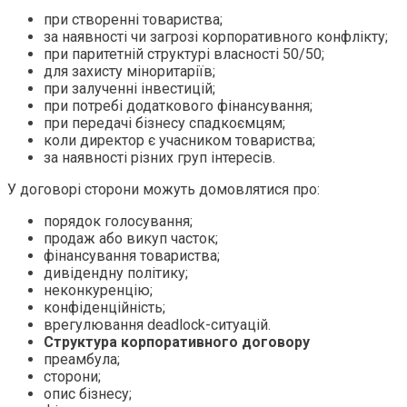
при створенні товариства;
за наявності чи загрозі корпоративного конфлікту;
при паритетній структурі власності 50/50;
для захисту міноритаріїв;
при залученні інвестицій;
при потребі додаткового фінансування;
при передачі бізнесу спадкоємцям;
коли директор є учасником товариства;
за наявності різних груп інтересів.
У договорі сторони можуть домовлятися про:
порядок голосування;
продаж або викуп часток;
фінансування товариства;
дивідендну політику;
неконкуренцію;
конфіденційність;
врегулювання deadlock-ситуацій.
Структура корпоративного договору
преамбула;
сторони;
опис бізнесу;