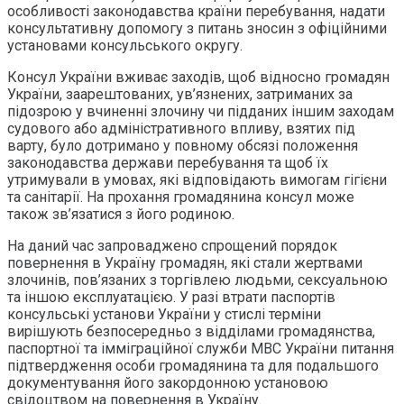
особливості законодавства країни перебування, надати
консультативну допомогу з питань зносин з офіційними
установами консульського округу.
Консул України вживає заходів, щоб відносно громадян
України, заарештованих, ув’язнених, затриманих за
підозрою у вчиненні злочину чи підданих іншим заходам
судового або адміністративного впливу, взятих під
варту, було дотримано у повному обсязі положення
законодавства держави перебування та щоб їх
утримували в умовах, які відповідають вимогам гігієни
та санітарії. На прохання громадянина консул може
також зв’язатися з його родиною.
На даний час запроваджено спрощений порядок
повернення в Україну громадян, які стали жертвами
злочинів, пов’язаних з торгівлею людьми, сексуальною
та іншою експлуатацією. У разі втрати паспортів
консульські установи України у стислі терміни
вирішують безпосередньо з відділами громадянства,
паспортної та імміграційної служби МВС України питання
підтвердження особи громадянина та для подальшого
документування його закордонною установою
свідоцтвом на повернення в Україну.