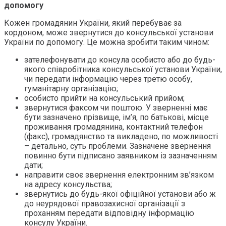
допомогу
Кожен громадянин України, який перебуває за
кордоном, може звернутися до консульської установи
України по допомогу. Це можна зробити таким чином:
зателефонувати до консула особисто або до будь-
якого співробітника консульської установи України,
чи передати інформацію через третю особу,
гуманітарну організацію;
особисто прийти на консульський прийом;
звернутися факсом чи поштою. У зверненні має
бути зазначено прізвище, ім’я, по батькові, місце
проживання громадянина, контактний телефон
(факс), громадянство та викладено, по можливості
– детально, суть проблеми. Зазначене звернення
повинно бути підписано заявником із зазначенням
дати;
направити своє звернення електронним зв’язком
на адресу консульства;
звернутись до будь-якої офіційної установи або ж
до неурядової правозахисної організації з
проханням передати відповідну інформацію
консулу України.