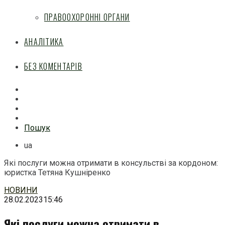
ПРАВООХОРОННІ ОРГАНИ
АНАЛІТИКА
БЕЗ КОМЕНТАРІВ
Facebook
Mail
Telegram
Feed
Пошук
ua
Які послуги можна отримати в консульстві за кордоном:
юристка Тетяна Кушніренко
Перейти
НОВИНИ
до
28.02.2023
15:46
змісту
Які послуги можна отримати в