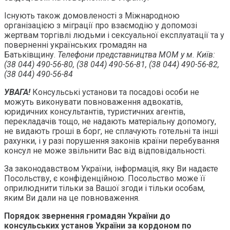
Існують також домовленості з Міжнародною
організацією з міграції про взаємодію у допомозі
жертвам торгівлі людьми і сексуальної експлуатації та у
поверненні українських громадян на
Батьківщину.
Телефони представництва МОМ у м. Київ:
(38 044) 490-56-80, (38 044) 490-56-81, (38 044) 490-56-82,
(38 044) 490-56-84
УВАГА!
Консульські установи та посадові особи не
можуть виконувати повноваження адвокатів,
юридичних консультантів, туристичних агентів,
перекладачів тощо, не надають матеріальну допомогу,
не видають гроші в борг, не сплачують готельні та інші
рахунки, і у разі порушення законів країни перебування
консул не може звільнити Вас від відповідальності.
За законодавством України, інформація, яку Ви надаєте
Посольству, є конфіденційною. Посольство може її
оприлюднити тільки за Вашої згоди і тільки особам,
яким Ви дали на це повноваження.
Порядок звернення громадян України до
консульських установ України за кордоном по