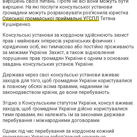
вирішень своїх питань. Проте не всі вони можуть бути
вирішені. На які послуги консульської установи
громадяни можуть розраховувати роз’яснила юристка
Одеської громадської приймальні УГСПЛ
Тетяна
Кушніренко.
Консульські установи за кордоном здійснюють захист
прав і майнових інтересів українських фізичних і
юридичних осіб, які тимчасово або постійно проживають
за межами України. Захист, а також відновлення
порушених прав громадян України є одним з основних
завдань консульських установ України.
Держава через свої консульські установи вживає
заходів для того, щоб громадяни України користувалися
в повному обсязі всіма правами, наданими їм
законодавством країни, де вони перебувають.
Згідно з Консульським статутом України, консул вживає
заходів, щоб громадяни України дійсно користувалися
тими правами, які належать їм за законами держави
перебування і міжнародними договорами.
Однак під час перебування за кордоном кожний
громадянин України зобов’язаний неухильно