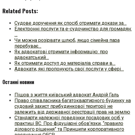
Related Posts:
Судове доручення як спосіб отримати докази за…
Електронні послуги та е-судочинство для громадян:
…
Чи можна розірвати шлюб, якщо сімейна пара
перебуває…
Як адвокатові отримати інформацію: про
адвокатський…
Як отримати доступ до матеріалів справи в…
Адвокати, які пропонують свої послуги у сфері…
Останні новини
Пішов з життя київський адвокат Андрій Галь
Право співвласника багатоквартирного будинку на
судовий захист прибудинкової території не
залежить від державної реєстрації прав на землю
Стандарти належної поведінки посадових осіб у
практиці ВC. Про фідуціарні обов’язки, “правило
ділового рішення” та Принципи корпоративного
врядування ОЕСР