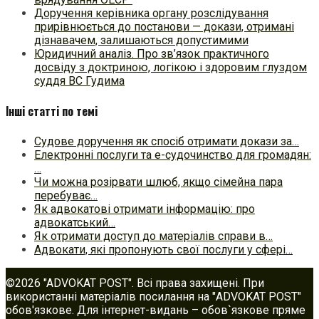
Доручення керівника органу розслідування
прирівнюється до постанови — докази, отримані
дізнавачем, залишаються допустимими
Юридичний аналіз. Про зв’язок практичного
досвіду з доктриною, логікою і здоровим глуздом
суддя ВС Гудима
Інші статті по темі
Судове доручення як спосіб отримати докази за…
Електронні послуги та е-судочинство для громадян:
…
Чи можна розірвати шлюб, якщо сімейна пара
перебуває…
Як адвокатові отримати інформацію: про
адвокатський…
Як отримати доступ до матеріалів справи в…
Адвокати, які пропонують свої послуги у сфері…
©2026 "ADVOKAT POST". Всі права захищені. При
використанні матеріалів посилання на "ADVOKAT POST"
обов'язкове. Для інтернет-видань – обов`язкове пряме