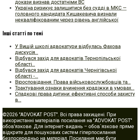
докази визнав достатніми ВС
Україна ризикує залишитися без судді в МКС —
головного кандидата Кишакевича визнали
некваліфікованим через рівень англійської
Інші статті по темі
У Вищій школі адвокатури відбулась Фахова
дискусія…
Відбувся захід для адвокатів Тернопільської
області…
Відбувся захід для адвокатів Чернігівської
області -…
Віросповідання. Права військовослужбовців та…
Трактування ознаки вчинення крадіжки в умовах…
Спадкові права дитини: ефективні способи захисту
в…
©2026 "ADVOKAT POST". Всі права захищені. При
використанні матеріалів посилання на "ADVOKAT POST"
обов'язкове. Для інтернет-видань – обов`язкове пряме
відкрите для пошукових систем гіперпосилання
безпосередньо на матеріал. Посилання має бути