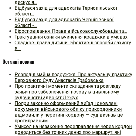
дискусія…
Відбувся захід для адвокатів Тернопільської
області…
Відбувся захід для адвокатів Чернігівської
області -…
Віросповідання. Права військовослужбовців та…
Трактування ознаки вчинення крадіжки в умовах…
Спадкові права дитини: ефективні способи захисту
в…
Останні новини
Розподіл майна подружжя. Про актуальну практику
Верховного Суду Анастасія Грабовська
Про практичні моменти складання та розгляду
заяви про забезпечення позову в цивільному
судочинстві адвокат Лежух
Попри законно оформлений виїзд і оновлені
документи військового обліку прикордонники
відмовили у перетині кордону — суд визнав це
протиправним
Умисел на незаконне переправлення через кордон
доводиться без точних даних про маршрут: які