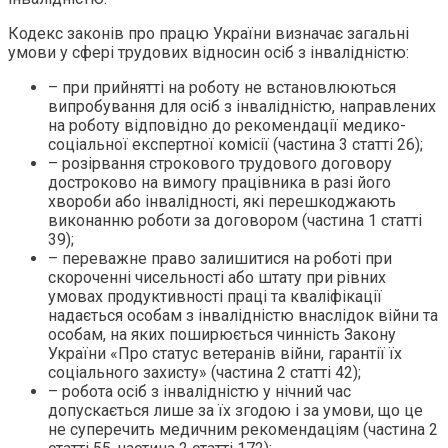
Кодекс законів про працю України визначає загальні
умови у сфері трудових відносин осіб з інвалідністю:
– при прийнятті на роботу не встановлюються
випробування для осіб з інвалідністю, направлених
на роботу відповідно до рекомендації медико-
соціальної експертної комісії (частина 3 статті 26);
– розірвання строкового трудового договору
достроково на вимогу працівника в разі його
хвороби або інвалідності, які перешкоджають
виконанню роботи за договором (частина 1 статті
39);
– переважне право залишитися на роботі при
скороченні чисельності або штату при рівних
умовах продуктивності праці та кваліфікації
надається особам з інвалідністю внаслідок війни та
особам, на яких поширюється чинність Закону
України «Про статус ветеранів війни, гарантії їх
соціального захисту» (частина 2 статті 42);
– робота осіб з інвалідністю у нічний час
допускається лише за їх згодою і за умови, що це
не суперечить медичним рекомендаціям (частина 2