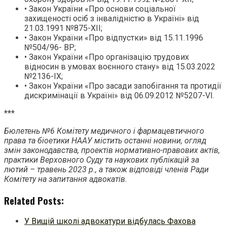
• Закон України «Про основи соціальної
захищеності осіб з інвалідністю в Україні» від
21.03.1991 №875-XII;
• Закон України «Про відпустки» від 15.11.1996
№504/96- ВР;
• Закон України «Про організацію трудових
відносин в умовах воєнного стану» від 15.03.2022
№2136-IX;
• Закон України «Про засади запобігання та протидії
дискримінації в Україні» від 06.09.2012 №5207-VI.
***
Бюлетень №6 Комітету медичного і фармацевтичного
права та біоетики НААУ містить останні новини, огляд
змін законодавства, проектів нормативно-правових актів,
практики Верховного Суду та наукових публікацій за
лютий – травень 2023 р., а також відповіді членів Ради
Комітету на запитання адвокатів.
Related Posts:
У Вищій школі адвокатури відбулась Фахова