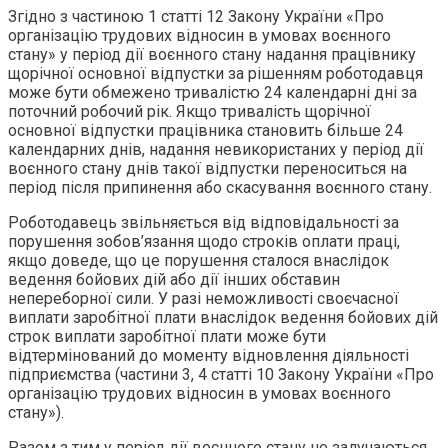
Згідно з частиною 1 статті 12 Закону України «Про
організацію трудових відносин в умовах воєнного
стану» у період дії воєнного стану надання працівнику
щорічної основної відпустки за рішенням роботодавця
може бути обмежено тривалістю 24 календарні дні за
поточний робочий рік. Якщо тривалість щорічної
основної відпустки працівника становить більше 24
календарних днів, надання невикористаних у період дії
воєнного стану днів такої відпустки переноситься на
період після припинення або скасування воєнного стану.
Роботодавець звільняється від відповідальності за
порушення зобов’язання щодо строків оплати праці,
якщо доведе, що це порушення сталося внаслідок
ведення бойових дій або дії інших обставин
непереборної сили. У разі неможливості своєчасної
виплати заробітної плати внаслідок ведення бойових дій
строк виплати заробітної плати може бути
відтермінований до моменту відновлення діяльності
підприємства (частини 3, 4 статті 10 Закону України «Про
організацію трудових відносин в умовах воєнного
стану»).
Разом з тим у період дії воєнного стану не залучаються