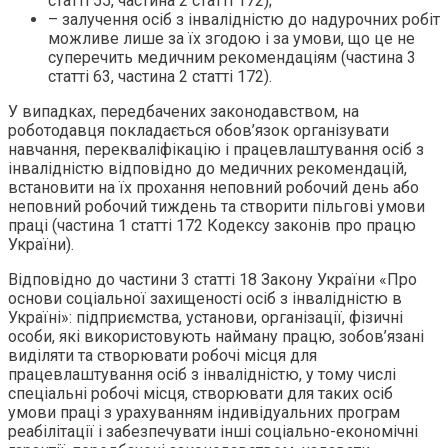
статті 55, частина 2 статті 172);
– залучення осіб з інвалідністю до надурочних робіт
можливе лише за їх згодою і за умови, що це не
суперечить медичним рекомендаціям (частина 3
статті 63, частина 2 статті 172).
У випадках, передбачених законодавством, на
роботодавця покладається обов’язок організувати
навчання, перекваліфікацію і працевлаштування осіб з
інвалідністю відповідно до медичних рекомендацій,
встановити на їх прохання неповний робочий день або
неповний робочий тиждень та створити пільгові умови
праці (частина 1 статті 172 Кодексу законів про працю
України).
Відповідно до частини 3 статті 18 Закону України «Про
основи соціальної захищеності осіб з інвалідністю в
Україні»: підприємства, установи, організації, фізичні
особи, які використовують найману працю, зобов’язані
виділяти та створювати робочі місця для
працевлаштування осіб з інвалідністю, у тому числі
спеціальні робочі місця, створювати для таких осіб
умови праці з урахуванням індивідуальних програм
реабілітації і забезпечувати інші соціально-економічні