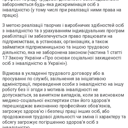
забороняється будь-яка дискримінація осіб з
інвалідністю (у тому числі при реалізації ними права на
працю).
З метою реалізації творчих і виробничих здібностей осіб
з інвалідністю та з урахуванням індивідуальних програм
реабілітації їм забезпечується право працювати на
підприємствах, в установах, організаціях, а також
займатися підприємницькою та іншою трудовою
діяльністю, яка не заборонена законом (частина 1 статті
17 Закону України «Про основи соціальної захищеності
осіб з інвалідністю в Україні»).
Відмова в укладенні трудового договору або в
просуванні по службі, звільнення за ініціативою
адміністрації, переведення особи з інвалідністю на іншу
роботу без її згоди з мотивів інвалідності не
допускається, за винятком випадків, коли за висновком
медико-соціальної експертизи стан його здоров’я
перешкоджає виконанню професійних обов’язків,
загрожує здоров’ю і безпеці праці інших осіб, або
продовження трудової діяльності чи зміна її характеру та
обсягу загрожує погіршенню здоров’я осіб з
інвалідністю.