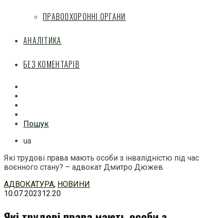
ПРАВООХОРОННІ ОРГАНИ
АНАЛІТИКА
БЕЗ КОМЕНТАРІВ
Facebook
Mail
Telegram
Feed
Пошук
ua
Які трудові права мають особи з інвалідністю під час
воєнного стану? – адвокат Дмитро Дюжев
Перейти
АДВОКАТУРА
,
НОВИНИ
до
10.07.2023
12:20
змісту
Які трудові права мають особи з