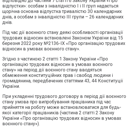
Відповідно до частини 7 статті 6 Закону України «Про
відпустки»: особам з інвалідністю I і II груп надається
щорічна основна відпустка тривалістю 30 календарних
днів, а особам з інвалідністю III групи – 26 календарних
днів.
Під час дії воєнного стану деякі особливості організації
трудових відносин встановлені Законом України від 15
березня 2022 року №2136-IX «Про організацію трудових
відносин в умовах воєнного стану».
Згідно з частиною 2 статті 1 Закону України «Про
організацію трудових відносин в умовах воєнного
стану» на період дії воєнного стану вводяться
обмеження конституційних прав і свобод людини і
громадянина, передбачених статтями 43, 44 Конституції
України.
При укладенні трудового договору в період дії воєнного
стану умова про випробування працівника під час
прийняття на роботу може встановлюватися для будь-
якої категорії працівників (частина 2 статті 2 Закону
України «Про організацію трудових відносин в умовах
воєнного стану»).