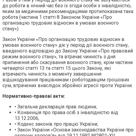
до роботи в нічний час без їх згоди особи з інвалідністю,
яким за медичними рекомендаціями протипоказана така
робота (частина 1 статті 8 Законом України «Про
організацію трудових відносин в умовах воєнного
стану»).
Закон України «Про організацію трудових відносин в
умовах воєнного стану» діє у період дії воєнного стану,
введеного відповідно до Закону України «Про правовий
режим воєнного стану», та втрачає чинність з дня
припинення або скасування воєнного стану, крім частини
четвертої статті 13 та статті 15 цього Закону, які
втрачають чинність з моменту завершення
відшкодування працівникам і роботодавцям грошових
сум, втрачених внаслідок збройної агресії проти України.
Нормативно-правові акти:
• Загальна декларація прав людини;
• Конвенція про права осіб з інвалідністю від
13.12.2006;
• Кодекс законів про працю України;
• Закон України «Основи законодавства України про
охорону здоров’я» від 19.11.1992 №2801-XII;