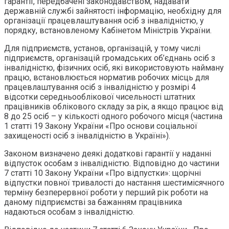
гарантії, передбачені законодавством, надавати
державній службі зайнятості інформацію, необхідну для
організації працевлаштування осіб з інвалідністю, у
порядку, встановленому Кабінетом Міністрів України.
Для підприємств, установ, організацій, у тому числі
підприємств, організацій громадських об’єднань осіб з
інвалідністю, фізичних осіб, які використовують найману
працю, встановлюється норматив робочих місць для
працевлаштування осіб з інвалідністю у розмірі 4
відсотки середньооблікової чисельності штатних
працівників облікового складу за рік, а якщо працює від
8 до 25 осіб – у кількості одного робочого місця (частина
1 статті 19 Закону України «Про основи соціальної
захищеності осіб з інвалідністю в Україні»).
Законом визначено деякі додаткові гарантії у наданні
відпусток особам з інвалідністю. Відповідно до частини
7 статті 10 Закону України «Про відпустки»: щорічні
відпустки повної тривалості до настання шестимісячного
терміну безперервної роботи у перший рік роботи на
даному підприємстві за бажанням працівника
надаються особам з інвалідністю.