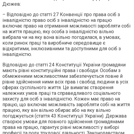
Дюжев:
– Відповідно до статті 27 Конвенції про права осіб з
інвалідністю право осіб з інвалідністю на працю
включає право на отримання можливості заробляти собі
на життя працею, яку особа з інвалідністю вільно
вибрала чи на яку вона вільно погодилася, в умовах,
коли ринок праці та виробниче середовище є
відкритими, інклюзивними та доступними для осіб з
інвалідністю.
Відповідно до статті 24 Конституції України громадяни
мають рівні конституційні права і свободи. Особам з
обмеженими можливостями забезпечується повне й
рівне здійснення ними всіх прав і свобод людини в усіх
сферах суспільного життя. Це вимагає створення
належних умов праці та справедливого соціального
захисту для осіб з інвалідністю. Кожен має право на
працю, що включає можливість заробляти собі на життя
працею, яку він вільно обирає або на яку вільно
погоджується (стаття 43 Конституції України). Держава
створює умови для повного здійснення громадянами
права на працю, гарантує рівні можливості у виборі
професії та роду трудової діяльності. Законодавством