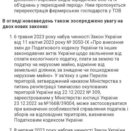
об’єднань у перехідний період». Ним пропонується
перереєстрація фермерських господарств у ТОВ.
В огляді нововведень
також зосереджено увагу на
двох нових законах:
6 травня 2023 року набув чинності Закон України
від 11 квітня 2023 року № 3050-ІХ «Про внесення
змін до Податкового кодексу України та інших
законодавчих актів України щодо звільнення від
сплати екологічного податку, плати за землю та
податку на нерухоме майно, відмінне від
земельної ділянки, за знищене чи пошкоджене
нерухоме майно». У зв’язку з цим Перелік
територій, затверджений наказом Міністерства з
питань реінтеграції тимчасово окупованих
територій України від 22.12.2022 № 309,
зареєстрованим у Міністерстві юстиції України
23.12.2022 за №1668/39004, може застосовуватися
при визначенні особливостей справляння податків і
зборів на відповідних територіях, визначених
Податковим кодексом України.
8 червня 2023 року набрав чинності Закон України