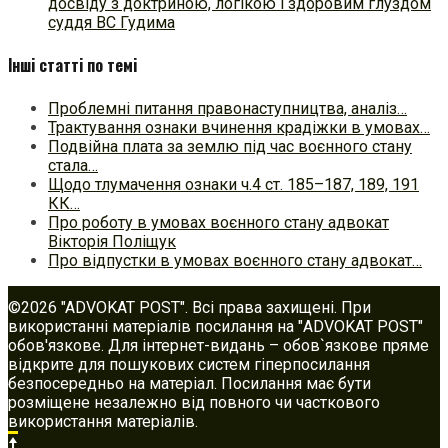
досвіду з доктриною, логікою і здоровим глуздом
суддя ВС Гудима
Інші статті по темі
Проблемні питання правонаступництва, аналіз…
Трактування ознаки вчинення крадіжки в умовах…
Подвійна плата за землю під час воєнного стану
стала…
Щодо тлумачення ознаки ч.4 ст. 185–187, 189, 191
КК…
Про роботу в умовах воєнного стану адвокат
Вікторія Поліщук
Про відпустки в умовах воєнного стану адвокат…
©2026 "ADVOKAT POST". Всі права захищені. При
використанні матеріалів посилання на "ADVOKAT POST"
обов'язкове. Для інтернет-видань – обов`язкове пряме
відкрите для пошукових систем гіперпосилання
безпосередньо на матеріал. Посилання має бути
розміщене незалежно від повного чи часткового
використання матеріалів.