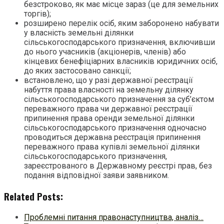
безстроково, як має місце зараз (це для земельних
торгів);
розширено перелік осіб, яким заборонено набувати
у власність земельні ділянки
сільськогосподарського призначення, включивши
до нього учасників (акціонерів, членів) або
кінцевих бенефіціарних власників юридичних осіб,
до яких застосовано санкції;
встановлено, що у разі державної реєстрації
набуття права власності на земельну ділянку
сільськогосподарського призначення за суб’єктом
переважного права чи державної реєстрації
припинення права оренди земельної ділянки
сільськогосподарського призначення одночасно
проводиться державна реєстрація припинення
переважного права купівлі земельної ділянки
сільськогосподарського призначення,
зареєстрованого в Державному реєстрі прав, без
подання відповідної заяви заявником.
Related Posts:
Проблемні питання правонаступництва, аналіз…