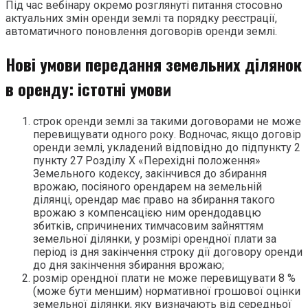
Під час вебінару окремо розглянуті питання стосовно
актуальних змін оренди землі та порядку реєстрації,
автоматичного поновлення договорів оренди землі.
Нові умови передання земельних ділянок
в оренду: істотні умови
строк оренди землі за такими договорами не може
перевищувати одного року. Водночас, якщо договір
оренди землі, укладений відповідно до підпункту 2
пункту 27 Розділу Х «Перехідні положення»
Земельного кодексу, закінчився до збирання
врожаю, посіяного орендарем на земельній
ділянці, орендар має право на збирання такого
врожаю з компенсацією ним орендодавцю
збитків, спричинених тимчасовим зайняттям
земельної ділянки, у розмірі орендної плати за
період із дня закінчення строку дії договору оренди
до дня закінчення збирання врожаю;
розмір орендної плати не може перевищувати 8 %
(може бути меншим) нормативної грошової оцінки
земельної ділянки, яку визначають від середньої