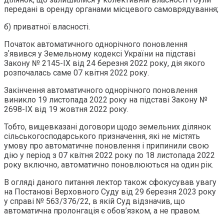
передані в оренду органами місцевого самоврядування;
б) приватної власності.
Початок автоматичного однорічного поновлення
зʼявився у Земельному кодексі України на підставі
Закону № 2145-IX від 24 березня 2022 року, дія якого
розпочалась саме 07 квітня 2022 року.
Закінчення автоматичного однорічного поновлення
виникло 19 листопада 2022 року на підставі Закону №
2698-IX від 19 жовтня 2022 року.
Тобто, вищевказані договори щодо земельних ділянок
сільськогосподарського призначення, які не містять
умову про автоматичне поновлення і припинили свою
дію у період з 07 квітня 2022 року по 18 листопада 2022
року включно, автоматично поновлюються на один рік.
В огляді даного питання лектор також сфокусував увагу
на Постанові Верховного Суду від 29 березня 2023 року
у справі № 563/376/22, в якій Суд відзначив, що
автоматична пролонгація є обов’язком, а не правом.