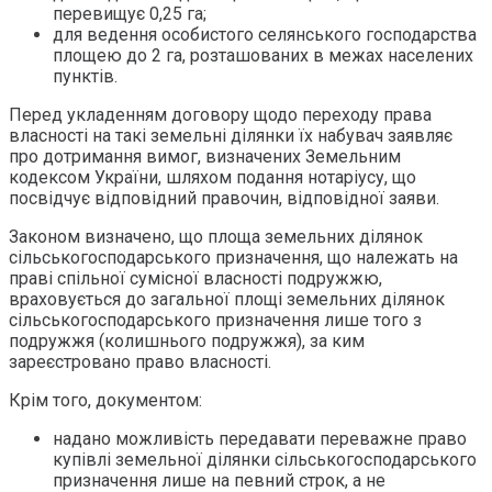
перевищує 0,25 га;
для ведення особистого селянського господарства
площею до 2 га, розташованих в межах населених
пунктів.
Перед укладенням договору щодо переходу права
власності на такі земельні ділянки їх набувач заявляє
про дотримання вимог, визначених Земельним
кодексом України, шляхом подання нотаріусу, що
посвідчує відповідний правочин, відповідної заяви.
Законом визначено, що площа земельних ділянок
сільськогосподарського призначення, що належать на
праві спільної сумісної власності подружжю,
враховується до загальної площі земельних ділянок
сільськогосподарського призначення лише того з
подружжя (колишнього подружжя), за ким
зареєстровано право власності.
Крім того, документом:
надано можливість передавати переважне право
купівлі земельної ділянки сільськогосподарського
призначення лише на певний строк, а не