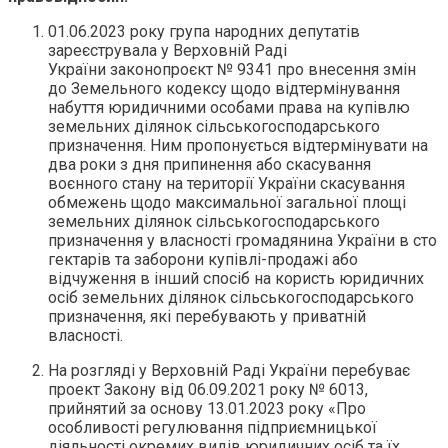
01.06.2023 року група народних депутатів
зареєструвала у Верховній Раді
України законопроєкт № 9341 про внесення змін
до Земельного кодексу щодо відтермінування
набуття юридичними особами права на купівлю
земельних ділянок сільськогосподарського
призначення. Ним пропонується відтермінувати на
два роки з дня припинення або скасування
воєнного стану на території України скасування
обмежень щодо максимальної загальної площі
земельних ділянок сільськогосподарського
призначення у власності громадянина України в сто
гектарів та заборони купівлі-продажі або
відчуження в інший спосіб на користь юридичних
осіб земельних ділянок сільськогосподарського
призначення, які перебувають у приватній
власності.
На розгляді у Верховній Раді України перебуває
проект Закону від 06.09.2021 року № 6013,
прийнятий за основу 13.01.2023 року «Про
особливості регулювання підприємницької
діяльності окремих видів юридичних осіб та їх