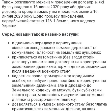
Також розглянуто механізм поновлення договорів, які
було укладено з 16 липня 2020 року або діючих
договорів оренди землі, у які вносились зміни з 16
липня 2020 року щодо процесу поновлення,
передбачений статтею 126-1 Земельного кодексу
України.
Серед новацій також названо наступні:
відновлено передачу у користування
сільськогосподарських земель державної та
комунальної власності на земельних аукціонах;
припиняється автоматичне (без згоди сторін
договору) поновлення договорів на користування
земельними ділянками, термін дії яких закінчився
після введення воєнного стану;
надається право громадянам та юридичним
особам, які набули право постійного користування
земельними ділянками, але відповідно до
Земельного кодексу не можуть бути суб’єктами
такого права, можливість викупити такі земельні
ділянки із розстроченням платежу;
дозволяється в умовах воєнного стану безоплатна
приватизація тих земельних ділянок, на яких