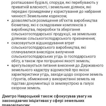
розташовані будівлі, споруди, які перебувають у
приватній власності, і земельних ділянок, які
передані громадянам у користування до набрання
чинності Земельним кодексом;
дозволяється розміщення об’єктів виробництва
біометану, які є складовими комплексів з
виробництва, переробки та зберігання
сільськогосподарської продукції, на земельних
ділянках сільськогосподарського призначення;
скасовується відшкодування втрат
сільськогосподарського виробництва, які
сплачувалися внаслідок вилучення
сільськогосподарських угідь із господарського
обігу, а також при погіршенні якості земель;
врегульовується питання внесення до Державного
земельного кадастру відомостей про якісні
характеристики угідь, заходи щодо охорони земель
і ґрунтів, обмеження у використанні земель на
підставі документації із землеустрою в галузі
охорони земель.
Дмитро Навроцький також сфокусував увагу на
законодавчих ініціативах у сфері земельних
правовідносин: