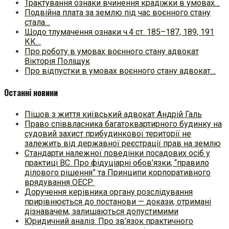
Трактування ознаки вчинення крадіжки в умовах…
Подвійна плата за землю під час воєнного стану
стала…
Щодо тлумачення ознаки ч.4 ст. 185–187, 189, 191
КК…
Про роботу в умовах воєнного стану адвокат
Вікторія Поліщук
Про відпустки в умовах воєнного стану адвокат…
Останні новини
Пішов з життя київський адвокат Андрій Галь
Право співвласника багатоквартирного будинку на
судовий захист прибудинкової території не
залежить від державної реєстрації прав на землю
Стандарти належної поведінки посадових осіб у
практиці ВC. Про фідуціарні обов’язки, “правило
ділового рішення” та Принципи корпоративного
врядування ОЕСР
Доручення керівника органу розслідування
прирівнюється до постанови — докази, отримані
дізнавачем, залишаються допустимими
Юридичний аналіз. Про зв’язок практичного