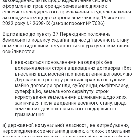
законодавчих актів щодо відновлення системи
оформлення прав оренди земельних ділянок
сільськогосподарського призначення та удосконалення
законодавства щодо охорони земель» від 19 жовтня
2022 року № 2698-IX (законопроект № 7636).
Відповідно до пункту 27 Перехідних положень
Земельного кодексу України під час дії воєнного стану
земельні відносини регулюються з урахуванням таких
особливостей:
вважаються поновленими на один рік без
волевиявлення сторін відповідних договорів і без
внесення відомостей про поновлення договору до
Державного реєстру речових прав на нерухоме
майно договори оренди, суборенди, емфітевзису,
суперфіцію, земельного сервітуту, строк
користування земельними ділянками щодо яких
закінчився після введення воєнного стану, щодо
земельних ділянок сільськогосподарського
призначення:
а) державної, комунальної власності, не витребуваних,
нерозподілених земельних ділянок, а також земельних
ділянок, що залишилися у колективній власності і були