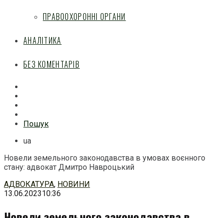
ПРАВООХОРОННІ ОРГАНИ
АНАЛІТИКА
БЕЗ КОМЕНТАРІВ
Facebook
Mail
Telegram
Feed
Пошук
ua
Новели земельного законодавства в умовах воєнного
стану: адвокат Дмитро Навроцький
Перейти
АДВОКАТУРА
,
НОВИНИ
до
13.06.2023
10:36
змісту
Новели земельного законодавства в