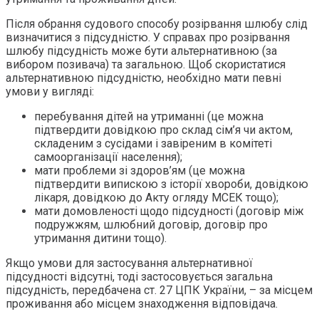
Після обрання судового способу розірвання шлюбу слід
визначитися з підсудністю. У справах про розірвання
шлюбу підсудність може бути альтернативною (за
вибором позивача) та загальною. Щоб скористатися
альтернативною підсудністю, необхідно мати певні
умови у вигляді:
перебування дітей на утриманні (це можна
підтвердити довідкою про склад сім’я чи актом,
складеним з сусідами і завіреним в комітеті
самоорганізації населення);
мати проблеми зі здоров’ям (це можна
підтвердити випискою з історії хвороби, довідкою
лікаря, довідкою до Акту огляду МСЕК тощо);
мати домовленості щодо підсудності (договір між
подружжям, шлюбний договір, договір про
утримання дитини тощо).
Якщо умови для застосування альтернативної
підсудності відсутні, тоді застосовується загальна
підсудність, передбачена ст. 27 ЦПК України, – за місцем
проживання або місцем знаходження відповідача.