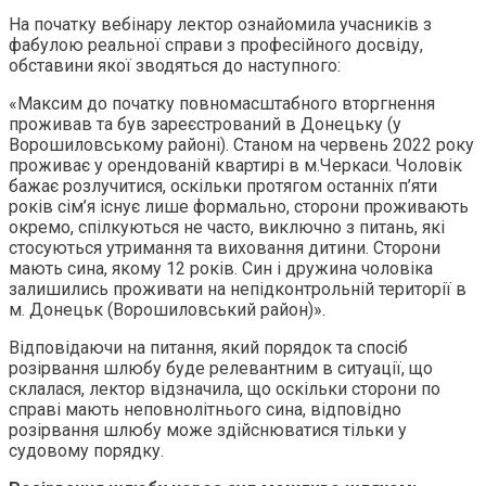
На початку вебінару лектор ознайомила учасників з
фабулою реальної справи з професійного досвіду,
обставини якої зводяться до наступного:
«Максим до початку повномасштабного вторгнення
проживав та був зареєстрований в Донецьку (у
Ворошиловському районі). Станом на червень 2022 року
проживає у орендованій квартирі в м.Черкаси. Чоловік
бажає розлучитися, оскільки протягом останніх п’яти
років сім’я існує лише формально, сторони проживають
окремо, спілкуються не часто, виключно з питань, які
стосуються утримання та виховання дитини. Сторони
мають сина, якому 12 років. Син і дружина чоловіка
залишились проживати на непідконтрольній території в
м. Донецьк (Ворошиловський район)».
Відповідаючи на питання, який порядок та спосіб
розірвання шлюбу буде релевантним в ситуації, що
склалася, лектор відзначила, що оскільки сторони по
справі мають неповнолітнього сина, відповідно
розірвання шлюбу може здійснюватися тільки у
судовому порядку.