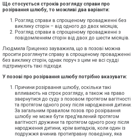
Що стосується строків розгляду справи про
розірвання шлюбу, то можливі два варіанти:
Розгляд справи в спрощеному провадженні без
виклику сторін – від одного до двох місяців;
Розгляд справи в спрощеному провадженні з
повідомленням сторін від двох до шести місяців.
Людмила Гриценко зауважила, що в позові можна
просити розглянути справу в спрощеному провадженні
без виклику сторін, однак поруч з цим не всі судді
підтримують такі підходи.
У позові про розірвання шлюбу потрібно вказувати:
Причини розірвання шлюбу, оскільки такі
впливають на строк розгляду, а також на право
звернутися до суду з позовом протягом вагітності
та протягом одного року після народження дитини.
За загальним правилом позов про розірвання
шлюбу не може бути пред’явлений протягом
вагітності дружини та протягом одного року після
народження дитини, крім випадків, коли один із
подружжя вчинив протиправну поведінку, яка