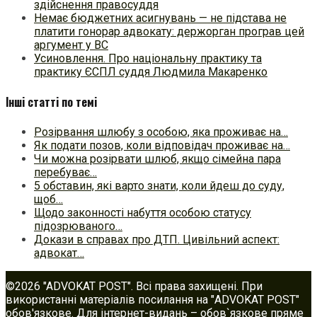
здійснення правосуддя
Немає бюджетних асигнувань — не підстава не
платити гонорар адвокату: держорган програв цей
аргумент у ВС
Усиновлення. Про національну практику та
практику ЄСПЛ суддя Людмила Макаренко
Інші статті по темі
Розірвання шлюбу з особою, яка проживає на…
Як подати позов, коли відповідач проживає на…
Чи можна розірвати шлюб, якщо сімейна пара
перебуває…
5 обставин, які варто знати, коли йдеш до суду,
щоб…
Щодо законності набуття особою статусу
підозрюваного…
Докази в справах про ДТП. Цивільний аспект:
адвокат…
©2026 "ADVOKAT POST". Всі права захищені. При
використанні матеріалів посилання на "ADVOKAT POST"
обов'язкове. Для інтернет-видань – обов`язкове пряме