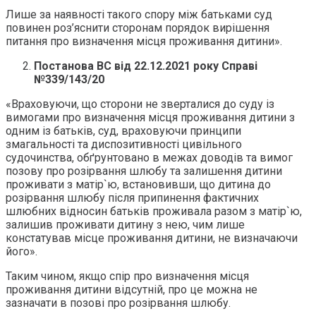
Лише за наявності такого спору між батьками суд
повинен роз’яснити сторонам порядок вирішення
питання про визначення місця проживання дитини».
Постанова ВС від 22.12.2021 року Справі
№
339/143/20
«Враховуючи, що сторони не зверталися до суду із
вимогами про визначення місця проживання дитини з
одним із батьків, суд, враховуючи принципи
змагальності та диспозитивності цивільного
судочинства, обґрунтовано в межах доводів та вимог
позову про розірвання шлюбу та залишення дитини
проживати з матір`ю, встановивши, що дитина до
розірвання шлюбу після припинення фактичних
шлюбних відносин батьків проживала разом з матір`ю,
залишив проживати дитину з нею, чим лише
констатував місце проживання дитини, не визначаючи
його».
Таким чином, якщо спір про визначення місця
проживання дитини відсутній, про це можна не
зазначати в позові про розірвання шлюбу.