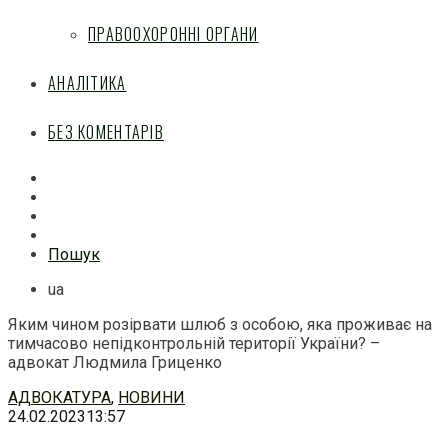
ПРАВООХОРОННІ ОРГАНИ
АНАЛІТИКА
БЕЗ КОМЕНТАРІВ
Facebook
Mail
Telegram
Feed
Пошук
ua
Яким чином розірвати шлюб з особою, яка проживає на
тимчасово непідконтрольній території України? –
адвокат Людмила Гриценко
Перейти
АДВОКАТУРА
,
НОВИНИ
до
24.02.2023
13:57
змісту