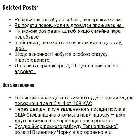
Related Posts:
Розірвання шлюбу з особою, яка проживає на…
Як подати позов, коли відповідач проживає на…
Чи можна розірвати шлюб, якщо сімейна пара
перебуває…
5 обставин, які варто знати, коли йдеш до суду,
щоб…
Щодо законності набуття особою статусу
підозрюваного…
Докази в справах про ДТП. Цивільний аспект:
адвокат…
Останні новини
Тотожний позов до того самого суду — підстава для
повернення за п. 5 ч. 4 ст. 169 КАС
Через два дні після звільнення з посади посла в
США Стефанішина отримала нову підозру — вже
друге кримінальне провадження проти неї
Суддю Зборівського райсуду Тернопільської
області Валентину Чорну відсторонено від