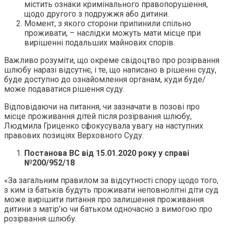
містить ознаки кримінального правопорушення,
щодо другого з подружжя або дитини.
Момент, з якого сторони припинили спільно
проживати, – наслідки можуть мати місце при
вирішенні подальших майнових спорів.
Важливо розуміти, що окреме свідоцтво про розірвання
шлюбу наразі відсутнє, і те, що написано в рішенні суду,
буде доступно до ознайомлення органам, куди буде/
може подаватися рішення суду.
Відповідаючи на питання, чи зазначати в позові про
місце проживання дітей після розірвання шлюбу,
Людмила Гриценко сфокусувала увагу на наступних
правових позиціях Верховного Суду:
Постанова ВС від 15.01.2020 року
у с
прав
і
№
200/952/18
«За загальним правилом за відсутності спору щодо того,
з ким із батьків будуть проживати неповнолітні діти суд
може вирішити питання про залишення проживання
дитини з матір’ю чи батьком одночасно з вимогою про
розірвання шлюбу.