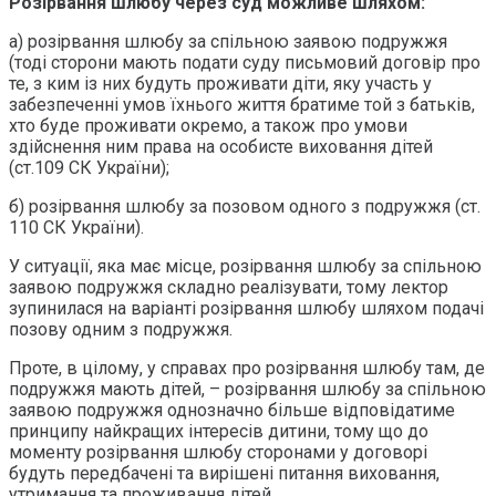
Розірвання шлюбу через суд
можливе шляхом:
а) розірвання шлюбу за спільною заявою подружжя
(тоді сторони мають подати суду письмовий договір про
те, з ким із них будуть проживати діти, яку участь у
забезпеченні умов їхнього життя братиме той з батьків,
хто буде проживати окремо, а також про умови
здійснення ним права на особисте виховання дітей
(ст.109 СК України);
б) розірвання шлюбу за позовом одного з подружжя (ст.
110 СК України).
У ситуації, яка має місце, розірвання шлюбу за спільною
заявою подружжя складно реалізувати, тому лектор
зупинилася на варіанті розірвання шлюбу шляхом подачі
позову одним з подружжя.
Проте, в цілому, у справах про розірвання шлюбу там, де
подружжя мають дітей, – розірвання шлюбу за спільною
заявою подружжя однозначно більше відповідатиме
принципу найкращих інтересів дитини, тому що до
моменту розірвання шлюбу сторонами у договорі
будуть передбачені та вирішені питання виховання,
утримання та проживання дітей.