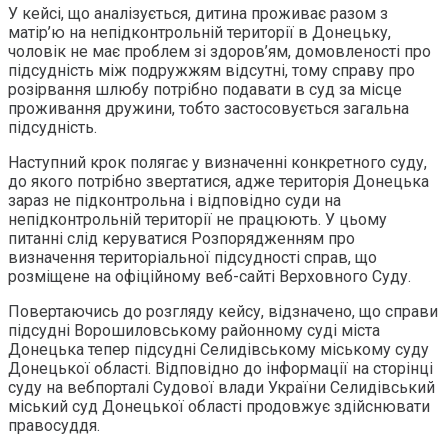
У кейсі, що аналізується, дитина проживає разом з
матір’ю на непідконтрольній території в Донецьку,
чоловік не має проблем зі здоров’ям, домовленості про
підсудність між подружжям відсутні, тому справу про
розірвання шлюбу потрібно подавати в суд за місце
проживання дружини, тобто застосовується загальна
підсудність.
Наступний крок полягає у визначенні конкретного суду,
до якого потрібно звертатися, адже територія Донецька
зараз не підконтрольна і відповідно суди на
непідконтрольній території не працюють. У цьому
питанні слід керуватися Розпорядженням про
визначення територіальної підсудності справ, що
розміщене на офіційному веб-сайті Верховного Суду.
Повертаючись до розгляду кейсу, відзначено, що справи
підсудні Ворошиловському районному суді міста
Донецька тепер підсудні Селидівському міському суду
Донецької області. Відповідно до інформації на сторінці
суду на вебпорталі Судової влади України Селидівський
міський суд Донецької області продовжує здійснювати
правосуддя.