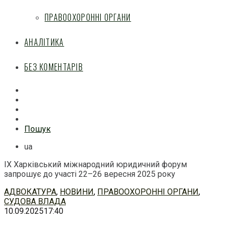
ПРАВООХОРОННІ ОРГАНИ
АНАЛІТИКА
БЕЗ КОМЕНТАРІВ
Facebook
Mail
Telegram
Feed
Пошук
ua
IX Харківський міжнародний юридичний форум
запрошує до участі 22–26 вересня 2025 року
Перейти
АДВОКАТУРА
,
НОВИНИ
,
ПРАВООХОРОННІ ОРГАНИ
,
до
СУДОВА ВЛАДА
змісту
10.09.2025
17:40