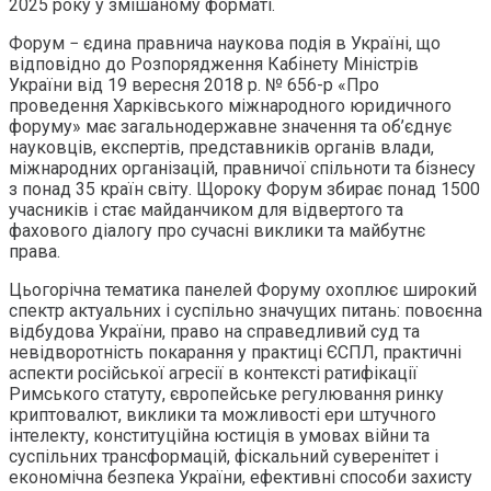
2025 року у змішаному форматі.
Форум − єдина правнича наукова подія в Україні, що
відповідно до Розпорядження Кабінету Міністрів
України від 19 вересня 2018 р. № 656-р «Про
проведення Харківського міжнародного юридичного
форуму» має загальнодержавне значення та об’єднує
науковців, експертів, представників органів влади,
міжнародних організацій, правничої спільноти та бізнесу
з понад 35 країн світу. Щороку Форум збирає понад 1500
учасників і стає майданчиком для відвертого та
фахового діалогу про сучасні виклики та майбутнє
права.
Цьогорічна тематика панелей Форуму охоплює широкий
спектр актуальних і суспільно значущих питань: повоєнна
відбудова України, право на справедливий суд та
невідворотність покарання у практиці ЄСПЛ, практичні
аспекти російської агресії в контексті ратифікації
Римського статуту, європейське регулювання ринку
криптовалют, виклики та можливості ери штучного
інтелекту, конституційна юстиція в умовах війни та
суспільних трансформацій, фіскальний суверенітет і
економічна безпека України, ефективні способи захисту