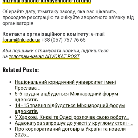
mizhnarodnoho-iurydychnoho-forumu
Обирайте дату, тематику заходу, яка вас цікавить,
проходьте реєстрацію та очікуйте зворотного зв’язку від
організаторів.
Контакти організаційного комітету:
e-mail:
forum@nlu.edu.ua
+38 (057) 757 76 65
Аби першими отримувати новини, підпишіться
на
телеграм-канал ADVOKAT POST
.
Related Posts:
Національний юридичний університет імені
Ярослава…
5-6 грудня відбудеться Міжнародний форум
адвокатів
14–15 травня відбудеться Міжнародний форум
адвокатів
У Харкові, Києві та Одесі розпочав свою роботу…
Адвокатура запрошує до участі у круглому столі -…
Про корпоративний договір в Україні та новели
2025…