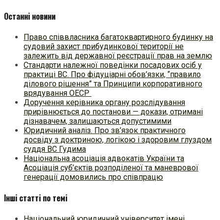
Останні новини
Право співвласника багатоквартирного будинку на
судовий захист прибудинкової території не
залежить від державної реєстрації прав на землю
Стандарти належної поведінки посадових осіб у
практиці ВC. Про фідуціарні обов’язки, “правило
ділового рішення” та Принципи корпоративного
врядування ОЕСР
Доручення керівника органу розслідування
прирівнюється до постанови — докази, отримані
дізнавачем, залишаються допустимими
Юридичний аналіз. Про зв’язок практичного
досвіду з доктриною, логікою і здоровим глуздом
суддя ВС Гудима
Національна асоціація адвокатів України та
Асоціація суб’єктів розподіленої та маневрової
генерації домовились про співпрацю
Інші статті по темі
Національний юридичний університет імені