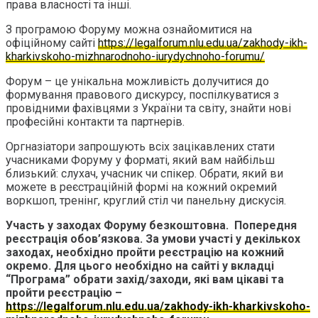
права власності та інші.
З програмою Форуму можна ознайомитися на
офіційному сайті
https://legalforum.nlu.edu.ua/zakhody-ikh-
kharkivskoho-mizhnarodnoho-iurydychnoho-forumu/
Форум – це унікальна можливість долучитися до
формування правового дискурсу, поспілкуватися з
провідними фахівцями з України та світу, знайти нові
професійні контакти та партнерів.
Оргназіатори запрошують всіх зацікавлених стати
учасниками Форуму у форматі, який вам найбільш
близький: слухач, учасник чи спікер. Обрати, який ви
можете в реєстраційній формі на кожний окремий
воркшоп, тренінг, круглий стіл чи панельну дискусія.
Участь у заходах Форуму безкоштовна.
Попередня
реєстрація обов’язкова.
За умови участі у декількох
заходах, необхідно пройти реєстрацію на кожний
окремо. Для цього необхідно на сайті у вкладці
“Програма” обрати захід/заходи, які вам цікаві та
пройти реєстрацію –
https://legalforum.nlu.edu.ua/zakhody-ikh-kharkivskoho-