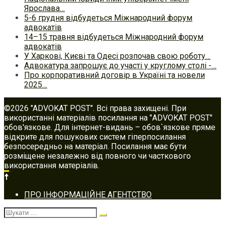
Ярослава…
5-6 грудня відбудеться Міжнародний форум
адвокатів
14–15 травня відбудеться Міжнародний форум
адвокатів
У Харкові, Києві та Одесі розпочав свою роботу…
Адвокатура запрошує до участі у круглому столі -…
Про корпоративний договір в Україні та новели
2025…
©2026 "ADVOKAT POST". Всі права захищені. При
використанні матеріалів посилання на "ADVOKAT POST"
обов'язкове. Для інтернет-видань – обов`язкове пряме
відкрите для пошукових систем гіперпосилання
безпосередньо на матеріал. Посилання має бути
розміщене незалежно від повного чи часткового
використання матеріалів.
Footer
ПРО ІНФОРМАЦІЙНЕ АГЕНТСТВО
navigation
Шукати: