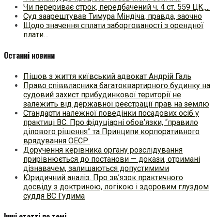
Чи перериває строк, передбачений ч. 4 ст. 559 ЦК,…
Суд заарештував Тимура Міндіча, правда, заочно
Щодо значення сплати заборгованості з орендної
плати…
Останні новини
Пішов з життя київський адвокат Андрій Галь
Право співвласника багатоквартирного будинку на
судовий захист прибудинкової території не
залежить від державної реєстрації прав на землю
Стандарти належної поведінки посадових осіб у
практиці ВC. Про фідуціарні обов’язки, “правило
ділового рішення” та Принципи корпоративного
врядування ОЕСР
Доручення керівника органу розслідування
прирівнюється до постанови — докази, отримані
дізнавачем, залишаються допустимими
Юридичний аналіз. Про зв’язок практичного
досвіду з доктриною, логікою і здоровим глуздом
суддя ВС Гудима
Інші статті по темі