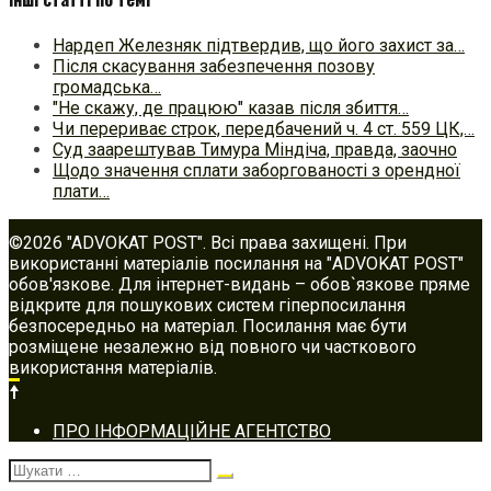
Нардеп Железняк підтвердив, що його захист за…
Після скасування забезпечення позову
громадська…
"Не скажу, де працюю" казав після збиття…
Чи перериває строк, передбачений ч. 4 ст. 559 ЦК,…
Суд заарештував Тимура Міндіча, правда, заочно
Щодо значення сплати заборгованості з орендної
плати…
©2026 "ADVOKAT POST". Всі права захищені. При
використанні матеріалів посилання на "ADVOKAT POST"
обов'язкове. Для інтернет-видань – обов`язкове пряме
відкрите для пошукових систем гіперпосилання
безпосередньо на матеріал. Посилання має бути
розміщене незалежно від повного чи часткового
використання матеріалів.
Footer
ПРО ІНФОРМАЦІЙНЕ АГЕНТСТВО
navigation
Шукати: