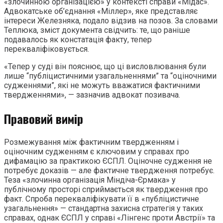
«злочинною організацією» у контексті справи «Мідас».
Адвокатське об’єднання «Міллер», яке представляє
інтереси Железняка, подало відзив на позов. За словами
Теплюка, зміст документа свідчить: те, що раніше
подавалось як констатація факту, тепер
перекваліфіковується.
«Тепер у суді він пояснює, що ці висловлювання були
лише “публіцистичними узагальненнями” та “оціночними
судженнями”, які не можуть вважатися фактичними
твердженнями», — зазначив адвокат позивача.
Правовий вимір
Розмежування між фактичним твердженням і
оціночним судженням є ключовим у справах про
дифамацію за практикою ЄСПЛ. Оціночне судження не
потребує доказів — але фактичне твердження потребує.
Теза «злочинна організація Міндіча-Єрмака» у
публічному просторі сприймається як твердження про
факт. Спроба перекваліфікувати її в «публіцистичне
узагальнення» — стандартна захисна стратегія у таких
справах, однак ЄСПЛ у справі «Лінгенс проти Австрії» та