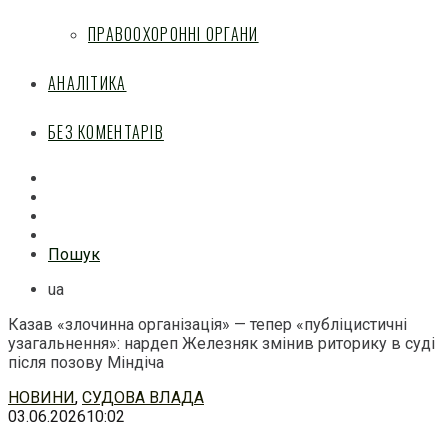
ПРАВООХОРОННІ ОРГАНИ
АНАЛІТИКА
БЕЗ КОМЕНТАРІВ
Facebook
Mail
Telegram
Feed
Пошук
ua
Казав «злочинна організація» — тепер «публіцистичні
узагальнення»: нардеп Железняк змінив риторику в суді
після позову Міндіча
Перейти
НОВИНИ
,
СУДОВА ВЛАДА
до
03.06.2026
10:02
змісту