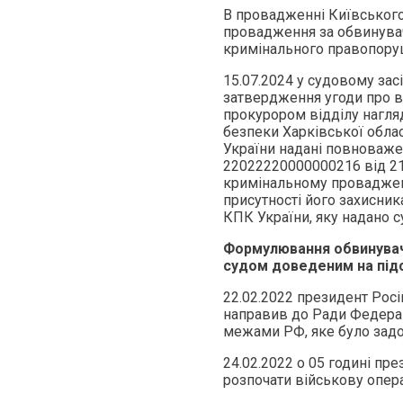
В провадженні Київського
провадження за обвинува
кримінального правопоруш
15.07.2024 у судовому за
затвердження угоди про в
прокурором відділу нагля
безпеки Харківської облас
України надані повноваж
22022220000000216 від 21.
кримінальному проваджен
присутності його захисника
КПК України, яку надано с
Формулювання обвинувач
судом доведеним на підс
22.02.2022 президент Росі
направив до Ради Федерац
межами РФ, яке було зад
24.02.2022 о 05 годині пр
розпочати військову опера