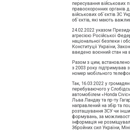
пересування військових пі
правоохоронних органів д
військових об`єктів ЗС Ук
об`єктів, які мають важл
24.02.2022 указом Президе
агресією Російської Федер
національної безпеки і обо
Конституції України, Зак
введено воєнний стан на вс
Разом з цим, встановлено
з 2003 року підтримував 
номер мобільного телефо
Так, 16.03.2022 у громад
перебуваючого у Слобідсь
автомобілем «Honda Civic»
Льва Ландау та пр-ту Гага
направлений на збір та п
розташування ЗСУ чи інши
формувань, за можливості 
інформація не розміщувал
Збройних сил України, Мі