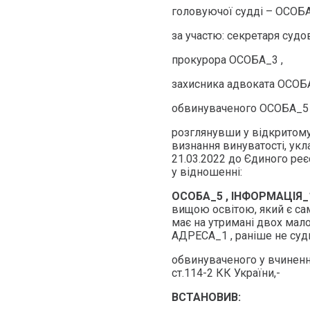
головуючої судді – ОСОБА
за участю: секретаря судо
прокурора ОСОБА_3 ,
захисника адвоката ОСОБА
обвинуваченого ОСОБА_5 
розглянувши у відкритому 
визнання винуватості, ук
21.03.2022 до Єдиного ре
у відношенні:
ОСОБА_5 , ІНФОРМАЦІЯ
вищою освітою, який є са
має на утримані двох мало
АДРЕСА_1 , раніше не суд
обвинуваченого у вчиненн
ст.114-2 КК України,-
ВСТАНОВИВ: