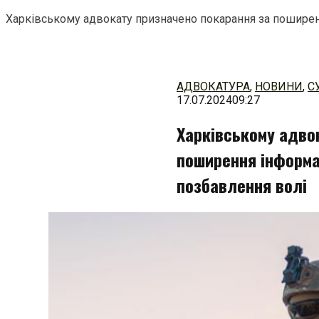
Харківському адвокату призначено покарання за поширенн
Перейти
до
змісту
АДВОКАТУРА
,
НОВИНИ
,
С
17.07.2024
09:27
Харківському адво
поширення інформац
позбавлення волі