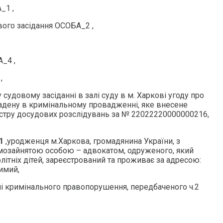
_1 ,
вого засідання ОСОБА_2 ,
_4 ,
,
судовому засіданні в залі суду в м. Харкові угоду про
ладену в кримінальному провадженні, яке внесене
єстру досудових розслідувань за № 22022220000000216,
_1
,уродженця м.Харкова, громадянина України, з
мозайнятою особою – адвокатом, одруженого, який
літніх дітей, зареєстрований та проживає за адресою:
имий,
і кримінального правопорушення, передбаченого ч.2