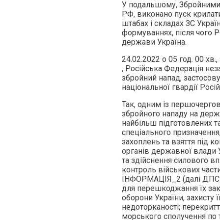
У подальшому, Збройними 
РФ, виконано пуск крилати
штабах і складах ЗС Украї
формуваннях, після чого 
держави Україна.
24.02.2022 о 05 год. 00 х
, Російська Федерація нез
збройний напад, застосов
національної гвардії Росі
Так, одним із першочергов
збройного нападу на держ
найбільш підготовлених та
спеціального призначення,
захоплень та взяття під к
органів державної влади 
та здійснення силового впл
контроль військових части
ІНФОРМАЦІЯ_2 (далі ДПС У
для перешкоджання їх зако
оборони України, захисту її
недоторканості; перекритт
морського сполучення по 