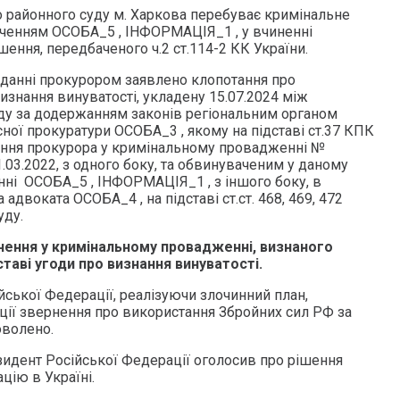
 районного суду м. Харкова перебуває кримінальне
ченням ОСОБА_5 , ІНФОРМАЦІЯ_1 , у вчиненні
ення, передбаченого ч.2 ст.114-2 КК України.
сіданні прокурором заявлено клопотання про
изнання винуватості, укладену 15.07.2024 між
ду за додержанням законів регіональним органом
ної прокуратури ОСОБА_3 , якому на підставі ст.37 КПК
ення прокурора у кримінальному провадженні №
03.2022, з одного боку, та обвинуваченим у даному
ні ОСОБА_5 , ІНФОРМАЦІЯ_1 , з іншого боку, в
 адвоката ОСОБА_4 , на підставі ст.ст. 468, 469, 472
уду.
ення у кримінальному провадженні, визнаного
таві угоди про визнання винуватості.
йської Федерації, реалізуючи злочинний план,
ії звернення про використання Збройних сил РФ за
оволено.
езидент Російської Федерації оголосив про рішення
цію в Україні.