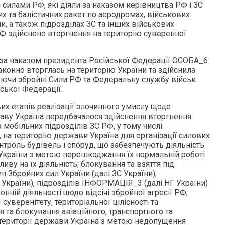
силами РФ, які діяли за наказом керівництва РФ і ЗС
х та балістичних ракет по аеродромах, військових
ни, а також підрозділах ЗС та інших військових
РФ здійснено вторгнення на територію суверенної
в., за наказом президента Російської Федерації ОСОБА_6
аконно вторглась на територію України та здійснила
уючи збройні Сили РФ та Федеральну службу військ
йської Федерації.
их етапів реалізації злочинного умислу щодо
аву Україна передбачалося здійснення вторгнення
 мобільних підрозділів ЗС РФ, у тому числі
 на територію держави Україна для організації силових
онтроль будівель і споруд, що забезпечують діяльність
України з метою перешкоджання їх нормальній роботі
иву на їх діяльність; блокування та взяття під
н Збройних сил України (далі ЗС України),
країни), підрозділів ІНФОРМАЦІЯ_3 (далі НГ України)
нній діяльності щодо відсічі збройної агресії РФ,
 суверенітету, територіальної цілісності та
я та блокування авіаційного, транспортного та
території держави Україна з метою недопущення