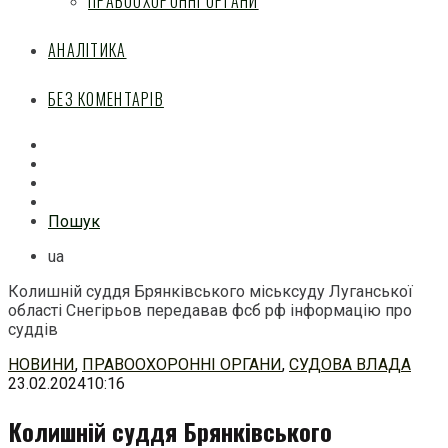
ПРАВООХОРОННІ ОРГАНИ
АНАЛІТИКА
БЕЗ КОМЕНТАРІВ
Facebook
Mail
Telegram
Feed
Пошук
ua
Колишній суддя Брянківського міськсуду Луганської
області Снегірьов передавав фсб рф інформацію про
суддів
Перейти
НОВИНИ
,
ПРАВООХОРОННІ ОРГАНИ
,
СУДОВА ВЛАДА
до
23.02.2024
10:16
змісту
Колишній суддя Брянківського