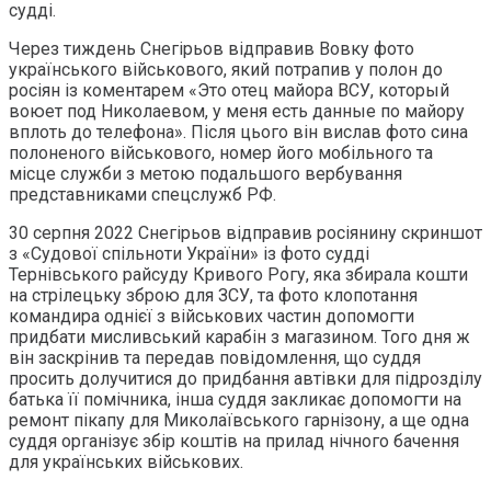
судді.
Через тиждень Снегірьов відправив Вовку фото
українського військового, який потрапив у полон до
росіян із коментарем «Это отец майора ВСУ, который
воюет под Николаевом, у меня есть данные по майору
вплоть до телефона». Після цього він вислав фото сина
полоненого військового, номер його мобільного та
місце служби з метою подальшого вербування
представниками спецслужб РФ.
30 серпня 2022 Снегірьов відправив росіянину скриншот
з «Судової спільноти України» із фото судді
Тернівського райсуду Кривого Рогу, яка збирала кошти
на стрілецьку зброю для ЗСУ, та фото клопотання
командира однієї з військових частин допомогти
придбати мисливський карабін з магазином. Того дня ж
він заскрінив та передав повідомлення, що суддя
просить долучитися до придбання автівки для підрозділу
батька її помічника, інша суддя закликає допомогти на
ремонт пікапу для Миколаївського гарнізону, а ще одна
суддя організує збір коштів на прилад нічного бачення
для українських військових.