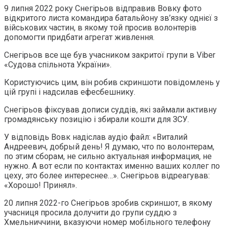
9 липня 2022 року Снегірьов відправив Вовку фото
відкритого листа командира батальйону зв’язку однієї з
військових частин, в якому той просив волонтерів
допомогти придбати агрегат живлення.
Снегірьов все ще був учасником закритої групи в Viber
«Судова спільнота України».
Користуючись цим, він робив скриншоти повідомлень у
цій групі і надсилав ефесбешнику.
Снегірьов фіксував дописи суддів, які займали активну
громадянську позицію і збирали кошти для ЗСУ.
У відповідь Вовк надіслав аудіо файл: «Виталий
Андреевич, добрый день! Я думаю, что по волонтерам,
по этим сборам, не сильно актуальная информация, не
нужно. А вот если по контактах именно ваших коллег по
цеху, это более интереснее…». Снегірьов відреагував:
«Хорошо! Принял».
20 липня 2022-го Снегірьов зробив скриншот, в якому
учасниця просила долучити до групи суддю з
Хмельниччини, вказуючи номер мобільного телефону