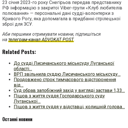
23 січня 2023-го року Снегірьов передав представнику
РФ інформацію з закритої Viber-групи «Клуб любителів
полювання» — персональні дані судді-волонтерки з
Кривого Рогу, яка допомагала в придбанні стрілецької
зброї для ЗСУ.
Аби першими отримувати новини, підпишіться
на
телеграм-канал ADVOKAT POST
.
Related Posts:
До судді Лисичанського міськсуду Луганської
області…
ВРП звільнила суддю Лисичанського міськсуду…
Продовжено строк тимчасового відсторонення
від…
Суд обрав запобіжний захід у вигляді застави 1,33…
Пішов з життя суддя Господарського суду
Луганської…
Пішов з життя суддя у відставці, колишній голова…
Останні новини