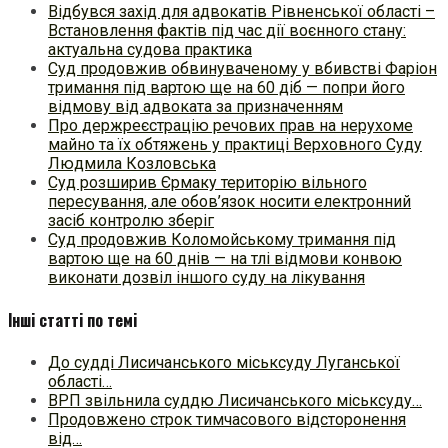
Відбувся захід для адвокатів Рівненської області –
Встановлення фактів під час дії воєнного стану:
актуальна судова практика
Суд продовжив обвинуваченому у вбивстві Фаріон
тримання під вартою ще на 60 діб — попри його
відмову від адвоката за призначенням
Про держреєстрацію речових прав на нерухоме
майно та їх обтяжень у практиці Верховного Суду
Людмила Козловська
Суд розширив Єрмаку територію вільного
пересування, але обов’язок носити електронний
засіб контролю зберіг
Суд продовжив Коломойському тримання під
вартою ще на 60 днів — на тлі відмови конвою
виконати дозвіл іншого суду на лікування
Інші статті по темі
До судді Лисичанського міськсуду Луганської
області…
ВРП звільнила суддю Лисичанського міськсуду…
Продовжено строк тимчасового відсторонення
від…