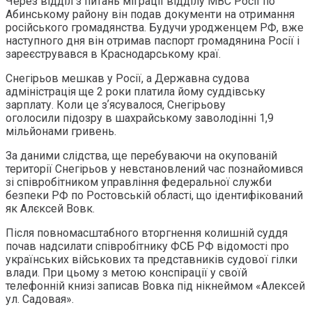
Через відділ з питань міграції відділу МВС Росії по
Абинському району він подав документи на отримання
російського громадянства. Будучи уродженцем РФ, вже
наступного дня він отримав паспорт громадянина Росії і
зареєструвався в Краснодарському краї.
Снегірьов мешкав у Росії, а Державна судова
адміністрація ще 2 роки платила йому суддівську
зарплату. Коли це зʼясувалося, Снегірьову
оголосили підозру в шахрайському заволодінні 1,9
мільйонами гривень.
За даними слідства, ще перебуваючи на окупованій
території Снегірьов у невстановлений час познайомився
зі співробітником управління федеральної служби
безпеки РФ по Ростовській області, що ідентифікований
як Алєксей Вовк.
Після повномасштабного вторгнення колишній суддя
почав надсилати співробітнику ФСБ РФ відомості про
українських військових та представників судової гілки
влади. При цьому з метою конспірації у своїй
телефонній книзі записав Вовка під нікнеймом «Алексей
ул. Садовая».