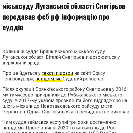
міськсуду Луганської області Снегірьов
передавав фсб рф інформацію про
суддів
Колишній суддя Брянківського міського суду
Луганської області Віталій Снегірьов підозрюється у
державній зраді.
Про це йдеться у
тексті підозри
на сайті Офісу
генпрокурора,
повідомляє
Судовий репортер.
Після окупації Брянківського району Снегірьова у 2016-
му тимчасово прикріпили до Рубіжанського міського
суду. У 2017-му указом президента його відряджено на
шість місяців до Новозаводського райсуду міста
Чернігова. Однак Снегірьов указ президента не виконав.
Чим суддя займався наступні три роки достеменно
невідомо. Проте в липні 2020-го він виїхав до Росії.