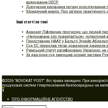
врядування ОЕСР
Доручення керівника органу розслідування 
Юридичний аналіз. Про зв’язок практичного 
Інші статті по темі
Адвокат Ліфлянчик прогнозує, що людей пе
«Непокаране зло повертається»: потерпілий 
Представник НААУ у Бельгії Зухейр Абдельті
Суд ЄС переклав тягар доведення джерела 
Римський статут ратифіковано Україною: не 
За два роки суд зменшив розмір застави Р
©2026 "ADVOKAT POST". Всі права захищені. При використ
пошукових систем гіперпосилання безпосередньо на матер
Footer
ПРО ІНФОРМАЦІЙНЕ АГЕНТСТВО
navigation
Шукати: