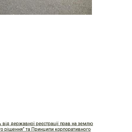
ь від державної реєстрації прав на землю
ого рішення” та Принципи корпоративного