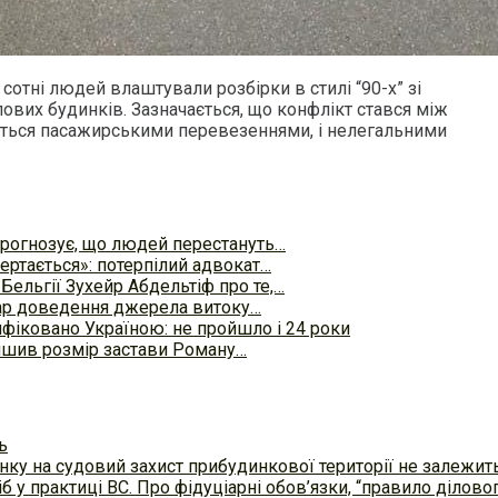
 сотні людей влаштували розбірки в стилі “90-х” зі
ових будинків. Зазначається, що конфлікт стався між
ються пасажирськими перевезеннями, і нелегальними
рогнозує, що людей перестануть…
ертається»: потерпілий адвокат…
ельгії Зухейр Абдельтіф про те,…
ар доведення джерела витоку…
ифіковано Україною: не пройшло і 24 роки
ншив розмір застави Роману…
ь
ку на судовий захист прибудинкової території не залежит
б у практиці ВC. Про фідуціарні обов’язки, “правило ділов