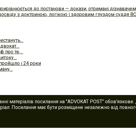
прирівнюється до постанови — докази, отримані дізнавач
досвіду з доктриною, логікою і здоровим глуздом суддя В
рестануть…
адвокат…
ф про те,…
витоку…
пройшло і 24 роки
оману…
анні матеріалів посилання на "ADVOKAT POST" обов'язкове.
іал. Посилання має бути розміщене незалежно від повного