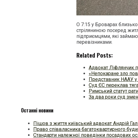
О 7:15 у Броварах близько
стріляниною посеред житл
підприємцями, які займа
перевізниками.
Related Posts:
Адвокат Ліфлянчик п
«Непокаране зло пов
Представник НААУ у Б
Суд ЄС переклав тяг
Римський статут рат
За два роки суд зме
Останні новини
Пішов з життя київський адвокат Андрій Гал
Право співвласника багатоквартирного будин
Стандарти належної поведінки посадових осі