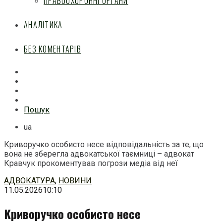
ПРАВООХОРОННІ ОРГАНИ
АНАЛІТИКА
БЕЗ КОМЕНТАРІВ
Facebook
Mail
Telegram
Feed
Пошук
ua
Криворучко особисто несе відповідальність за те, що
вона не зберегла адвокатської таємниці – адвокат
Кравчук прокоментував погрози медіа від неї
Перейти
АДВОКАТУРА
,
НОВИНИ
до
11.05.2026
10:10
змісту
Криворучко особисто несе