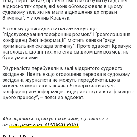
Тому, перш за все, претензії могли би були бути до неї
відносно тих справ, які вона обговорювала в цьому
судовому залі, які не мали відношення до справи
Зінченка”, – уточнив Кравчук.
У своєму дописі адвокатка зауважує, що
“підслуховування телефонних розмов” і “розголошення
конфіденційної інформації” містить ознаки “ряду
кримінальних складів злочину”. Проте адвокат Кравчук
наголошує, що дії тих, хто став свідком цих розмов, не
були умисними.
“Журналісти перебували в залі відкритого судового
засідання. Навіть якщо оголошена перерва в судовому
засіданні, журналісти не можуть передбачати, що в
якийсь момент хтось почне обговорювати якусь
конфіденційну інформацію відкрито і зупиняти фіксацію
цього процесу”, – пояснив адвокат.
Аби першими отримувати новини, підпишіться
на
телеграм-канал ADVOKAT POST
.