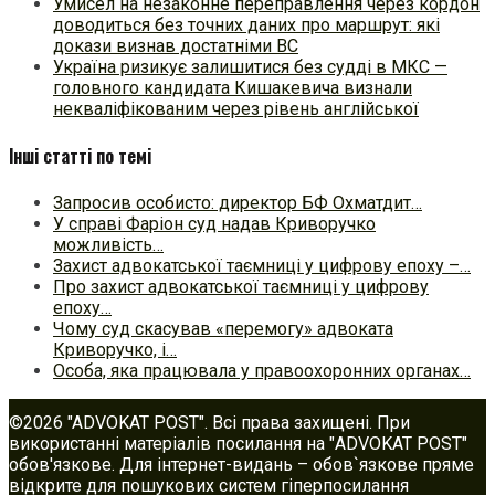
Умисел на незаконне переправлення через кордон
доводиться без точних даних про маршрут: які
докази визнав достатніми ВС
Україна ризикує залишитися без судді в МКС —
головного кандидата Кишакевича визнали
некваліфікованим через рівень англійської
Інші статті по темі
Запросив особисто: директор БФ Охматдит…
У справі Фаріон суд надав Криворучко
можливість…
Захист адвокатської таємниці у цифрову епоху –…
Про захист адвокатської таємниці у цифрову
епоху…
Чому суд скасував «перемогу» адвоката
Криворучко, і…
Особа, яка працювала у правоохоронних органах…
©2026 "ADVOKAT POST". Всі права захищені. При
використанні матеріалів посилання на "ADVOKAT POST"
обов'язкове. Для інтернет-видань – обов`язкове пряме
відкрите для пошукових систем гіперпосилання