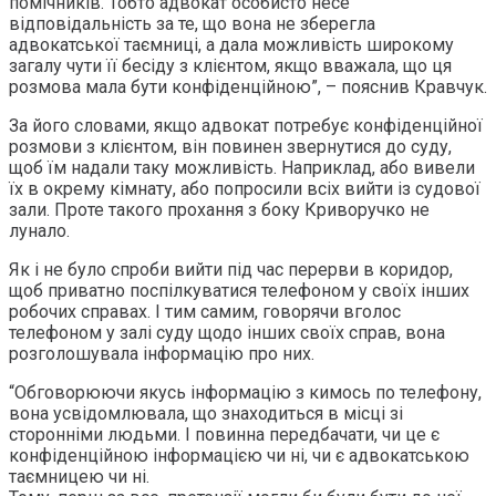
помічників. Тобто адвокат особисто несе
відповідальність за те, що вона не зберегла
адвокатської таємниці, а дала можливість широкому
загалу чути її бесіду з клієнтом, якщо вважала, що ця
розмова мала бути конфіденційною”, – пояснив Кравчук.
За його словами, якщо адвокат потребує конфіденційної
розмови з клієнтом, він повинен звернутися до суду,
щоб їм надали таку можливість. Наприклад, або вивели
їх в окрему кімнату, або попросили всіх вийти із судової
зали. Проте такого прохання з боку Криворучко не
лунало.
Як і не було спроби вийти під час перерви в коридор,
щоб приватно поспілкуватися телефоном у своїх інших
робочих справах. І тим самим, говорячи вголос
телефоном у залі суду щодо інших своїх справ, вона
розголошувала інформацію про них.
“Обговорюючи якусь інформацію з кимось по телефону,
вона усвідомлювала, що знаходиться в місці зі
сторонніми людьми. І повинна передбачати, чи це є
конфіденційною інформацією чи ні, чи є адвокатською
таємницею чи ні.