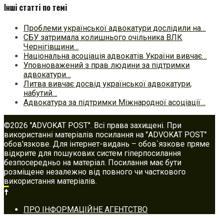
Інші статті по темі
Проблеми української адвокатури дослідили на…
СБУ затримала колишнього очільника ВЛК
Чернігівщини…
Національна асоціація адвокатів України вивчає…
Уповноважений з прав людини за підтримки
адвокатури…
Литва вивчає досвід української адвокатури,
набутий…
Адвокатура за підтримки Міжнародної асоціації…
©2026 "ADVOKAT POST". Всі права захищені. При
використанні матеріалів посилання на "ADVOKAT POST"
обов'язкове. Для інтернет-видань – обов`язкове пряме
відкрите для пошукових систем гіперпосилання
безпосередньо на матеріал. Посилання має бути
розміщене незалежно від повного чи часткового
використання матеріалів.
Footer
ПРО ІНФОРМАЦІЙНЕ АГЕНТСТВО
navigation