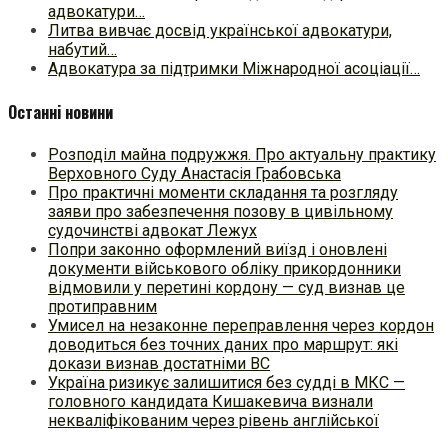
адвокатури…
Литва вивчає досвід української адвокатури,
набутий…
Адвокатура за підтримки Міжнародної асоціації…
Останні новини
Розподіл майна подружжя. Про актуальну практику
Верховного Суду Анастасія Грабовська
Про практичні моменти складання та розгляду
заяви про забезпечення позову в цивільному
судочинстві адвокат Лежух
Попри законно оформлений виїзд і оновлені
документи військового обліку прикордонники
відмовили у перетині кордону — суд визнав це
протиправним
Умисел на незаконне переправлення через кордон
доводиться без точних даних про маршрут: які
докази визнав достатніми ВС
Україна ризикує залишитися без судді в МКС —
головного кандидата Кишакевича визнали
некваліфікованим через рівень англійської