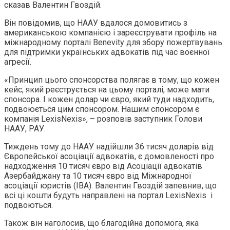
сказав Валентин Гвоздій.
Він повідомив, що НААУ вдалося домовитись з
американською компанією і зареєструвати профіль на
міжнародному порталі Benevity для збору пожертвувань
для підтримки українських адвокатів під час воєнної
агресії.
«Принцип цього спонсорства полягає в тому, що кожен
кейс, який реєструється на цьому порталі, може мати
спонсора. І кожен долар чи євро, який туди надходить,
подвоюється цим спонсором. Нашим спонсором є
компанія LexisNexis», – розповів заступник Голови
НААУ, РАУ.
Тиждень тому до НААУ надійшли 36 тисяч доларів від
Європейської асоціації адвокатів, є домовленості про
надходження 10 тисяч євро від Асоціації адвокатів
Азербайджану та 10 тисяч євро від Міжнародної
асоціації юристів (ІВА). Валентин Гвоздій запевнив, що
всі ці кошти будуть направлені на портал LexisNexis і
подвоються.
Також він наголосив, що благодійна допомога, яка