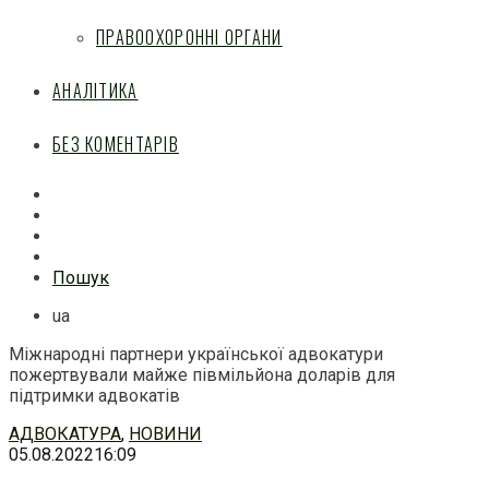
ПРАВООХОРОННІ ОРГАНИ
АНАЛІТИКА
БЕЗ КОМЕНТАРІВ
Facebook
Mail
Telegram
Feed
Пошук
ua
Міжнародні партнери української адвокатури
пожертвували майже півмільйона доларів для
підтримки адвокатів
Перейти
АДВОКАТУРА
,
НОВИНИ
до
05.08.2022
16:09
змісту