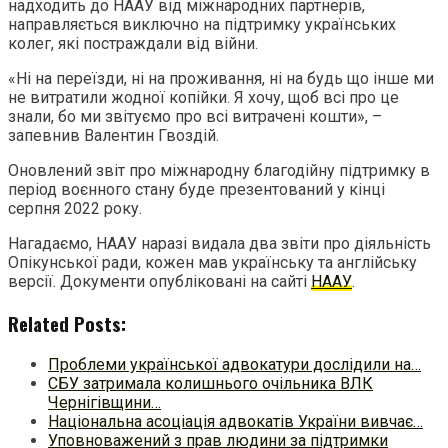
надходить до НААУ від міжнародних партнерів,
направляється виключно на підтримку українських
колег, які постраждали від війни.
«Ні на переїзди, ні на проживання, ні на будь що інше ми
не витратили жодної копійки. Я хочу, щоб всі про це
знали, бо ми звітуємо про всі витрачені кошти», –
запевнив Валентин Гвоздій.
Оновлений звіт про міжнародну благодійну підтримку в
період воєнного стану буде презентований у кінці
серпня 2022 року.
Нагадаємо, НААУ наразі видала два звіти про діяльність
Опікунської ради, кожен мав українську та англійську
версії. Документи опубліковані на сайті
НААУ
.
Related Posts:
Проблеми української адвокатури дослідили на…
СБУ затримала колишнього очільника ВЛК
Чернігівщини…
Національна асоціація адвокатів України вивчає…
Уповноважений з прав людини за підтримки