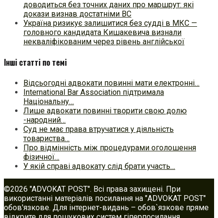
доводиться без точних даних про маршрут: які
докази визнав достатніми ВС
Україна ризикує залишитися без судді в МКС —
головного кандидата Кишакевича визнали
некваліфікованим через рівень англійської
Інші статті по темі
Відсьогодні адвокати повинні мати електронні…
International Bar Association підтримала
Національну…
Лише адвокати повинні творити свою долю
-народний…
Cуд не має права втручатися у діяльність
товариства…
Про відмінність між процедурами оголошення
фізичної…
У якій справі адвокату слід брати участь…
©2026 "ADVOKAT POST". Всі права захищені. При
використанні матеріалів посилання на "ADVOKAT POST"
обов'язкове. Для інтернет-видань – обов`язкове пряме
відкрите для пошукових систем гіперпосилання