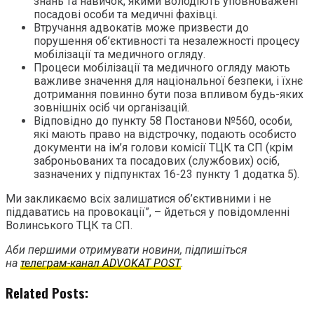
знань та навичок, якими володіють уповноважені
посадові особи та медичні фахівці.
Втручання адвокатів може призвести до
порушення об’єктивності та незалежності процесу
мобілізації та медичного огляду.
Процеси мобілізації та медичного огляду мають
важливе значення для національної безпеки, і їхнє
дотримання повинно бути поза впливом будь-яких
зовнішніх осіб чи організацій.
Відповідно до пункту 58 Постанови №560, особи,
які мають право на відстрочку, подають особисто
документи на ім’я голови комісії ТЦК та СП (крім
заброньованих та посадових (службових) осіб,
зазначених у підпунктах 16-23 пункту 1 додатка 5).
Ми закликаємо всіх залишатися об’єктивними і не
піддаватись на провокації”, – йдеться у повідомленні
Волинського ТЦК та СП.
Аби першими отримувати новини, підпишіться
на
телеграм-канал ADVOKAT POST
.
Related Posts: