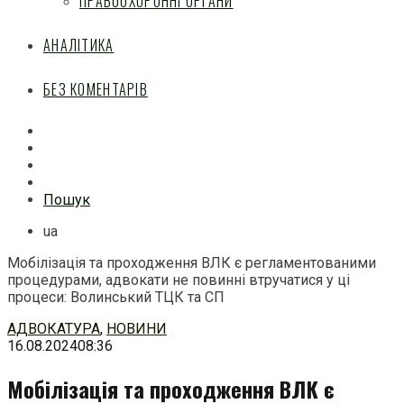
ПРАВООХОРОННІ ОРГАНИ
АНАЛІТИКА
БЕЗ КОМЕНТАРІВ
Facebook
Mail
Telegram
Feed
Пошук
ua
Мобілізація та проходження ВЛК є регламентованими
процедурами, адвокати не повинні втручатися у ці
процеси: Волинський ТЦК та СП
Перейти
АДВОКАТУРА
,
НОВИНИ
до
16.08.2024
08:36
змісту
Мобілізація та проходження ВЛК є