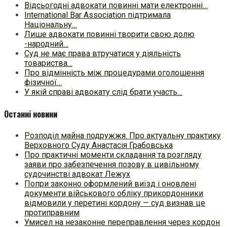
Відсьогодні адвокати повинні мати електронні…
International Bar Association підтримала
Національну…
Лише адвокати повинні творити свою долю
-народний…
Cуд не має права втручатися у діяльність
товариства…
Про відмінність між процедурами оголошення
фізичної…
У якій справі адвокату слід брати участь…
Останні новини
Розподіл майна подружжя. Про актуальну практику
Верховного Суду Анастасія Грабовська
Про практичні моменти складання та розгляду
заяви про забезпечення позову в цивільному
судочинстві адвокат Лежух
Попри законно оформлений виїзд і оновлені
документи військового обліку прикордонники
відмовили у перетині кордону — суд визнав це
протиправним
Умисел на незаконне переправлення через кордон