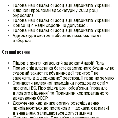
Голова Національної асоціації адвокатів України…
Ключові проблеми адвокатури у 2023 році
окреслила…
Голова Національної асоціації адвокатів України…
Конвенція Ради Європи не допускає…
Голова Національної асоціації адвокатів України…
Адвокатура сьогодні зберігає незалежність і
виборює…
Останні новини
Пішов з життя київський адвокат Андрій Галь
Право співвласника багатоквартирного будинку на
судовий захист прибудинкової території не
залежить від державної реєстрації прав на землю
Стандарти належної поведінки посадових осіб у
практиці ВC. Про фідуціарні обов’язки, “правило
ділового рішення” та Принципи корпоративного
врядування ОЕСР
Доручення керівника органу розслідування
прирівнюється до постанови — докази, отримані
дізнавачем, залишаються допустимими