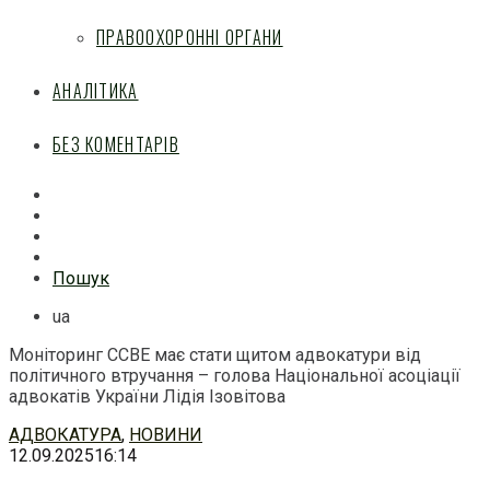
ПРАВООХОРОННІ ОРГАНИ
АНАЛІТИКА
БЕЗ КОМЕНТАРІВ
Facebook
Mail
Telegram
Feed
Пошук
ua
Моніторинг CCBE має стати щитом адвокатури від
політичного втручання – голова Національної асоціації
адвокатів України Лідія Ізовітова
Перейти
АДВОКАТУРА
,
НОВИНИ
до
12.09.2025
16:14
змісту