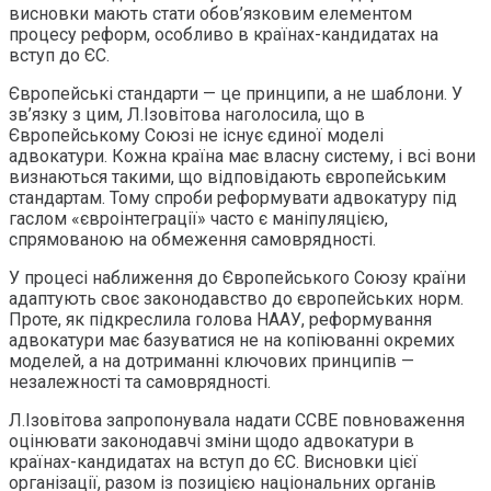
висновки мають стати обов’язковим елементом
процесу реформ, особливо в країнах-кандидатах на
вступ до ЄС.
Європейські стандарти — це принципи, а не шаблони. У
зв’язку з цим, Л.Ізовітова наголосила, що в
Європейському Союзі не існує єдиної моделі
адвокатури. Кожна країна має власну систему, і всі вони
визнаються такими, що відповідають європейським
стандартам. Тому спроби реформувати адвокатуру під
гаслом «євроінтеграції» часто є маніпуляцією,
спрямованою на обмеження самоврядності.
У процесі наближення до Європейського Союзу країни
адаптують своє законодавство до європейських норм.
Проте, як підкреслила голова НААУ, реформування
адвокатури має базуватися не на копіюванні окремих
моделей, а на дотриманні ключових принципів —
незалежності та самоврядності.
Л.Ізовітова запропонувала надати CCBE повноваження
оцінювати законодавчі зміни щодо адвокатури в
країнах-кандидатах на вступ до ЄС. Висновки цієї
організації, разом із позицією національних органів