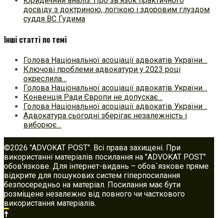
Юридичний аналіз. Про зв’язок практичного
досвіду з доктриною, логікою і здоровим глуздом
суддя ВС Гудима
Інші статті по темі
Голова Національної асоціації адвокатів України…
Ключові проблеми адвокатури у 2023 році
окреслила…
Голова Національної асоціації адвокатів України…
Конвенція Ради Європи не допускає…
Голова Національної асоціації адвокатів України…
Адвокатура сьогодні зберігає незалежність і
виборює…
©2026 "ADVOKAT POST". Всі права захищені. При
використанні матеріалів посилання на "ADVOKAT POST"
обов'язкове. Для інтернет-видань – обов`язкове пряме
відкрите для пошукових систем гіперпосилання
безпосередньо на матеріал. Посилання має бути
розміщене незалежно від повного чи часткового
використання матеріалів.