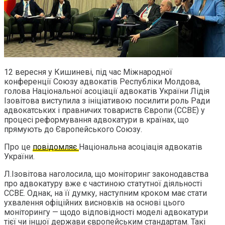
12 вересня у Кишиневі, під час Міжнародної
конференції Союзу адвокатів Республіки Молдова,
голова Національної асоціації адвокатів України Лідія
Ізовітова виступила з ініціативою посилити роль Ради
адвокатських і правничих товариств Європи (CCBE) у
процесі реформування адвокатури в країнах, що
прямують до Європейського Союзу.
Про це
повідомляє
Національна асоціація адвокатів
України.
Л.Ізовітова наголосила, що моніторинг законодавства
про адвокатуру вже є частиною статутної діяльності
CCBE. Однак, на її думку, наступним кроком має стати
ухвалення офіційних висновків на основі цього
моніторингу — щодо відповідності моделі адвокатури
тієї чи іншої держави європейським стандартам. Такі