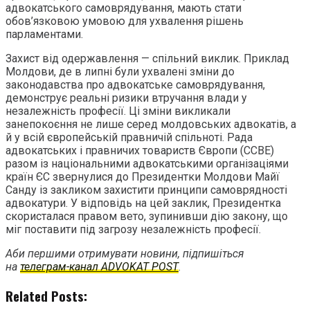
адвокатського самоврядування, мають стати
обов’язковою умовою для ухвалення рішень
парламентами.
Захист від одержавлення — спільний виклик. Приклад
Молдови, де в липні були ухвалені зміни до
законодавства про адвокатське самоврядування,
демонструє реальні ризики втручання влади у
незалежність професії. Ці зміни викликали
занепокоєння не лише серед молдовських адвокатів, а
й у всій європейській правничій спільноті. Рада
адвокатських і правничих товариств Європи (CCBE)
разом із національними адвокатськими організаціями
країн ЄС звернулися до Президентки Молдови Майї
Санду із закликом захистити принципи самоврядності
адвокатури. У відповідь на цей заклик, Президентка
скористалася правом вето, зупинивши дію закону, що
міг поставити під загрозу незалежність професії.
Аби першими отримувати новини, підпишіться
на
телеграм-канал ADVOKAT POST
.
Related Posts: