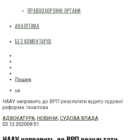
ПРАВООХОРОННІ ОРГАНИ
АНАЛІТИКА
БЕЗ КОМЕНТАРІВ
Facebook
Mail
Telegram
Feed
Пошук
ua
НААУ направить до ВРП результати аудиту судової
реформи: Ізовітова
Перейти
АДВОКАТУРА
,
НОВИНИ
,
СУДОВА ВЛАДА
до
03.12.2020
09:51
змісту
НААУ направить до ВРП результати