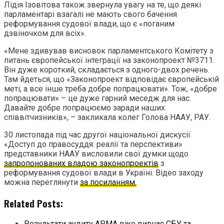
Лідія Ізовітова також звернула увагу на те, що деякі
парламентарі взагалі не мають свого бачення
реформування судової влади, що є «поганим
дзвіночком для всіх».
«Мене здивував висновок парламентського Комітету з
питань європейської інтеграції на законопроект №3711.
Він дуже короткий, складається з одного-двох речень.
Там йдеться, що «Законопроект відповідає європейській
меті, а все інше треба добре попрацювати». Тож, «добре
попрацювати» – це дуже гарний меседж для нас.
Давайте добре попрацюємо заради наших
співвітчизників», – закликала колег Голова НААУ, РАУ.
30 листопада під час другої національної дискусії
«Доступ до правосуддя: реалії та перспективи»
представники НААУ висловили свої думки щодо
запропонованих владою законопроектів
з
реформування судової влади в Україні. Відео заходу
можна переглянути
за посиланням.
Related Posts:
Результати аудиту АРМА вже вивчає СБУ та