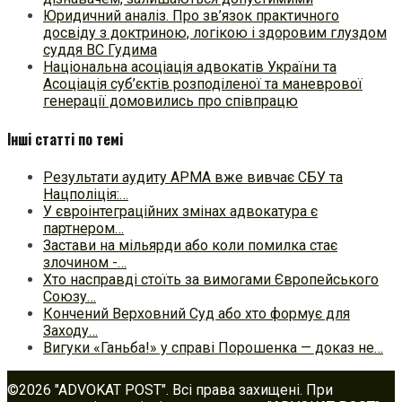
Юридичний аналіз. Про зв’язок практичного
досвіду з доктриною, логікою і здоровим глуздом
суддя ВС Гудима
Національна асоціація адвокатів України та
Асоціація суб’єктів розподіленої та маневрової
генерації домовились про співпрацю
Інші статті по темі
Результати аудиту АРМА вже вивчає СБУ та
Нацполіція:…
У євроінтеграційних змінах адвокатура є
партнером…
Застави на мільярди або коли помилка стає
злочином -…
Хто насправді стоїть за вимогами Європейського
Союзу…
Кончений Верховний Суд або хто формує для
Заходу…
Вигуки «Ганьба!» у справі Порошенка — доказ не…
©2026 "ADVOKAT POST". Всі права захищені. При