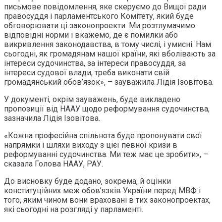
письмове повідомлення, яке скеруємо до Вищої ради
правосуддя і парламентського Комітету, який буде
обговорювати ці законопроекти. Ми розтлумачимо
відповідні норми і вкажемо, де є помилки або
викривлення законодавства, в тому числі, і умисні. Нам
сьогодні, як громадянам нашої країни, які вболівають за
інтереси судочинства, за інтереси правосуддя, за
інтереси судової влади, треба виконати свій
громадянський обов’язок», – зауважила Лідія Ізовітова.
У документі, окрім зауважень, буде викладено
пропозиції від НААУ щодо реформування судочинства,
зазначила Лідія Ізовітова.
«Кожна професійна спільнота буде пропонувати свої
напрямки і шляхи виходу з цієї певної кризи в
реформуванні судочинства. Ми теж має це зробити», –
сказала Голова НААУ, РАУ.
До висновку буде додано, зокрема, й оцінки
конституційних меж обов’язків України перед МВФ і
того, яким чином вони враховані в тих законопроектах,
які сьогодні на розгляді у парламенті.