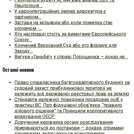
Нацполіція:…
У євроінтеграційних змінах адвокатура є
партнером…
Застави на мільярди або коли помилка стає
злочином -…
Хто насправді стоїть за вимогами Європейського
Союзу…
Кончений Верховний Суд або хто формує для
Заходу…
Вигуки «Ганьба!» у справі Порошенка — доказ не…
Останні новини
Право співвласника багатоквартирного будинку на
судовий захист прибудинкової території не
залежить від державної реєстрації прав на землю
Стандарти належної поведінки посадових осіб у
практиці ВC. Про фідуціарні обов’язки, “правило
ділового рішення” та Принципи корпоративного
врядування ОЕСР
Доручення керівника органу розслідування
прирівнюється до постанови — докази, отримані
дізнавачем, залишаються допустимими