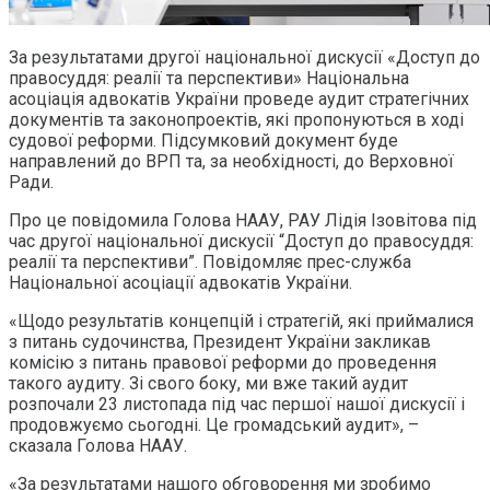
За результатами другої національної дискусії «Доступ до
правосуддя: реалії та перспективи» Національна
асоціація адвокатів України проведе аудит стратегічних
документів та законопроектів, які пропонуються в ході
судової реформи. Підсумковий документ буде
направлений до ВРП та, за необхідності, до Верховної
Ради.
Про це повідомила Голова НААУ, РАУ Лідія Ізовітова під
час другої національної дискусії “Доступ до правосуддя:
реалії та перспективи”. Повідомляє прес-служба
Національної асоціації адвокатів України.
«Щодо результатів концепцій і стратегій, які приймалися
з питань судочинства, Президент України закликав
комісію з питань правової реформи до проведення
такого аудиту. Зі свого боку, ми вже такий аудит
розпочали 23 листопада під час першої нашої дискусії і
продовжуємо сьогодні. Це громадський аудит», –
сказала Голова НААУ.
«За результатами нашого обговорення ми зробимо