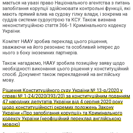
мається на увазі право Національного агентства з питань
запобігання корупції здійснювати контрольні функції, які
мають прямий влив на судову гілку влади, і зокрема на
суддів системи судоустрою та КСУ. Також визнана
неконституційною стаття 366-1 Кримінального кодексу
України.
Комітет НААУ зробив переклад цього рішення,
зважаючи на його резонанс та особливий інтерес до
нього з боку іноземних партнерів.
Також нагадаємо, НААУ зробила позиційну заяву щодо
необхідності виконання цього рішення у конституційний
спосіб. Документ також перекладений на англійську
мову.
Рішення Конституційного суду України № 13-р/2020 у
справі № 1-24/2020(393/20) за конституційним поданням
47 народних депутатів України від 4 серпня 2020 року
щодо конституційності окремих положень Закону
України «Про запобігання корупції» та Кримінального
кодексу України (неофіційний переклад англійською
мовою)