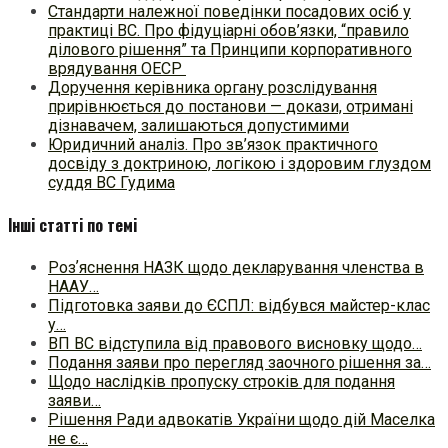
Стандарти належної поведінки посадових осіб у
практиці ВC. Про фідуціарні обов’язки, “правило
ділового рішення” та Принципи корпоративного
врядування ОЕСР
Доручення керівника органу розслідування
прирівнюється до постанови — докази, отримані
дізнавачем, залишаються допустимими
Юридичний аналіз. Про зв’язок практичного
досвіду з доктриною, логікою і здоровим глуздом
суддя ВС Гудима
Інші статті по темі
Розʼяснення НАЗК щодо декларування членства в
НААУ…
Підготовка заяви до ЄСПЛ: відбувся майстер-клас
у…
ВП ВС відступила від правового висновку щодо…
Подання заяви про перегляд заочного рішення за…
Щодо наслідків пропуску строків для подання
заяви…
Рішення Ради адвокатів України щодо дій Маселка
не є…