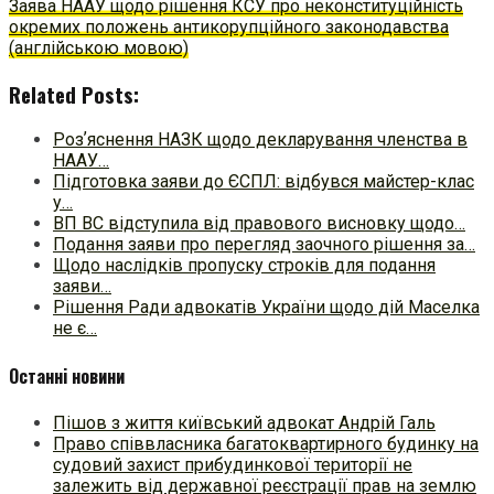
Заява НААУ щодо рішення КСУ про неконституційність
окремих положень антикорупційного законодавства
(англійською мовою)
Related Posts:
Розʼяснення НАЗК щодо декларування членства в
НААУ…
Підготовка заяви до ЄСПЛ: відбувся майстер-клас
у…
ВП ВС відступила від правового висновку щодо…
Подання заяви про перегляд заочного рішення за…
Щодо наслідків пропуску строків для подання
заяви…
Рішення Ради адвокатів України щодо дій Маселка
не є…
Останні новини
Пішов з життя київський адвокат Андрій Галь
Право співвласника багатоквартирного будинку на
судовий захист прибудинкової території не
залежить від державної реєстрації прав на землю