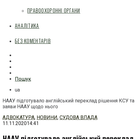
ПРАВООХОРОННІ ОРГАНИ
АНАЛІТИКА
БЕЗ КОМЕНТАРІВ
Facebook
Mail
Telegram
Feed
Пошук
ua
НААУ підготувало англійський переклад рішення КСУ та
заяви НААУ щодо нього
Перейти
АДВОКАТУРА
,
НОВИНИ
,
СУДОВА ВЛАДА
до
11.11.2020
14:41
змісту
НААУ підготувало англійський переклад