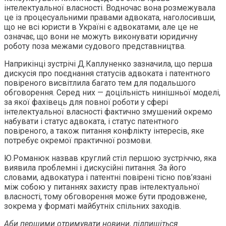
інтелектуальної власності. Водночас вона розмежувала
це із процесуальними правами адвоката, наголосивши,
що не всі юристи в Україні є адвокатами, але це не
означає, що вони не можуть виконувати юридичну
роботу поза межами судового представництва.
Наприкінці зустрічі Д.Каплуненко зазначила, що перша
дискусія про поєднання статусів адвоката і патентного
повіреного висвітлила багато тем для подальшого
обговорення. Серед них — доцільність нинішньої моделі,
за якої фахівець для повної роботи у сфері
інтелектуальної власності фактично змушений окремо
набувати і статус адвоката, і статус патентного
повіреного, а також питання конфлікту інтересів, яке
потребує окремої практичної розмови.
Ю.Романюк назвав круглий стіл першою зустріччю, яка
виявила проблемні і дискусійні питання. За його
словами, адвокатура і патентні повірені тісно пов’язані
між собою у питаннях захисту прав інтелектуальної
власності, тому обговорення може бути продовжене,
зокрема у форматі майбутніх спільних заходів.
Аби першими отримувати новини, підпишіться