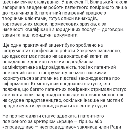
шестимісячне стажування. У дискусії П. Білицький також
заперечив зведення роботи патентного повіреного лише
до технічних дій: патентний повірений працює з
творчими клієнтами, готує описи винаходів,
торговельних марок, промислових зразків, а за
наявності кваліфікації з юридичних послуг — договори,
заяви та інші юридичні документи.
Ще один практичний акцент було зроблено на
інструментах професійної роботи. Зокрема, зазначено,
що адвокат має право на адвокатський запит, за
ненадання відповіді на який передбачена
адміністративна відповідальність, тоді як патентний
повірений такого інструменту не має і зазвичай
користується запитами на підставі законодавства про
інформацію. Коментуючи поєднання статусів, він
пояснив, що багато патентних повірених отримали статус
адвоката після запровадження адвокатської монополії
на судове представництво, оскільки інакше не могли б
продовжувати супроводжувати клієнтів у судах.
Не протиставляти статус адвоката і патентного
повіреного за критерієм «краще — гірше» або
«справедливо — несправедливо» закликав член Ради