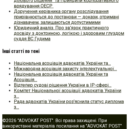
ділового рішення” та Принципи корпоративного
врядування ОЕСР
Доручення керівника органу розслідування
прирівнюється до постанови — докази, отримані
дізнавачем, залишаються допустимими
Юридичний аналіз. Про зв’язок практичного
досвіду з доктриною, логікою і здоровим глуздом
суддя ВС Гудима
Інші статті по темі
Національна асоціація адвокатів України та…
Міжнародна асоціація захисту інтелектуальної…
Національна асоціація адвокатів України та
Асоціація…
Відтепер судові рішення України в ІР-сфері…
Комітет Національної асоціації адвокатів України
з…
Рада адвокатів України роз’яснила статус диплома
з…
©2026 "ADVOKAT POST". Всі права захищені. При
використанні матеріалів посилання на "ADVOKAT POST"