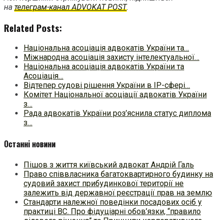
на
телеграм-канал ADVOKAT POST
.
Related Posts:
Національна асоціація адвокатів України та…
Міжнародна асоціація захисту інтелектуальної…
Національна асоціація адвокатів України та
Асоціація…
Відтепер судові рішення України в ІР-сфері…
Комітет Національної асоціації адвокатів України
з…
Рада адвокатів України роз’яснила статус диплома
з…
Останні новини
Пішов з життя київський адвокат Андрій Галь
Право співвласника багатоквартирного будинку на
судовий захист прибудинкової території не
залежить від державної реєстрації прав на землю
Стандарти належної поведінки посадових осіб у
практиці ВC. Про фідуціарні обов’язки, “правило