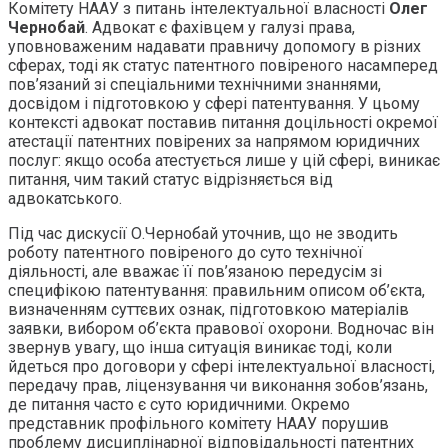
Комітету НААУ з питань інтелектуальної власності
Олег
Чернобай
. Адвокат є фахівцем у галузі права,
уповноваженим надавати правничу допомогу в різних
сферах, тоді як статус патентного повіреного насамперед
пов’язаний зі спеціальними технічними знаннями,
досвідом і підготовкою у сфері патентування. У цьому
контексті адвокат поставив питання доцільності окремої
атестації патентних повірених за напрямом юридичних
послуг: якщо особа атестується лише у цій сфері, виникає
питання, чим такий статус відрізняється від
адвокатського.
Під час дискусії О.Чернобай уточнив, що не зводить
роботу патентного повіреного до суто технічної
діяльності, але вважає її пов’язаною передусім зі
специфікою патентування: правильним описом об’єкта,
визначенням суттєвих ознак, підготовкою матеріалів
заявки, вибором об’єкта правової охорони. Водночас він
звернув увагу, що інша ситуація виникає тоді, коли
йдеться про договори у сфері інтелектуальної власності,
передачу прав, ліцензування чи виконання зобов’язань,
де питання часто є суто юридичними. Окремо
представник профільного комітету НААУ порушив
проблему дисциплінарної відповідальності патентних