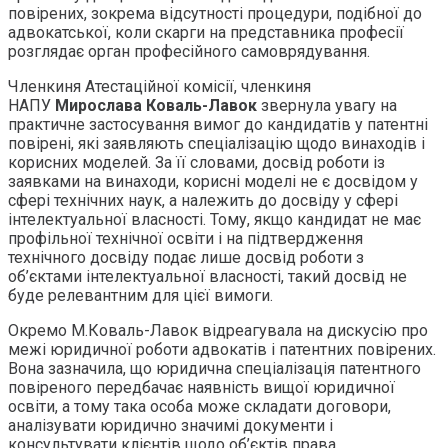
повірених, зокрема відсутності процедури, подібної до
адвокатської, коли скарги на представника професії
розглядає орган професійного самоврядування.
Членкиня Атестаційної комісії, членкиня
НАПУ
Мирослава Коваль-Лавок
звернула увагу на
практичне застосування вимог до кандидатів у патентні
повірені, які заявляють спеціалізацію щодо винаходів і
корисних моделей. За її словами, досвід роботи із
заявками на винаходи, корисні моделі не є досвідом у
сфері технічних наук, а належить до досвіду у сфері
інтелектуальної власності. Тому, якщо кандидат не має
профільної технічної освіти і на підтвердження
технічного досвіду подає лише досвід роботи з
об’єктами інтелектуальної власності, такий досвід не
буде релевантним для цієї вимоги.
Окремо М.Коваль-Лавок відреагувала на дискусію про
межі юридичної роботи адвокатів і патентних повірених.
Вона зазначила, що юридична спеціалізація патентного
повіреного передбачає наявність вищої юридичної
освіти, а тому така особа може складати договори,
аналізувати юридично значимі документи і
консультувати клієнтів щодо об’єктів права