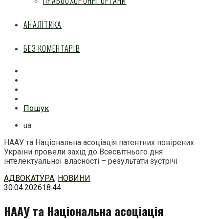
ПРАВООХОРОННІ ОРГАНИ
АНАЛІТИКА
БЕЗ КОМЕНТАРІВ
Facebook
Mail
Telegram
Feed
Пошук
ua
НААУ та Національна асоціація патентних повірених
України провели захід до Всесвітнього дня
інтелектуальної власності – результати зустрічі
Перейти
АДВОКАТУРА
,
НОВИНИ
до
30.04.2026
18:44
змісту
НААУ та Національна асоціація