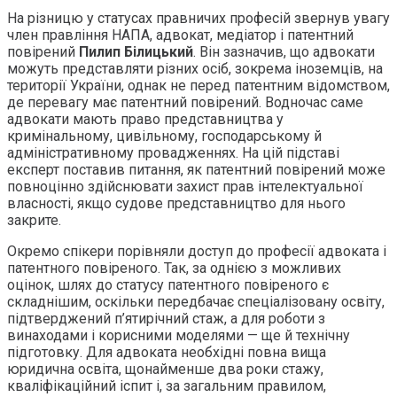
На різницю у статусах правничих професій звернув увагу
член правління НАПА, адвокат, медіатор і патентний
повірений
Пилип Білицький
. Він зазначив, що адвокати
можуть представляти різних осіб, зокрема іноземців, на
території України, однак не перед патентним відомством,
де перевагу має патентний повірений. Водночас саме
адвокати мають право представництва у
кримінальному, цивільному, господарському й
адміністративному провадженнях. На цій підставі
експерт поставив питання, як патентний повірений може
повноцінно здійснювати захист прав інтелектуальної
власності, якщо судове представництво для нього
закрите.
Окремо спікери порівняли доступ до професії адвоката і
патентного повіреного. Так, за однією з можливих
оцінок, шлях до статусу патентного повіреного є
складнішим, оскільки передбачає спеціалізовану освіту,
підтверджений п’ятирічний стаж, а для роботи з
винаходами і корисними моделями — ще й технічну
підготовку. Для адвоката необхідні повна вища
юридична освіта, щонайменше два роки стажу,
кваліфікаційний іспит і, за загальним правилом,