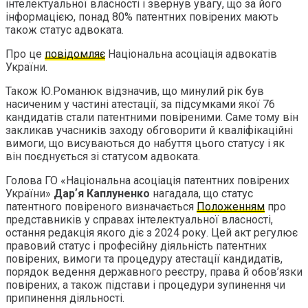
інтелектуальної власності і звернув увагу, що за його
інформацією, понад 80% патентних повірених мають
також статус адвоката.
Про це
повідомляє
Національна асоціація адвокатів
України.
Також Ю.Романюк відзначив, що минулий рік був
насиченим у частині атестації, за підсумками якої 76
кандидатів стали патентними повіреними. Саме тому він
закликав учасників заходу обговорити й кваліфікаційні
вимоги, що висуваються до набуття цього статусу і як
він поєднується зі статусом адвоката.
Голова ГО «Національна асоціація патентних повірених
України»
Дарʼя Каплуненко
нагадала, що статус
патентного повіреного визначається
Положенням
про
представників у справах інтелектуальної власності,
остання редакція якого діє з 2024 року. Цей акт регулює
правовий статус і професійну діяльність патентних
повірених, вимоги та процедуру атестації кандидатів,
порядок ведення державного реєстру, права й обов’язки
повірених, а також підстави і процедури зупинення чи
припинення діяльності.