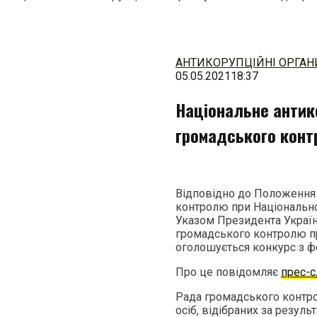
Перейти
до
змісту
АНТИКОРУПЦІЙНІ ОРГАН
05.05.2021
18:37
Національне антик
громадського кон
Відповідно до Положення
контролю при Національн
Указом Президента Україн
громадського контролю п
оголошується конкурс з 
Про це повідомляє
прес-
Рада громадського контр
осіб, відібраних за резуль