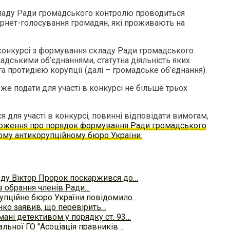
ладу Ради громадського контролю проводиться
рнет-голосування громадян, які проживають на
 конкурсі з формування складу Ради громадського
дськими об’єднаннями, статутна діяльність яких
та протидією корупції (далі – громадське об’єднання).
е подати для участі в конкурсі не більше трьох
я для участі в конкурсі, повинні відповідати вимогам,
оження про порядок формування Ради громадського
ому антикорупційному бюро України.
ду Віктор Пророк поскаржився до…
з обрання членів Ради…
упційне бюро України повідомило…
ко заявив, що перевірить…
мані детективом у порядку ст. 93…
льної ГО "Асоціація правників…