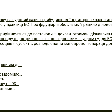
ку на судовий захист прибудинкової території не залежит
б у практиці ВC. Про фідуціарні обов’язки, “правило ділов
прирівнюється до постанови — докази, отримані дізнавач
досвіду з доктриною, логікою і здоровим глуздом суддя В
Асоціація суб’єктів розподіленої та маневрової генерації 
аржився до…
повідомило…
ить…
ку ст. 93…
авників…