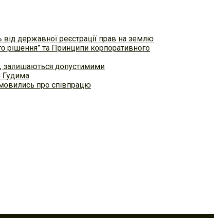
ь від державної реєстрації прав на землю
ого рішення” та Принципи корпоративного
ем, залишаються допустимими
С Гудима
домовились про співпрацю