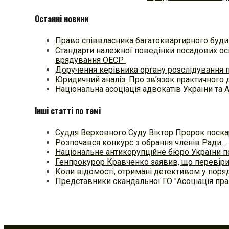
Останні новини
Право співвласника багатоквартирного будин
Стандарти належної поведінки посадових осі
врядування ОЕСР
Доручення керівника органу розслідування 
Юридичний аналіз. Про зв’язок практичного 
Національна асоціація адвокатів України та 
Інші статті по темі
Суддя Верховного Суду Віктор Пророк поск
Розпочався конкурс з обрання членів Ради…
Національне антикорупційне бюро України 
Генпрокурор Кравченко заявив, що перевір
Коли відомості, отримані детективом у поряд
Представники скандальної ГО "Асоціація пр