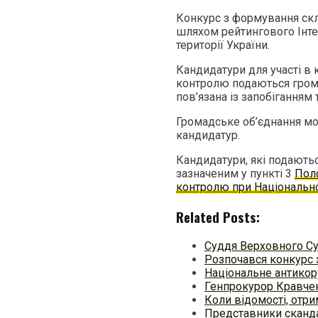
Конкурс з формування ск
шляхом рейтингового Інте
території України.
Кандидатури для участі в
контролю подаються грома
пов’язана із запобіганням 
Громадське об’єднання мож
кандидатур.
Кандидатури, які подаютьс
зазначеним у пункті 3
Пол
контролю при Національн
Related Posts:
Суддя Верховного Су
Розпочався конкурс 
Національне антикор
Генпрокурор Кравчен
Коли відомості, отри
Представники сканда