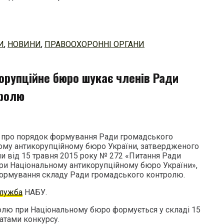
И
,
НОВИНИ
,
ПРАВООХОРОННІ ОРГАНИ
орупційне бюро шукає членів Ради
тролю
 про порядок формування Ради громадського
ому антикорупційному бюро України, затвердженого
и від 15 травня 2015 року № 272 «Питання Ради
ри Національному антикорупційному бюро України»,
формування складу Ради громадського контролю.
служба
НАБУ.
олю при Національному бюро формується у складі 15
татами конкурсу.