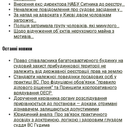
Внесення екс-директора НАБУ Ситника до реєстру…
Неналежне повідомлення про судове засідання у…
За напад на адвоката у Києві двом чоловікам
загрожує…
Поліція затримала групу чоловіків, які минулого…
Щодо відчуження об`єктів нерухомого майна з
мотивів…
Останні новини
Право співвласника багатоквартирного будинку на
судовий захист прибудинкової території не
залежить від державної реєстрації прав на землю
Стандарти належної поведінки посадових осіб у
практиці ВC. Про фідуціарні обов’язки, “правило
ділового рішення” та Принципи корпоративного
врядування ОЕСР
Доручення керівника органу розслідування
прирівнюється до постанови — докази, отримані
дізнавачем, залишаються допустимими
Юридичний аналіз. Про зв’язок практичного
досвіду з доктриною, логікою і здоровим глуздом
суддя ВС Гудима