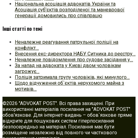
Національна асоціація адвокатів України та
Асоціація суб’єктів розподіленої та маневрової
генерації домовились про співпрацю
Інші статті по темі
Неналежне реагування патрульної поліції на
конфлікт…
Внесення екс-директора НАБУ Ситника до реєстру…
Неналежне повідомлення про судове засідання у…
За напад на адвоката у Києві двом чоловікам
загрожує…
Поліція затримала групу чоловіків, які минулого…
Щодо відчуження об`єктів нерухомого майна з
мотивів…
©2026 "ADVOKAT POST". Всі права захищені. При
використанні матеріалів посилання на "ADVOKAT POST"
обов'язкове. Для інтернет-видань – обов`язкове пряме
відкрите для пошукових систем гіперпосилання
безпосередньо на матеріал. Посилання має бути
розміщене незалежно від повного чи часткового