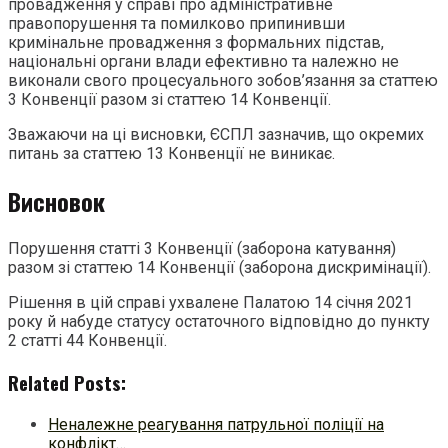
провадження у справі про адміністративне
правопорушення та помилково припинивши
кримінальне провадження з формальних підстав,
національні органи влади ефективно та належно не
виконали свого процесуального зобов’язання за статтею
3 Конвенції разом зі статтею 14 Конвенції.
Зважаючи на ці висновки, ЄСПЛ зазначив, що окремих
питань за статтею 13 Конвенції не виникає.
Висновок
Порушення статті 3 Конвенції (заборона катування)
разом зі статтею 14 Конвенції (заборона дискримінації).
Рішення в цій справі ухвалене Палатою 14 січня 2021
року й набуде статусу остаточного відповідно до пункту
2 статті 44 Конвенції.
Related Posts:
Неналежне реагування патрульної поліції на
конфлікт…