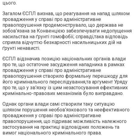
цього.
Загалом ЄСПЛ визнав, що реагування на напад шляхом
провадження у справі про адміністративне
правопорушення продемонструвало, що держава не
зобов’язана за Конвенцією забезпечувати недопущення
насильства на ґрунті гомофобії; справді,така відповідь
сприяла відчуттю безкарності насильницьких дій на
ґрунті ненависті.
ЄСПЛ відзначив позицію національних органів влади
про те, що остаточне засудження нападника в рамках
провадження у справі про адміністративне
правопорушення створило формальну перешкоду для
його кримінального переслідування,та аргумент Уряду
про те, що у зв’язку із цим незастосування ефективних
кримінально-правових механізмів було виправдано.
Однак органи влади самі створили таку ситуацію
шляхом порушення необов’язкового та неефективного
провадження у справі про адміністративне
правопорушення, що підриває можливість належного
застосування на практиці відповідних положень та
вимог національного кримінального права.