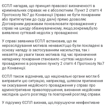
ЄСПЛ нагадав, що принцип правової визначеності в
кримінальних справах не є абсолютним. Пункт 2 статті 4
Протоколу No7 до Конвенції (право не бути покараним
або притягнутим до суду двічі) прямо дозволяє
Договірним державам поновлювати провадження у
справі на шкоду обвинуваченому, якщо,зокрема,було
виявлено суттєвий недолік у провадженні.
У справі заявника ЄСПЛ встановив, що як
нерозслідування мотивів ненависті,що були покладені в
основу нападу із застосуванням насильства, так і
невзяття до уваги таких мотивів під час призначення
нападнику покарання становило «суттєві недоліки» у
провадженні в розумінні пункту 2 статті 4 Протоколу No7
до Конвенції.
ЄСПЛ також відзначив, що національні органи могли б
виправити цю ситуацію, наприклад, шляхом припинення
чи скасування недійсного провадження у справі про
адміністративне правопорушення, визнання недійсним
наслідків цього розгляду та повторний розгляд справи.
У підсумку ЄСПЛ визнав, що,порушуючи неефективне