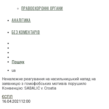
ПРАВООХОРОННІ ОРГАНИ
АНАЛІТИКА
БЕЗ КОМЕНТАРІВ
Facebook
Mail
Telegram
Feed
Пошук
ua
Неналежне реагування на насильницький напад на
заявницю з гомофобських мотивів порушило
Конвенцію: SABALIĆ v. Croatia
Перейти
ЄСПЛ
до
16.04.2021
12:00
змісту