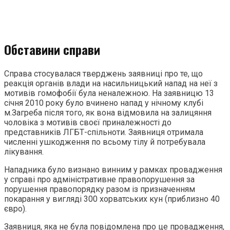
Обставини справи
Справа стосувалася тверджень заявниці про те, що
реакція органів влади на насильницький напад на неї з
мотивів гомофобії була неналежною. На заявницю 13
січня 2010 року було вчинено напад у нічному клубі
м.Загреба після того, як вона відмовила на залицяння
чоловіка з мотивів своєї приналежності до
представників ЛГБТ-спільноти. Заявниця отримала
численні ушкодження по всьому тілу й потребувала
лікування.
Нападника було визнано винним у рамках провадження
у справі про адміністративне правопорушення за
порушення правопорядку разом із призначенням
покарання у вигляді 300 хорватських кун (приблизно 40
євро).
Заявниця, яка не була повідомлена про це провадження,