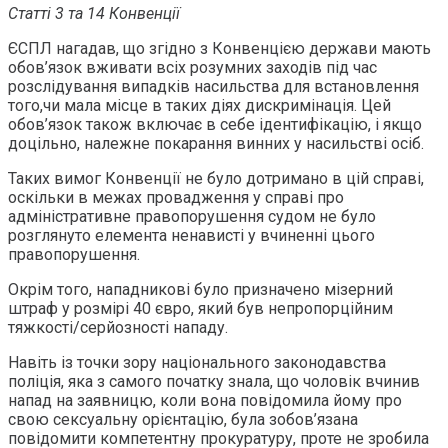
Статті 3 та 14 Конвенції
ЄСПЛ нагадав, що згідно з Конвенцією держави мають
обов’язок вживати всіх розумних заходів під час
розслідування випадків насильства для встановлення
того,чи мала місце в таких діях дискримінація. Цей
обов’язок також включає в себе ідентифікацію, і якщо
доцільно, належне покарання винних у насильстві осіб.
Таких вимог Конвенції не було дотримано в цій справі,
оскільки в межах провадження у справі про
адміністративне правопорушення судом не було
розглянуто елемента ненависті у вчиненні цього
правопорушення.
Окрім того, нападникові було призначено мізерний
штраф у розмірі 40 євро, який був непропорційним
тяжкості/серйозності нападу.
Навіть із точки зору національного законодавства
поліція, яка з самого початку знала, що чоловік вчинив
напад на заявницю, коли вона повідомила йому про
свою сексуальну орієнтацію, була зобов’язана
повідомити компетентну прокуратуру, проте не зробила