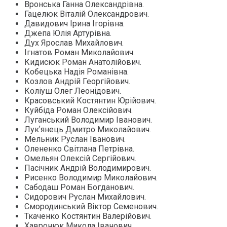
Вронська Ганна Олександрівна.
Гацелюк Віталій Олександрович.
Давидович Ірина Ігорівна.
Джепа Юлія Артурівна.
Дух Ярослав Михайлович.
Ігнатов Роман Миколайович.
Кидисюк Роман Анатолійович.
Кобецька Надія Романівна.
Козлов Андрій Георгійович.
Коліуш Олег Леонідович.
Красовський Костянтин Юрійович.
Куйбіда Роман Олексійович.
Луганський Володимир Іванович.
Лукʼянець Дмитро Миколайович.
Мельник Руслан Іванович.
Олененко Світлана Петрівна.
Омельян Олексій Сергійович.
Пасічник Андрій Володимирович.
Рисенко Володимир Миколайович.
Сабодаш Роман Богданович.
Сидорович Руслан Михайлович.
Смородинський Віктор Семенович.
Ткаченко Костянтин Валерійович.
Хавронюк Микола Іванович.