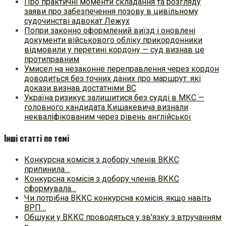
Про практичні моменти складання та розгляду
заяви про забезпечення позову в цивільному
судочинстві адвокат Лежух
Попри законно оформлений виїзд і оновлені
документи військового обліку прикордонники
відмовили у перетині кордону — суд визнав це
протиправним
Умисел на незаконне переправлення через кордон
доводиться без точних даних про маршрут: які
докази визнав достатніми ВС
Україна ризикує залишитися без судді в МКС —
головного кандидата Кишакевича визнали
некваліфікованим через рівень англійської
Інші статті по темі
Конкурсна комісія з добору членів ВККС
припинила…
Конкурсна комісія з добору членів ВККС
сформувала…
Чи потрібна ВККС конкурсна комісія, якщо навіть
ВРП…
Обшуки у ВККС проводяться у зв'язку з втручанням