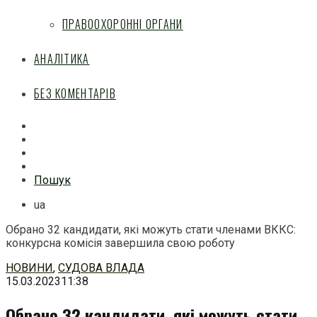
ПРАВООХОРОННІ ОРГАНИ
АНАЛІТИКА
БЕЗ КОМЕНТАРІВ
Facebook
Mail
Telegram
Feed
Пошук
ua
Обрано 32 кандидати, які можуть стати членами ВККС:
конкурсна комісія завершила свою роботу
Перейти
НОВИНИ
,
СУДОВА ВЛАДА
до
15.03.2023
11:38
змісту
Обрано 32 кандидати, які можуть стати