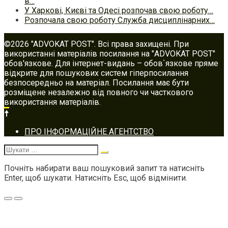
в…
У Харкові, Києві та Одесі розпочав свою роботу…
Розпочала свою роботу Служба дисциплінарних…
©2026 "ADVOKAT POST". Всі права захищені. При
використанні матеріалів посилання на "ADVOKAT POST"
обов'язкове. Для інтернет-видань – обов`язкове пряме
відкрите для пошукових систем гіперпосилання
безпосередньо на матеріал. Посилання має бути
розміщене незалежно від повного чи часткового
використання матеріалів.
Footer
ПРО ІНФОРМАЦІЙНЕ АГЕНТСТВО
navigation
Шукати:
Почніть набирати ваш пошуковий запит та натисніть
Enter, щоб шукати. Натисніть Esc, щоб відмінити.
Меню