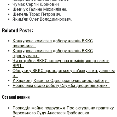
Чумак Сергій Юрійович.
Шевчук Галина Михайлівна.
Шепель Тарас Петрович.
Яким’як Олег Володимирович.
Related Posts:
Конкурсна комісія з добору членів ВККС
припинила…
Конкурсна комісія з добору членів ВККС
сформувала…
Чи потрібна ВККС конкурсна комісія, якщо навіть
ВРП…
Обшуки у ВККС проводяться у зв'язку з втручанням
в…
У Харкові, Києві та Одесі розпочав свою роботу…
Розпочала свою роботу Служба дисциплінарних…
Останні новини
Розподіл майна подружжя. Про актуальну практику
Верховного Суду Анастасія Грабовська