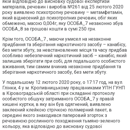
якій відповідно до висновку судової експертизи
матеріалів, речовин і виробів №261 від 25 лютого 2020
року виявлено психотропну речовину – метамфетамін,
який віднесений до психотропних речовин, обіг яких
обмежено, масою 0,004г, яку ОСОБА_7 незаконно збув
ОСОБА_8 за грошові кошти в сумі 250 грн.
Крім того, ОСОБА_7 , маючи умисел на незаконне
придбання та зберігання наркотичного засобу – канабісу,
без мети збуту, за невстановлених місця та часу придбав
особливо небезпечний наркотичний засіб – канабіс, який
залишив зберігати при собі, для подальшого особистого
вживання, тим самим вчинив незаконне придбання та
зберігання наркотичного засобу, без мети збуту.
У подальшому 12 лютого 2020 року, о 17:17 год, на вул.
Глінки, 4 у м. Кропивницькому працівниками УПН ГУНП
в Кіровоградській області при складанні протоколу
особистого обшуку затриманого ОСОБА_7 у правій
кишені куртки, в яку він був одягнений, виявлено
заклеєний клейкою стрічкою полімерний пакет, в
середині якого знаходився паперовий згорток з
речовиною рослинного походження тьмяно-зеленого
кольору, яка відповідно до висновку судової