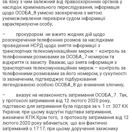
зв`язку з чим залежний від правоохоронних органів у
наслідок кримінального переслідування, інформація
щодо ОСОБА_8 умисно засекречена з метою
унеможливлення перевірки судом інформації
характеризуючи особу;
– прокурором не вжито жодних дій щодо
розсекречення телефонних розмов за наслідками
проведення НСРД щодо зняття інформації з
транспортних телекомунікаційних мереж – контроль за
телефонними розмовами за ОСОБА_7 номером та
відкриття їх захисту. Вважає, що знята інформація з
транспортних телекомунікаційних мереж – контроль за
телефонними розмовами за його номером, у сукупності
із зазначеним, підтверджує підбурювання
легендованою особою ОСОБА_8 до вчинення злочину;
– вказує на незаконність затримання ОСОБА_7 . Так,
у протоколі затримання від 12 лютого 2020 року,
підставою для затримання була підозра за ч. 1 ст. 307 КК
України, при цьому відсутні підстави затримання,
визначені КПК.Крім того, з протоколу затримання від 12
лютого 2020 року вбачається, що він фактично
затриманий о 17:17, при цьому доручення захиснику