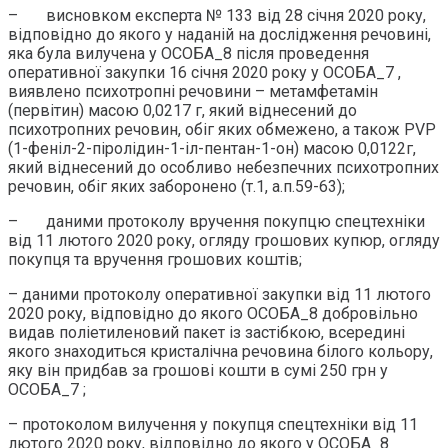
– висновком експерта № 133 від 28 січня 2020 року,
відповідно до якого у наданій на дослідження речовині,
яка була вилучена у ОСОБА_8 після проведення
оперативної закупки 16 січня 2020 року у ОСОБА_7 ,
виявлено психотропні речовини – метамфетамін
(первітин) масою 0,0217 г, який віднесений до
психотропних речовин, обіг яких обмежено, а також PVP
(1-феніл-2-піролідин-1-іл-пентан-1-он) масою 0,0122г,
який віднесений до особливо небезпечних психотропних
речовин, обіг яких заборонено (т.1, а.п.59-63);
– даними протоколу вручення покупцю спецтехніки
від 11 лютого 2020 року, огляду грошових купюр, огляду
покупця та вручення грошових коштів;
– даними протоколу оперативної закупки від 11 лютого
2020 року, відповідно до якого ОСОБА_8 добровільно
видав поліетиленовий пакет із застібкою, всередині
якого знаходиться кристалічна речовина білого кольору,
яку він придбав за грошові кошти в сумі 250 грн у
ОСОБА_7 ;
– протоколом вилучення у покупця спецтехніки від 11
лютого 2020 року, відповідно до якого у ОСОБА_8