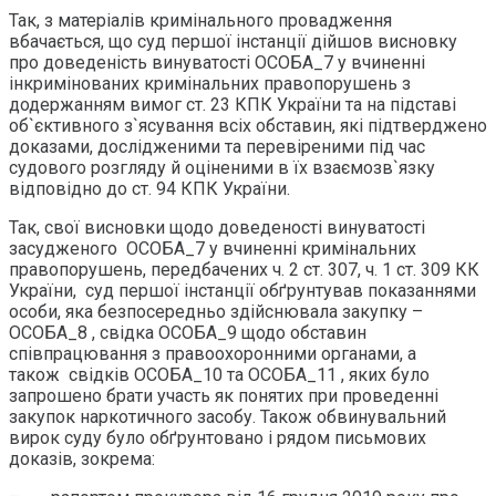
Так, з матеріалів кримінального провадження
вбачається, що суд першої інстанції дійшов висновку
про доведеність винуватості ОСОБА_7 у вчиненні
інкримінованих кримінальних правопорушень з
додержанням вимог ст. 23 КПК України та на підставі
об`єктивного з`ясування всіх обставин, які підтверджено
доказами, дослідженими та перевіреними під час
судового розгляду й оціненими в їх взаємозв`язку
відповідно до ст. 94 КПК України.
Так, свої висновки щодо доведеності винуватості
засудженого ОСОБА_7 у вчиненні кримінальних
правопорушень, передбачених ч. 2 ст. 307, ч. 1 ст. 309 КК
України, суд першої інстанції обґрунтував показаннями
особи, яка безпосередньо здійснювала закупку –
ОСОБА_8 , свідка ОСОБА_9 щодо обставин
співпрацювання з правоохоронними органами, а
також свідків ОСОБА_10 та ОСОБА_11 , яких було
запрошено брати участь як понятих при проведенні
закупок наркотичного засобу. Також обвинувальний
вирок суду було обґрунтовано і рядом письмових
доказів, зокрема: