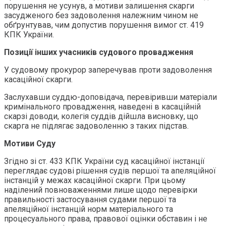
порушення не усунув, а мотиви залишення скарги
засудженого без задоволення належним чином не
обґрунтував, чим допустив порушення вимог ст. 419
КПК України.
Позиції інших учасників судового провадження
У судовому прокурор заперечував проти задоволення
касаційної скарги.
Заслухавши суддю-доповідача, перевіривши матеріали
кримінального провадження, наведені в касаційній
скарзі доводи, колегія суддів дійшла висновку, що
скарга не підлягає задоволенню з таких підстав.
Мотиви Суду
Згідно зі ст. 433 КПК України суд касаційної інстанції
переглядає судові рішення судів першої та апеляційної
інстанцій у межах касаційної скарги. При цьому
наділений повноваженнями лише щодо перевірки
правильності застосування судами першої та
апеляційної інстанцій норм матеріального та
процесуального права, правової оцінки обставин і не