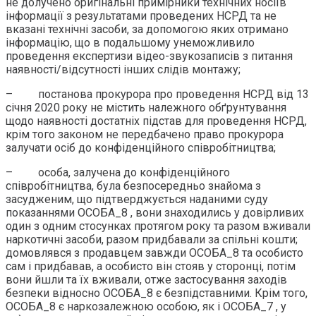
не долучено оригінальні примірники технічних носіїв
інформації з результатами проведених НСРД та не
вказані технічні засоби, за допомогою яких отримано
інформацію, що в подальшому унеможливило
проведення експертизи відео-звукозаписів з питання
наявності/відсутності інших слідів монтажу;
– постанова прокурора про проведення НСРД від 13
січня 2020 року не містить належного обґрунтування
щодо наявності достатніх підстав для проведення НСРД,
крім того законом не передбачено право прокурора
залучати осіб до конфіденційного співробітництва;
– особа, залучена до конфіденційного
співробітництва, була безпосередньо знайома з
засудженим, що підтверджується наданими суду
показаннями ОСОБА_8 , вони знаходились у довірливих
один з одним стосунках протягом року та разом вживали
наркотичні засоби, разом придбавали за спільні кошти;
домовлявся з продавцем завжди ОСОБА_8 та особисто
сам і придбавав, а особисто він стояв у сторонці, потім
вони йшли та їх вживали, отже застосування заходів
безпеки відносно ОСОБА_8 є безпідставними. Крім того,
ОСОБА_8 є наркозалежною особою, як і ОСОБА_7 , у