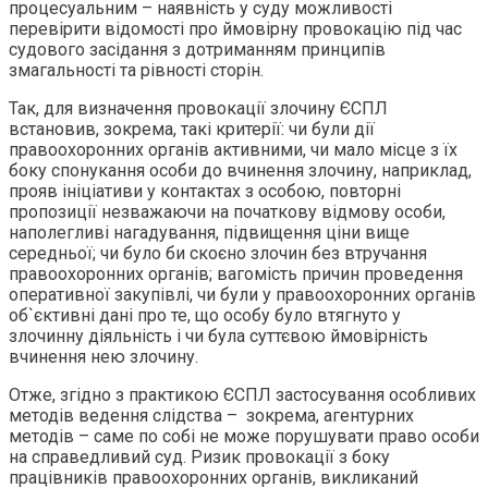
процесуальним – наявність у суду можливості
перевірити відомості про ймовірну провокацію під час
судового засідання з дотриманням принципів
змагальності та рівності сторін.
Так, для визначення провокації злочину ЄСПЛ
встановив, зокрема, такі критерії: чи були дії
правоохоронних органів активними, чи мало місце з їх
боку спонукання особи до вчинення злочину, наприклад,
прояв ініціативи у контактах з особою, повторні
пропозиції незважаючи на початкову відмову особи,
наполегливі нагадування, підвищення ціни вище
середньої; чи було би скоєно злочин без втручання
правоохоронних органів; вагомість причин проведення
оперативної закупівлі, чи були у правоохоронних органів
об`єктивні дані про те, що особу було втягнуто у
злочинну діяльність і чи була суттєвою ймовірність
вчинення нею злочину.
Отже, згідно з практикою ЄСПЛ застосування особливих
методів ведення слідства – зокрема, агентурних
методів – саме по собі не може порушувати право особи
на справедливий суд. Ризик провокації з боку
працівників правоохоронних органів, викликаний