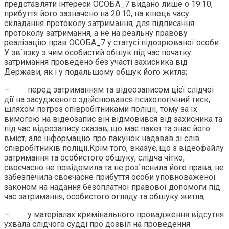
представляти інтереси ОСОБА_7 видано лише о 19:10,
прибуття його зазначено на 20:10, на кінець часу
складання протоколу затримання, для підписання
протоколу затримання, а не на реальну правову
реалізацію прав ОСОБА_7 у статусі підозрюваної особи.
У зв`язку з чим особистий обшук під час початку
затримання проведено без участі захисника від
Держави, як і у подальшому обшук його житла;
– перед затриманням та відеозаписом цієї слідчої
дії на засудженого здійснювався психологічний тиск,
шляхом погроз співробітниками поліції, тому за їх
вимогою на відеозапис він відмовився від захисника та
під час відеозапису сказав, що має пакет та знає його
вміст, але інформацію про пакунок надавав зі слів
співробітників поліції.Крім того, вказує, що з відеофайлу
затримання та особистого обшуку, слідча чітко,
своєчасно не повідомила та не роз`яснила його права, не
забезпечила своєчасне прибуття особи уповноваженої
законом на надання безоплатної правової допомоги під
час затримання, особистого огляду та обшуку житла;
– у матеріалах кримінального провадження відсутня
ухвала слідчого судді про дозвіл на проведення