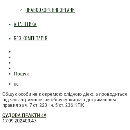
ПРАВООХОРОННІ ОРГАНИ
АНАЛІТИКА
БЕЗ КОМЕНТАРІВ
Facebook
Mail
Telegram
Feed
Пошук
ua
Обшук особи не є окремою слідчою дією, а проводиться
під час затримання чи обшуку житла з дотриманням
правил за ч. 7 ст. 223 і ч. 5 ст. 236 КПК
Перейти
СУДОВА ПРАКТИКА
до
17.09.2024
09:47
змісту