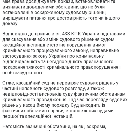
має права досліджувати докази, встановлювати та
визнавати доведеними обставини, що не були
встановлені в оскарженому судовому рішенні,
вирішувати питання про достовірність того чи іншого
доказу.
Відповідно до приписів ст. 438 КПК України підставами
для скасування або зміни судового рішення судом
касаційної інстанції є істотне порушення вимог
кримінального процесуального закону, неправильне
застосування закону України про кримінальну
відповідальність та невідповідність призначеного
покарання тяжкості кримінального правопорушення і
особі засудженого.
Отже, касаційний суд не перевіряє судових рішень у
частині неповноти судового розгляду, а також
невідповідності висновків суду фактичним обставинам
кримінального провадження. Під час перегляду судових
рішень у касаційному порядку Суд виходить із
фактичних обставин справи, встановлених судами
першої та апеляційної інстанцій.
Натомість зазначені обставини, на які, зокрема,