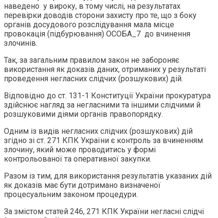
наведено у вироку, в тому числі, на результатах
перевірки доводів сторони захисту про те, що з боку
органів досудового розслідування мала місце
провокація (підбурювання) ОСОБА_7 до вчинення
злочинів.
Так, за загальним правилом закон не забороняє
використання як доказів даних, отриманих у результаті
проведення негласних слідчих (розшукових) дій.
Відповідно до ст. 131-1 Конституції України прокуратура
здійснює нагляд за негласними та іншими слідчими й
розшуковими діями органів правопорядку.
Одним із видів негласних слідчих (розшукових) дій
згідно зі ст. 271 КПК України є контроль за вчиненням
злочину, який може проводитись у формі
контрольованої та оперативної закупки.
Разом із тим, для використання результатів указаних дій
як доказів має бути дотримано визначеної
процесуальним законом процедури.
За змістом статей 246, 271 КПК України негласні слідчі