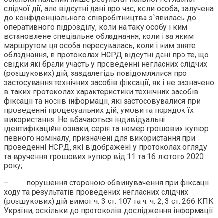
слідчої дії, але відсутні дані про час, коли особа, залучена
до конфіденціального співробітництва з`явилась до
оперативного підрозділу, коли на таку особу і ким
встановлене спеціальне обладнання, коли і за яким
маршрутом ця особа пересувалась, коли і ким зняте
обладнання, в протоколах НСРД відсутні дані про те, що
свідки які брали участь у проведенні негласних слідчих
(розшукових) дій, заздалегідь повідомлялися про
застосування технічних засобів фіксації, як і не зазначено
в таких протоколах характеристики технічних засобів
фіксації та носіїв інформації, які застосовувалися при
проведенні процесуальних дій, умови та порядок їх
використання. Не вбачаються індивідуальні
ідентифікаційні ознаки, серія та номер грошових купюр
певного номіналу, призначені для використання при
проведенні НСРД, які відображені у протоколах огляду
та вручення грошових купюр від 11 та 16 лютого 2020
року;
– порушення стороною обвинувачення при фіксації
ходу та результатів проведених негласних слідчих
(розшукових) дій вимог ч. 3 ст. 107 та ч. ч. 2, 3 ст. 266 КПК
України, оскільки до протоколів дослідження інформації