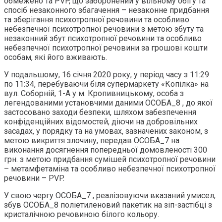
обмежено та PVP, що заборонений у вільному обігу та
спосіб незаконного збагачення – незаконне придбання
та зберігання психотропної речовини та особливо
небезпечної психотропної речовини з метою збуту та
незаконний збут психотропної речовини та особливо
небезпечної психотропної речовини за грошові кошти
особам, які його вживають.
У подальшому, 16 січня 2020 року, у період часу з 11:29
по 11:34, перебуваючи біля супермаркету «Копілка» на
вул. Соборній, 1-А у м. Кропивницькому, особа з
легендованими установчими даними ОСОБА_8 , до якої
застосовано заходи безпеки, шляхом забезпечення
конфіденційних відомостей, діючи на добровільних
засадах, у порядку та на умовах, зазначених законом, з
метою викриття злочину, передав ОСОБА_7 на
виконання досягнення попередньої домовленості 300
грн. з метою придбання сумішей психотропної речовини
– метамфетаміна та особливо небезпечної психотропної
речовини – PVP.
У свою чергу ОСОБА_7 , реалізовуючи вказаний умисел,
збув ОСОБА_8 поліетиленовий пакетик на зіп-застібці з
кристалічною речовиною білого кольору.