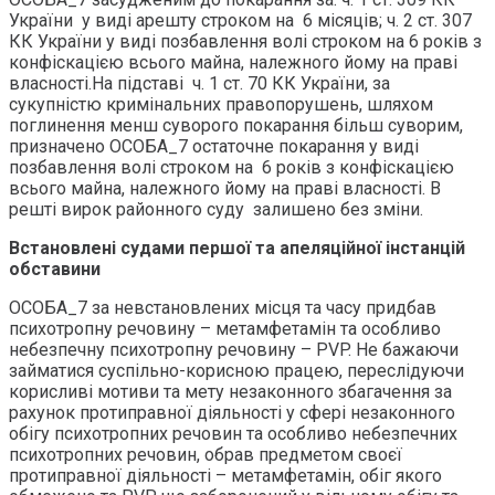
України у виді арешту строком на 6 місяців; ч. 2 ст. 307
КК України у виді позбавлення волі строком на 6 років з
конфіскацією всього майна, належного йому на праві
власності.На підставі ч. 1 ст. 70 КК України, за
сукупністю кримінальних правопорушень, шляхом
поглинення менш суворого покарання більш суворим,
призначено ОСОБА_7 остаточне покарання у виді
позбавлення волі строком на 6 років з конфіскацією
всього майна, належного йому на праві власності. В
решті вирок районного суду залишено без зміни.
Встановлені судами першої та апеляційної інстанцій
обставини
ОСОБА_7 за невстановлених місця та часу придбав
психотропну речовину – метамфетамін та особливо
небезпечну психотропну речовину – PVP. Не бажаючи
займатися суспільно-корисною працею, переслідуючи
корисливі мотиви та мету незаконного збагачення за
рахунок протиправної діяльності у сфері незаконного
обігу психотропних речовин та особливо небезпечних
психотропних речовин, обрав предметом своєї
протиправної діяльності – метамфетамін, обіг якого