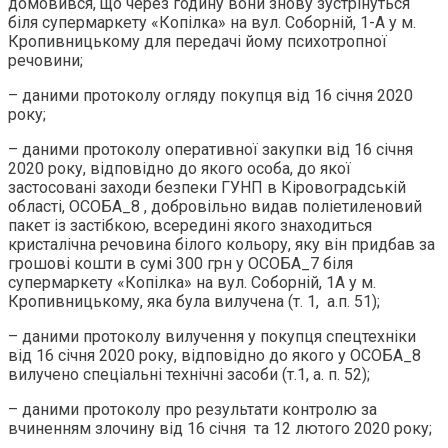
домовився, що через годину вони знову зустрінуться
біля супермаркету «Копілка» на вул. Соборній, 1-А у м.
Кропивницькому для передачі йому психотропної
речовини;
– даними протоколу огляду покупця від 16 січня 2020
року;
– даними протоколу оперативної закупки від 16 січня
2020 року, відповідно до якого особа, до якої
застосовані заходи безпеки ГУНП в Кіровоградській
області, ОСОБА_8 , добровільно видав поліетиленовий
пакет із застібкою, всередині якого знаходиться
кристалічна речовина білого кольору, яку він придбав за
грошові кошти в сумі 300 грн у ОСОБА_7 біля
супермаркету «Копілка» на вул. Соборній, 1А у м.
Кропивницькому, яка була вилучена (т. 1, а.п. 51);
– даними протоколу вилучення у покупця спецтехніки
від 16 січня 2020 року, відповідно до якого у ОСОБА_8
вилучено спеціальні технічні засоби (т.1, а. п. 52);
– даними протоколу про результати контролю за
вчиненням злочину від 16 січня та 12 лютого 2020 року;