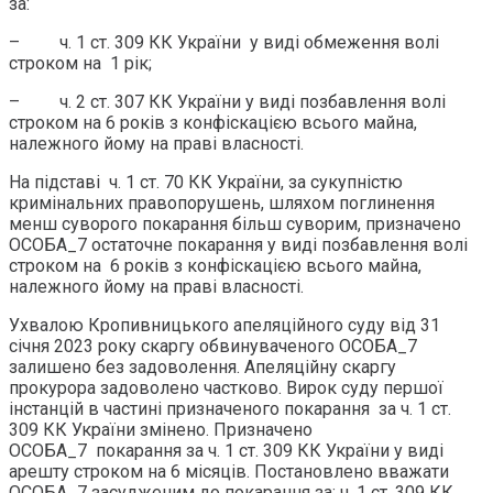
за:
– ч. 1 ст. 309 КК України у виді обмеження волі
строком на 1 рік;
– ч. 2 ст. 307 КК України у виді позбавлення волі
строком на 6 років з конфіскацією всього майна,
належного йому на праві власності.
На підставі ч. 1 ст. 70 КК України, за сукупністю
кримінальних правопорушень, шляхом поглинення
менш суворого покарання більш суворим, призначено
ОСОБА_7 остаточне покарання у виді позбавлення волі
строком на 6 років з конфіскацією всього майна,
належного йому на праві власності.
Ухвалою Кропивницького апеляційного суду від 31
січня 2023 року скаргу обвинуваченого ОСОБА_7
залишено без задоволення. Апеляційну скаргу
прокурора задоволено частково. Вирок суду першої
інстанцій в частині призначеного покарання за ч. 1 ст.
309 КК України змінено. Призначено
ОСОБА_7 покарання за ч. 1 ст. 309 КК України у виді
арешту строком на 6 місяців. Постановлено вважати
ОСОБА_7 засудженим до покарання за: ч. 1 ст. 309 КК