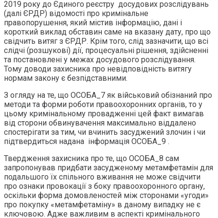
2019 року до Єдиного реєстру досудових розслідувань
(далі ЄРДР) відомості про кримінальне
правопорушення, який містив інформацію, дані і
короткий виклад обставин саме на вказану дату, про що
свідчить витяг з ЄРДР. Крім того, слід зазначити, що всі
слідчі (розшукові) дії, процесуальні рішення, здійсненні
та постановлені у межах досудового розслідування.
Тому доводи захисника про невідповідність витягу
нормам закону є безпідставними.
З огляду на те, що ОСОБА_7 як військовий обізнаний про
методи та форми роботи правоохоронних органів, то у
цьому кримінальному провадженні цей факт вимагав
від сторони обвинувачення максимально віддалено
спостерігати за тим, чи вчинить засуджений злочин і чи
підтвердиться надана інформація ОСОБА_9 .
Твердження захисника про те, що ОСОБА_8 сам
запропонував придбати засудженому метамфетамін для
подальшого їх спільного вживання не може свідчити
про ознаки провокації з боку правоохоронного органу,
оскільки форма домовленостей між сторонами «угоди»
про покупку «метамфетаміну» в даному випадку не є
ключовою. Адже важливим в аспекті кримінального