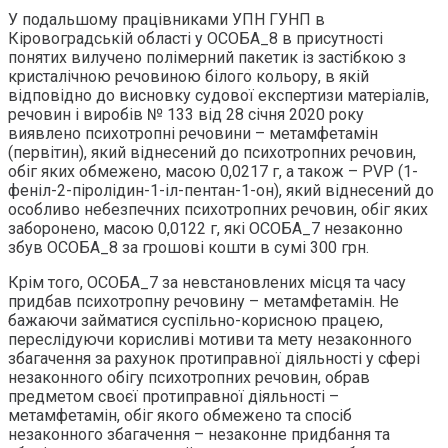
У подальшому працівниками УПН ГУНП в
Кіровоградській області у ОСОБА_8 в присутності
понятих вилучено полімерний пакетик із застібкою з
кристалічною речовиною білого кольору, в якій
відповідно до висновку судової експертизи матеріалів,
речовин і виробів № 133 від 28 січня 2020 року
виявлено психотропні речовини – метамфетамін
(первітин), який віднесений до психотропних речовин,
обіг яких обмежено, масою 0,0217 г, а також – PVP (1-
феніл-2-піролідин-1-іл-пентан-1-он), який віднесений до
особливо небезпечних психотропних речовин, обіг яких
заборонено, масою 0,0122 г, які ОСОБА_7 незаконно
збув ОСОБА_8 за грошові кошти в сумі 300 грн.
Крім того, ОСОБА_7 за невстановлених місця та часу
придбав психотропну речовину – метамфетамін. Не
бажаючи займатися суспільно-корисною працею,
переслідуючи корисливі мотиви та мету незаконного
збагачення за рахунок протиправної діяльності у сфері
незаконного обігу психотропних речовин, обрав
предметом своєї протиправної діяльності –
метамфетамін, обіг якого обмежено та спосіб
незаконного збагачення – незаконне придбання та