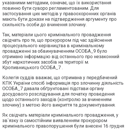
указаними методами, означає, що їх використання
повинно бути суворо регламентованим. Для
застосування цих методів у правоохоронних органів
мають бути докази на підтвердження аргументу про
схильність особи до вчинення злочину.
Так, матеріали цього кримінального провадження
свідчать про те, що прокурором під час здійснення
процесуального керівництва в кримінальному
провадженні за обвинуваченням ОСОБА_9 було
отримано інформацію від останнього про незаконний
збут наркотичних засобів на території м.
Кропивницького ОСОБА_7 .
Колегія суддів вважає, що отримана у передбачений
КПК України спосіб інформація про злочинну діяльність
ОСОБА_7 давала обґрунтовані підстави органу
досудового розслідування для початку проведення
щодо останнього заходів (контролю за вчиненням
злочину) з метою його викриття та документування.
Як свідчать матеріали кримінального провадження, у
зв`язку із самостійним виявленням прокурором
кримінального правопорушення були внесені 16 грудня