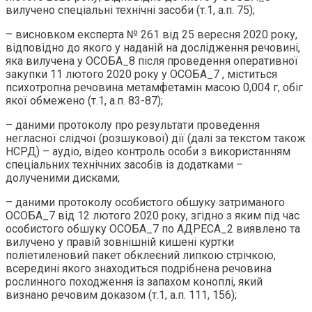
вилучено спеціальні технічні засоби (т.1, а.п. 75);
– висновком експерта № 261 від 25 вересня 2020 року,
відповідно до якого у наданій на дослідження речовині,
яка вилучена у ОСОБА_8 після проведення оперативної
закупки 11 лютого 2020 року у ОСОБА_7 , міститься
психотропна речовина метамфетамін масою 0,004 г, обіг
якої обмежено (т.1, а.п. 83-87);
– даними протоколу про результати проведення
негласної слідчої (розшукової) дії (далі за текстом також
НСРД) – аудіо, відео контроль особи з використанням
спеціальних технічних засобів із додатками –
долученими дисками;
– даними протоколу особистого обшуку затриманого
ОСОБА_7 від 12 лютого 2020 року, згідно з яким під час
особистого обшуку ОСОБА_7 по АДРЕСА_2 виявлено та
вилучено у правій зовнішній кишені куртки
поліетиленовий пакет обклеєний липкою стрічкою,
всередині якого знаходиться подрібнена речовина
рослинного походження із запахом коноплі, який
визнано речовим доказом (т.1, а.п. 111, 156);