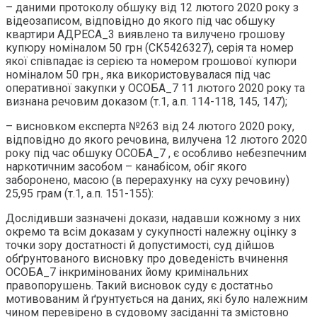
– даними протоколу обшуку від 12 лютого 2020 року з
відеозаписом, відповідно до якого під час обшуку
квартири АДРЕСА_3 виявлено та вилучено грошову
купюру номіналом 50 грн (СК5426327), серія та номер
якої співпадає із серією та номером грошової купюри
номіналом 50 грн., яка використовувалася під час
оперативної закупки у ОСОБА_7 11 лютого 2020 року та
визнана речовим доказом (т.1, а.п. 114-118, 145, 147);
– висновком експерта №263 від 24 лютого 2020 року,
відповідно до якого речовина, вилучена 12 лютого 2020
року під час обшуку ОСОБА_7 , є особливо небезпечним
наркотичним засобом – канабісом, обіг якого
заборонено, масою (в перерахунку на суху речовину)
25,95 грам (т.1, а.п. 151-155):
Дослідивши зазначені докази, надавши кожному з них
окремо та всім доказам у сукупності належну оцінку з
точки зору достатності й допустимості, суд дійшов
обґрунтованого висновку про доведеність вчинення
ОСОБА_7 інкримінованих йому кримінальних
правопорушень. Такий висновок суду є достатньо
мотивованим й ґрунтується на даних, які було належним
чином перевірено в судовому засіданні та змістовно