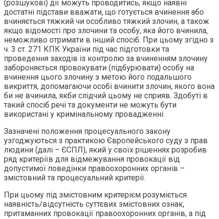
(розшукові) дії можуть проводитись, якщо наявні
достатні підстави вважати, що готується вчинення або
вчиняється тяжкий чи особливо тяжкий злочин, а також
якщо відомості про злочини та особу, яка його вчинила,
неможливо отримати в інший спосіб. При цьому згідно з
ч. 3 ст. 271 КПК України під час підготовки та
проведення заходів із контролю за вчиненням злочину
забороняється провокувати (підбурювати) особу на
вчинення цього злочину з метою його подальшого
викриття, допомагаючи особі вчинити злочин, якого вона
би не вчинила, якби слідчий цьому не сприяв. Здобуті в
такий спосіб речі та документи не можуть бути
використані у кримінальному провадженні.
Зазначені положення процесуального закону
узгоджуються з практикою Європейського суду з прав
людини (далі – ЄСПЛ), який у своїх рішеннях розробив
ряд критеріїв для відмежування провокації від
допустимої поведінки правоохоронних органів –
змістовний та процесуальний критерії.
При цьому під змістовним критерієм розуміється
наявність/відсутність суттєвих змістовних ознак,
притаманних провокації правоохоронних органів, а під