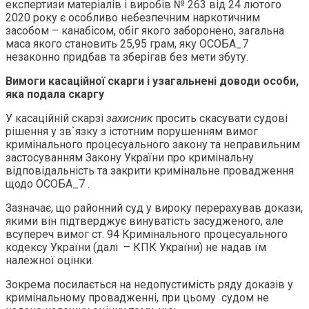
експертизи матеріалів і виробів № 263 від 24 лютого
2020 року є особливо небезпечним наркотичним
засобом – канабісом, обіг якого заборонено, загальна
маса якого становить 25,95 грам, яку ОСОБА_7
незаконно придбав та зберігав без мети збуту.
Вимоги касаційної скарги і узагальнені доводи особи,
яка подала скаргу
У касаційній скарзі
захисник
просить скасувати судові
рішення у зв`язку з істотним порушенням вимог
кримінального процесуального закону та неправильним
застосуванням Закону України про кримінальну
відповідальність та закрити кримінальне провадження
щодо ОСОБА_7 .
Зазначає, що районний суд у вироку перерахував докази,
якими він підтверджує винуватість засудженого, але
всупереч вимог ст. 94 Кримінального процесуального
кодексу України (далі – КПК України) не надав їм
належної оцінки.
Зокрема посилається на недопустимість ряду доказів у
кримінальному провадженні, при цьому судом не