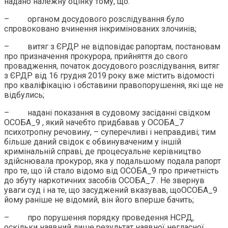
надано належну оцінку тому, що:
– органом досудового розслідування було
спровоковано вчинення інкримінованих злочинів;
– витяг з ЄРДР не відповідає рапортам, постановам
про призначення прокурора, прийняття до свого
провадження, початок досудового розслідування, витяг
з ЄРДР від 16 грудня 2019 року вже містить відомості
про кваліфікацію і обставини правопорушення, які ще не
відбулись;
– надані показання в судовому засіданні свідком
ОСОБА_9 , який начебто придбавав у ОСОБА_7
психотропну речовину, – суперечливі і неправдиві; тим
більше даний свідок є обвинуваченим у іншій
кримінальній справі, де процесуальне керівництво
здійснювала прокурор, яка у подальшому подала рапорт
про те, що їй стало відомо від ОСОБА_9 про причетність
до збуту наркотичних засобів ОСОБА_7 . Не звернув
уваги суд і на те, що засуджений вказував, щоОСОБА_9
йому раніше не відомий, він його вперше бачить;
– про порушення порядку проведення НСРД,
оскільки наявний лише результат наявної негласної