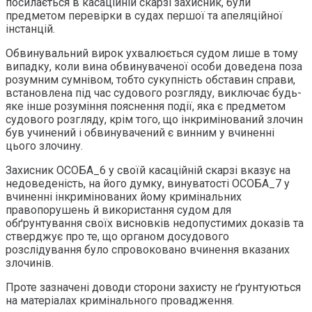
посилається в касаційній скарзі захисник, були
предметом перевірки в судах першої та апеляційної
інстанцій.
Обвинувальний вирок ухвалюється судом лише в тому
випадку, коли вина обвинуваченої особи доведена поза
розумним сумнівом, тобто сукупність обставин справи,
встановлена під час судового розгляду, виключає будь-
яке інше розуміння пояснення події, яка є предметом
судового розгляду, крім того, що інкримінований злочин
був учинений і обвинувачений є винним у вчиненні
цього злочину.
Захисник ОСОБА_6 у своїй касаційній скарзі вказує на
недоведеність, на його думку, винуватості ОСОБА_7 у
вчиненні інкримінованих йому кримінальних
правопорушень й використання судом для
обґрунтування своїх висновків недопустимих доказів та
стверджує про те, що органом досудового
розслідування було спровоковано вчинення вказаних
злочинів.
Проте зазначені доводи сторони захисту не ґрунтуються
на матеріалах кримінального провадження.