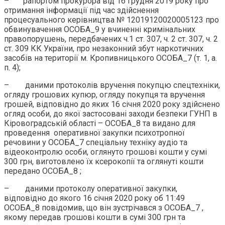
– рапортом прокурора від 16 грудня 2019 року про
отримання інформації під час здійснення
процесуального керівництва № 12019120020005123 про
обвинувачення ОСОБА_9 у вчиненні кримінальних
правопорушень, передбачених ч.1 ст. 307, ч. 2 ст. 307, ч. 2
ст. 309 КК України, про незаконний збут наркотичних
засобів на території м. Кропивницького ОСОБА_7 (т. 1, а.
п. 4);
– даними протоколів вручення покупцю спецтехніки,
огляду грошових купюр, огляду покупця та вручення
грошей, відповідно до яких 16 січня 2020 року здійснено
огляд особи, до якої застосовані заходи безпеки ГУНП в
Кіровоградській області – ОСОБА_8 та видано для
проведення оперативної закупки психотропної
речовини у ОСОБА_7 спеціальну техніку аудіо та
відеоконтролю особи, оглянуто грошові кошти у сумі
300 грн, виготовлено їх ксерокопії та оглянуті кошти
передано ОСОБА_8 ;
– даними протоколу оперативної закупки,
відповідно до якого 16 січня 2020 року об 11:49
ОСОБА_8 повідомив, що він зустрічався з ОСОБА_7 ,
якому передав грошові кошти в сумі 300 грн та