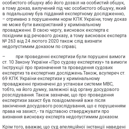
особистого обшуку або його дозвіл на особистий обшук,
а тому доказ, вилучений під час особистого обшуку, який
в подальшому був підданий експертному дослідженню,
– отримано з порушенням норм КПК України, тому доказ
не може бути використаний у кримінальному
провадженні. В свою чергу, висновок експерта є
похідним від речового доказу, а тому висновок експерта
№ 263 від 24 лютого 2020 також слід визнати
недопустимим доказом по справі;
– при проведенні експертизи були порушені вимоги
ст. 10 Закону України «Про судову експертизу» та вимоги
Інструкції про призначення та проведення судових
експертиз та експертних досліджень.Також, всупереч ст.
69 КПК України експертизи у кримінальному
провадженні призначені до установи системи МВС,
тобто, на його думку, залежної від органу досудового
розслідування. Також зазначає, що про проведення
експертизи захист був повідомлений вже після
закінчення досудового розслідування, що є порушенням
права на захист,- та підставою стверджувати про
визнання висновку експерта недопустимим доказом.
Крім того, вважає, що суд апеляційної інстанції наведені