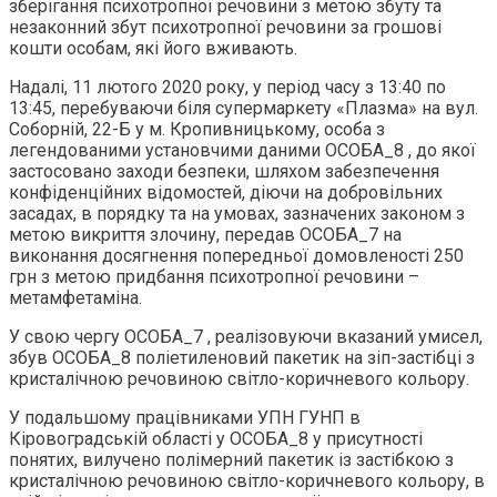
зберігання психотропної речовини з метою збуту та
незаконний збут психотропної речовини за грошові
кошти особам, які його вживають.
Надалі, 11 лютого 2020 року, у період часу з 13:40 по
13:45, перебуваючи біля супермаркету «Плазма» на вул.
Соборній, 22-Б у м. Кропивницькому, особа з
легендованими установчими даними ОСОБА_8 , до якої
застосовано заходи безпеки, шляхом забезпечення
конфіденційних відомостей, діючи на добровільних
засадах, в порядку та на умовах, зазначених законом з
метою викриття злочину, передав ОСОБА_7 на
виконання досягнення попередньої домовленості 250
грн з метою придбання психотропної речовини –
метамфетаміна.
У свою чергу ОСОБА_7 , реалізовуючи вказаний умисел,
збув ОСОБА_8 поліетиленовий пакетик на зіп-застібці з
кристалічною речовиною світло-коричневого кольору.
У подальшому працівниками УПН ГУНП в
Кіровоградській області у ОСОБА_8 у присутності
понятих, вилучено полімерний пакетик із застібкою з
кристалічною речовиною світло-коричневого кольору, в