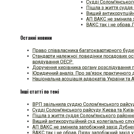
Судді Солом'янськог
Пішла з життя суддя
Вищий антикорупційн
АП ВАКС не змінила 
ВАКС так і не обрав 
Останні новини
Право співвласника багатоквартирного будин
Стандарти належної поведінки посадових осі
врядування ОЕСР
Доручення керівника органу розслідування 
Юридичний аналіз. Про зв’язок практичного 
Національна асоціація адвокатів України та 
Інші статті по темі
ВРП звільнила суддю Солом’янського райсу
Судді Солом'янського райсуду Києва та Киї
Пішла з життя суддя Солом'янського районн
Вищий антикорупційний суд колегіально слу
АП ВАКС не змінила запобіжний захід Дубне
ВАКС так і не обрав Лієву запобіжний захід у