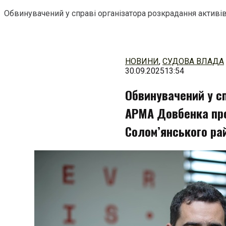
Обвинувачений у справі організатора розкрадання актив
Перейти
до
змісту
НОВИНИ
,
СУДОВА ВЛАДА
30.09.2025
13:54
Обвинувачений у сп
АРМА Довбенка про
Солом’янського ра