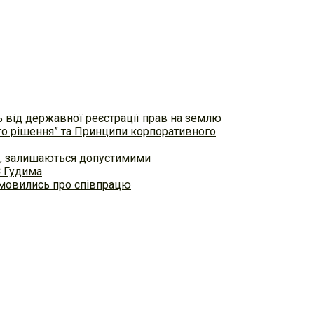
ь від державної реєстрації прав на землю
ого рішення” та Принципи корпоративного
ем, залишаються допустимими
С Гудима
домовились про співпрацю