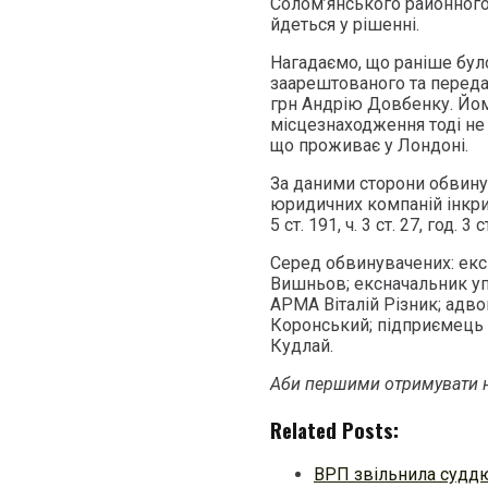
Солом’янського районного 
йдеться у рішенні.
Нагадаємо, що раніше бул
заарештованого та переда
грн Андрію Довбенку. Йом
місцезнаходження тоді не
що проживає у Лондоні.
За даними сторони обвину
юридичних компаній інкрим
5 ст. 191, ч. 3 ст. 27, год. 3 
Серед обвинувачених: екс
Вишньов; ексначальник у
АРМА Віталій Різник; адво
Коронський; підприємець 
Кудлай.
Аби першими отримувати н
Related Posts:
ВРП звільнила судд