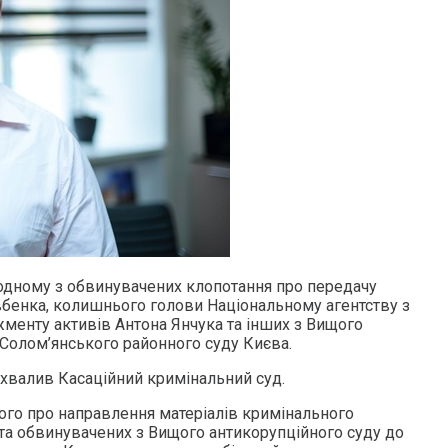
одному з обвинувачених клопотання про передачу
бенка, колишнього голови Національному агентству з
менту активів Антона Янчука та інших з Вищого
 Солом’янського районного суду Києва.
ухвалив Касаційний кримінальний суд.
го про направлення матеріалів кримінального
а обвинувачених з Вищого антикорупційного суду до