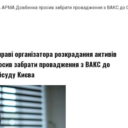
ів АРМА Довбенка просив забрати провадження з ВАКС до 
раві організатора розкрадання активів
сив забрати провадження з ВАКС до
йсуду Києва