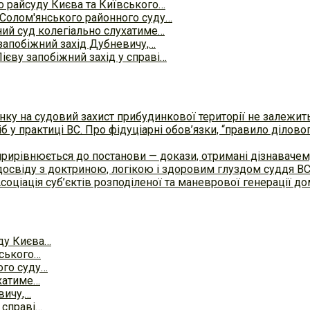
о райсуду Києва та Київського…
 Солом'янського районного суду…
ий суд колегіально слухатиме…
запобіжний захід Дубневичу,…
Лієву запобіжний захід у справі…
ку на судовий захист прибудинкової території не залежит
б у практиці ВC. Про фідуціарні обов’язки, “правило ділов
прирівнюється до постанови — докази, отримані дізнавач
досвіду з доктриною, логікою і здоровим глуздом суддя В
Асоціація суб’єктів розподіленої та маневрової генерації 
ду Києва…
вського…
ого суду…
хатиме…
вичу,…
 справі…