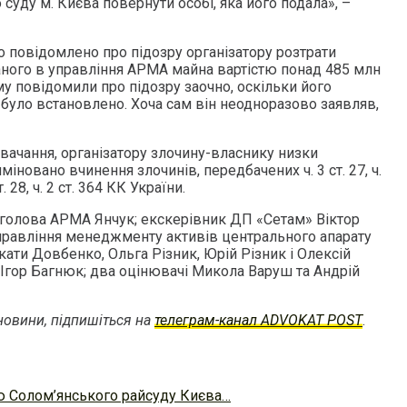
суду м. Києва повернути особі, яка його подала», –
о повідомлено про підозру організатору розтрати
ного в управління АРМА майна вартістю понад 485 млн
у повідомили про підозру заочно, оскільки його
 було встановлено. Хоча сам він неодноразово заявляв,
вачання, організатору злочину-власнику низки
іновано вчинення злочинів, передбачених ч. 3 ст. 27, ч.
ст. 28, ч. 2 ст. 364 КК України.
голова АРМА Янчук; екскерівник ДП «Сетам» Віктор
правління менеджменту активів центрального апарату
кати Довбенко, Ольга Різник, Юрій Різник і Олексій
Ігор Багнюк; два оцінювачі Микола Варуш та Андрій
овини, підпишіться на
телеграм-канал ADVOKAT POST
.
ю Солом’янського райсуду Києва…