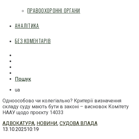
ПРАВООХОРОННІ ОРГАНИ
АНАЛІТИКА
БЕЗ КОМЕНТАРІВ
Facebook
Mail
Telegram
Feed
Пошук
ua
Одноособово чи колегіально? Критерії визначення
складу суду мають бути в законі – висновок Комітету
НААУ щодо проєкту 14033
Перейти
АДВОКАТУРА
,
НОВИНИ
,
СУДОВА ВЛАДА
до
13.10.2025
10:19
змісту