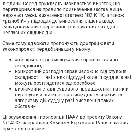
людини. Серед прикладів називається виняток, що
перетворився на правило призначення застав вище
верхньої межі, визначеної статтею 182 КПК, а також
«різнобій» у підходах до винесення рішень щодо
санкціонування оперативно-розшукових заходів і
негласних слідчих дій.
Саме тому адвокати пропонують доопрацювати
законопроект, передбачивши у ньому:
чіткі критерії розмежування справ за їхньою
складністю;
конкретний розподіл справ залежно від ступеня
складності — які з них підсудні колегії суддів, а які
можуть розглядатися одноособово;
визначення стадії судового провадження, на якій
вирішується питання про складність справи, та
алгоритму дій судді у разі виявлення таких
обставин.
Ці зауваження і пропозиції НААУ до проекту Закону
№14033 направлені Комітету Верховної Ради з питань
правової політики.