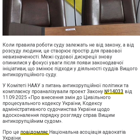
Коли правила роботи суду залежать не від закону, а від
розсуду людини, це створює простір для правової
невизначеності. Межі судової дискреції знову
опинилися у фокусі уваги після появи законодавчої
ініціативи, що змінює підходи у діяльності суддів Вищого
антикорупційного суду.
У Комітеті НААУ з питань антикорупційної політики та
комплаєнсу проаналізували проект Закону
№14033
від
11.09.2025 «Про внесення змін до Цивільного
процесуального кодексу України, Кодексу
адміністративного судочинства України щодо
вдосконалення порядку розгляду справ Вищим
антикорупційним судом».
Про це
повідомляє
Національна асоціація адвокатів
України.