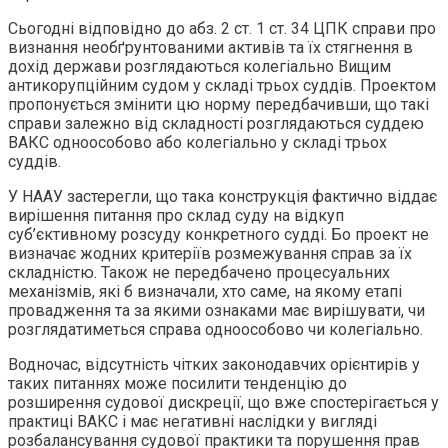
Сьогодні відповідно до абз. 2 ст. 1 ст. 34 ЦПК справи про
визнання необґрунтованими активів та їх стягнення в
дохід держави розглядаються колегіально Вищим
антикорупційним судом у складі трьох суддів. Проектом
пропонується змінити цю норму передбачивши, що такі
справи залежно від складності розглядаються суддею
ВАКС одноособово або колегіально у складі трьох
суддів.
У НААУ застерегли, що така конструкція фактично віддає
вирішення питання про склад суду на відкуп
суб’єктивному розсуду конкретного судді. Бо проект не
визначає жодних критеріїв розмежування справ за їх
складністю. Також не передбачено процесуальних
механізмів, які б визначали, хто саме, на якому етапі
провадження та за якими ознаками має вирішувати, чи
розглядатиметься справа одноособово чи колегіально.
Водночас, відсутність чітких законодавчих орієнтирів у
таких питаннях може посилити тенденцію до
розширення судової дискреції, що вже спостерігається у
практиці ВАКС і має негативні наслідки у вигляді
розбалансування судової практики та порушення прав