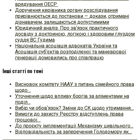
врядування ОЕСР
Доручення керівника органу розслідування
прирівнюється до постанови — докази, отримані
дізнавачем, залишаються допустимими
Юридичний аналіз. Про зв’язок практичного
досвіду з доктриною, логікою і здоровим глуздом
суддя ВС Гудима
Національна асоціація адвокатів України та
Асоціація суб’єктів розподіленої та маневрової
генерації домовились про співпрацю
Інші статті по темі
Висновок комітету НААУ з питань сімейного права
щодо…
Уточнення щодо впливу боргів за аліментами на
поділ…
Вибір чи обовʼязок? Зміни до СК щодо утримання…
Вимоги до захисту Реєстру відступлень права
грошової…
До проєкту імплементації Механізму цивільного…
Відповідальність за заперечення Голодомору як…