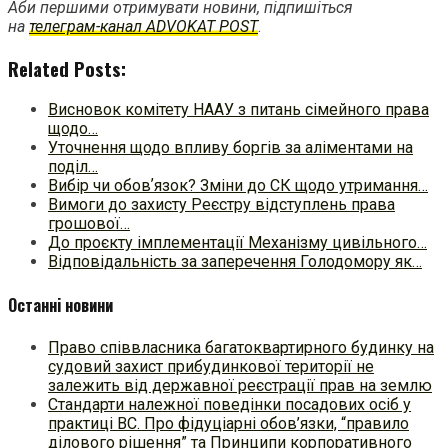
Аби першими отримувати новини, підпишіться
на
телеграм-канал ADVOKAT POST
.
Related Posts:
Висновок комітету НААУ з питань сімейного права
щодо…
Уточнення щодо впливу боргів за аліментами на
поділ…
Вибір чи обовʼязок? Зміни до СК щодо утримання…
Вимоги до захисту Реєстру відступлень права
грошової…
До проєкту імплементації Механізму цивільного…
Відповідальність за заперечення Голодомору як…
Останні новини
Право співвласника багатоквартирного будинку на
судовий захист прибудинкової території не
залежить від державної реєстрації прав на землю
Стандарти належної поведінки посадових осіб у
практиці ВC. Про фідуціарні обов’язки, “правило
ділового рішення” та Принципи корпоративного